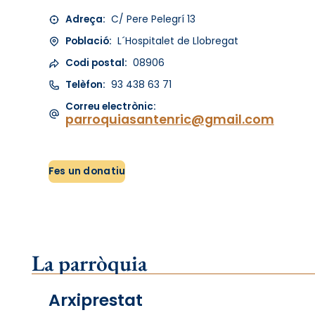
Adreça:
C/ Pere Pelegrí 13
Població:
L´Hospitalet de Llobregat
Codi postal:
08906
Telèfon:
93 438 63 71
Correu electrònic:
parroquiasantenric@gmail.com
Fes un donatiu
La parròquia
Arxiprestat