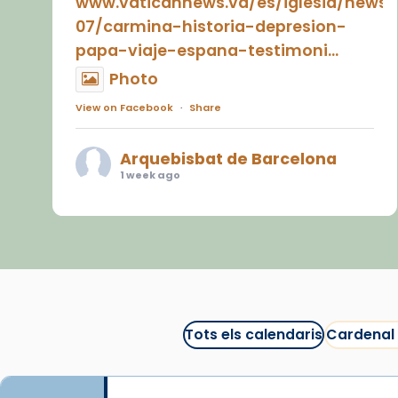
www.vaticannews.va/es/iglesia/news
07/carmina-historia-depresion-
papa-viaje-espana-testimoni...
Photo
View on Facebook
·
Share
Arquebisbat de Barcelona
1 week ago
«Avui les santes Juliana i
Semproniana ens ajuden a alçar
la mirada»
Mons. Sergi Gordo, bisbe de
Tortosa, ha presidit aquest 27 de
juliol la missa de Les Santes de
Tots els calendaris
Cardenal
Mataró.
🔗
tinyurl.com/cvu5jmbk