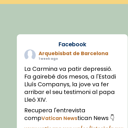
Facebook
Arquebisbat de Barcelona
1 week ago
La Carmina va patir depressió.
Fa gairebé dos mesos, a l'Estadi
Lluís Companys, la jove va fer
arribar el seu testimoni al papa
Lleó XIV.
Recupera l'entrevista
comp
tican News 👇
Vatican News