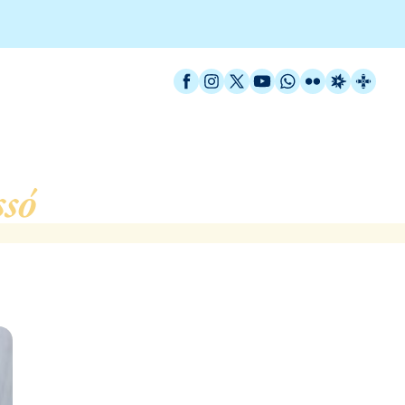
Facebook
Instagram
X / Twitter
YouTube
WhatsApp
Flickr
Radio Est
Catal
só
, de L´Hospitalet de 