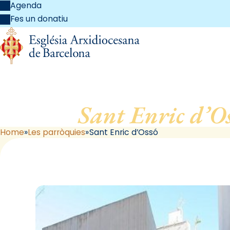
Agenda
Fes un donatiu
Sant Enric d’Os
Home
Les parròquies
Sant Enric d’Ossó