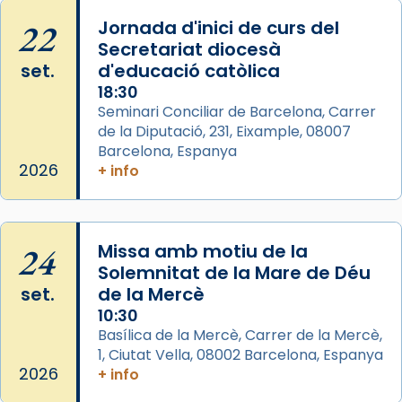
View on Facebook
·
Share
22
Jornada d'inici de curs del
Secretariat diocesà
Arquebisbat de Barcelona
set.
d'educació catòlica
2 weeks ago
18:30
Seminari Conciliar de Barcelona, Carrer
Memòria de les santes Juliana i
de la Diputació, 231, Eixample, 08007
Semproniana, verges i màrtirs.
Barcelona, Espanya
Acompanyant la història de sant Cugat, a
2026
+ info
partir de l’Edat Mitjana sorgeix la tradició
que les santes Juliana (“relatiu a Júlia”) i
Semproniana (“relatiu a Semprònia =
24
Missa amb motiu de la
eterna”) són deixebles seves. I l’any 1667, el
Solemnitat de la Mare de Déu
frare Joan Gaspar Roig, afirma en una obra
set.
de la Mercè
que les santes són filles de l’antiga Iluro.
10:30
Mataró en reivindicarà les relíquies fins que
Basílica de la Mercè, Carrer de la Mercè,
les aconseguirà el 1772. L’ofici que es canta
1, Ciutat Vella, 08002 Barcelona, Espanya
a la “Missa de les Santes” (“Missa de
2026
+ info
Glòria”) fou composta el 1848 per Mn.