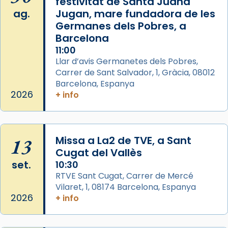
festivitat de Santa Juana
Photo
ag.
Jugan, mare fundadora de les
View on Facebook
·
Share
Germanes dels Pobres, a
Barcelona
Arquebisbat de Barcelona
is at Catedral
11:00
de Barcelona.
Llar d’avis Germanetes dels Pobres,
2 weeks ago
Carrer de Sant Salvador, 1, Gràcia, 08012
Aquest dilluns, 27 de juliol, ha tingut lloc la
Barcelona, Espanya
missa d’acció de gràcies en agraïment al
2026
+ info
comitè organitzador de la visita apostòlica
del Sant Pare Lleó XIV a Barcelona, i als
col·laboradors, a la Catedral de Barcelona.
13
Missa a La2 de TVE, a Sant
L’arquebisbe de Barcelona, el cardenal Joan
Cugat del Vallès
Josep Omella, ha presidit la missa i l’ha
set.
10:30
concelebrat el bisbe auxiliar de Barcelona,
RTVE Sant Cugat, Carrer de Mercé
Mons. David Abadías.
Vilaret, 1, 08174 Barcelona, Espanya
2026
+ info
📸 Dr. G. Simón
Photo