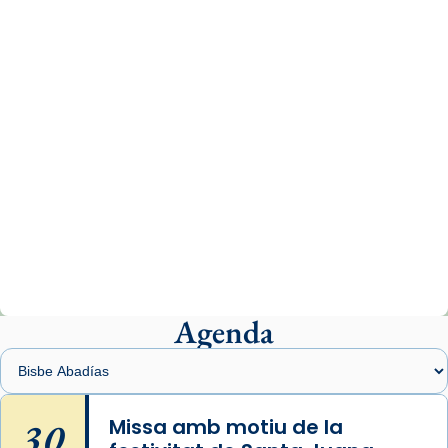
www.vaticannews.va/es/iglesia/news/2026-
07/carmina-historia-depresion-papa-viaje-
espana-testimoni...
Photo
View on Facebook
·
Share
Arquebisbat de Barcelona
2 weeks ago
«Avui les santes Juliana i Semproniana ens
ajuden a alçar la mirada»
Mons. Sergi Gordo, bisbe de Tortosa, ha
presidit aquest 27 de juliol la missa de Les
Agenda
Santes de Mataró.
🔗
tinyurl.com/cvu5jmbk
📸 J. Merino
30
Missa amb motiu de la