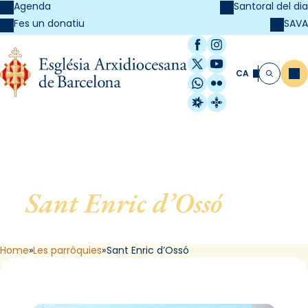
Agenda
Santoral del dia
SAVA
Fes un donatiu
Facebook
Instagram
X / Twitter
YouTube
CA
Me
Cerca
WhatsApp
Flickr
Radio Estel
Catalunya Cristi
Sant Enric d’Ossó
, de L
´Hospitalet de Llobregat
Home
Les parròquies
Sant Enric d’Ossó