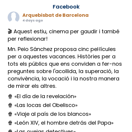
Facebook
Arquebisbat de Barcelona
4 days ago
🎬 Aquest estiu, cinema per gaudir i també
per reflexionar!
Mn. Peio Sánchez proposa cinc pel·lícules
per a aquestes vacances. Històries per a
tots els públics que ens conviden a fer-nos
preguntes sobre l'acollida, la superació, la
convivència, la vocació i la nostra manera
de mirar els altres.
🍿 «El día de la revelación»
🍿 «Las locas del Obelisco»
🍿 «Viaje al país de los blancos»
🍿 «León XIV, el hombre detrás del Papa»
🍿 «Las ovejas detectives»