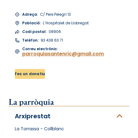
Adreça:
C/ Pere Pelegrí 13
Població:
L´Hospitalet de Llobregat
Codi postal:
08906
Telèfon:
93 438 63 71
Correu electrònic:
parroquiasantenric@gmail.com
Fes un donatiu
La parròquia
Arxiprestat
La Torrassa - Collblanc