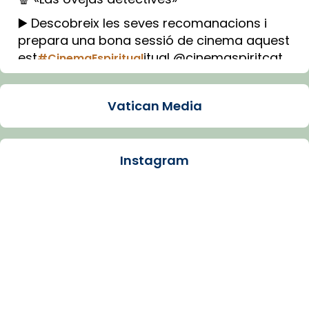
▶️ Descobreix les seves recomanacions i
prepara una bona sessió de cinema aquest
est
itual @cinemaspiritcat
#CinemaEspiritual
Imatge: Generada amb IA (OpenAI)
Video
Vatican Media
View on Facebook
·
Share
Instagram
Arquebisbat de Barcelona
1 week ago
La Carmina va patir depressió. Fa gairebé
dos mesos, a l'Estadi Lluís Companys, la
jove va fer arribar el seu testimoni al papa
Lleó XIV.
Recupera l'entrevista comp
Vatican
tican News 👇
News