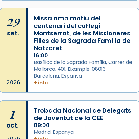
Manuel Blanch, amb aire d’òpera
italianitzant; s’interpreta per privilegi
29
Missa amb motiu del
pontifici, amb orquestra i cor, i té una
centenari del col·legi
duració aproximada de tres hores. Després,
set.
Montserrat, de les Missioneres
processó (recuperada el 1972) al voltant
Filles de la Sagrada Família de
del temple amb les relíquies de les santes.
Natzaret
Des de 1985 hi participa també un grup de
16:00
diablesses amb música i ball propis. Festa
Basílica de la Sagrada Família, Carrer de
gran a Mataró.
Mallorca, 401, Eixample, 08013
Barcelona, Espanya
«Si vols saber què és calor, ves per les
2026
+ info
Santes a Mataró»🥵.
Photo
View on Facebook
·
Share
1
Trobada Nacional de Delegats
de Joventut de la CEE
oct.
09:00
Madrid, Espanya
2026
+ info