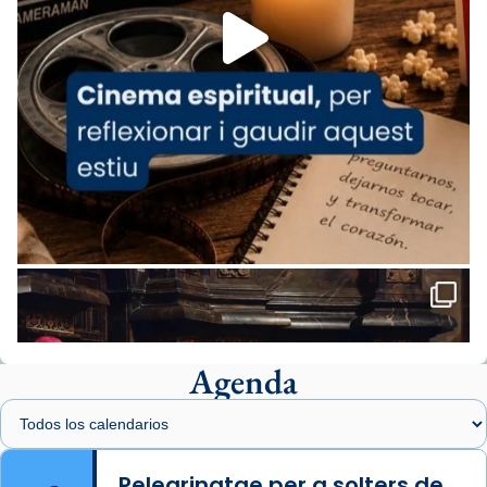
View on Facebook
·
Share
Arquebisbat de Barcelona
2 weeks ago
«Avui les santes Juliana i Semproniana ens
ajuden a alçar la mirada»
Mons. Sergi Gordo, bisbe de Tortosa, ha
presidit aquest 27 de juliol la missa de Les
Santes de Mataró.
🔗
tinyurl.com/cvu5jmbk
📸 J. Merino
Agenda
Foto
View on Facebook
·
Share
Arquebisbat de Barcelona
is at Catedral
Pelegrinatge per a solters de