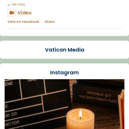
...
Ver más
Vídeo
View on Facebook
·
Share
Arquebisbat de Barcelona
1 week ago
Vatican Media
La Carmina va patir depressió. Fa gairebé
dos mesos, a l'Estadi Lluís Companys, la
jove va fer arribar el seu testimoni al papa
Instagram
Lleó XIV.
Recupera l'entrevista comp
Vatican
tican News 👇
News
www.vaticannews.va/es/iglesia/news/2026-
07/carmina-historia-depresion-papa-viaje-
espana-testimoni...
Foto