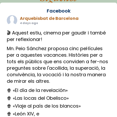
Facebook
Arquebisbat de Barcelona
4 days ago
🎬 Aquest estiu, cinema per gaudir i també
per reflexionar!
Mn. Peio Sánchez proposa cinc pel·lícules
per a aquestes vacances. Històries per a
tots els públics que ens conviden a fer-nos
preguntes sobre l'acollida, la superació, la
convivència, la vocació i la nostra manera
de mirar els altres.
🍿 «El día de la revelación»
🍿 «Las locas del Obelisco»
🍿 «Viaje al país de los blancos»
🍿 «León XIV, e