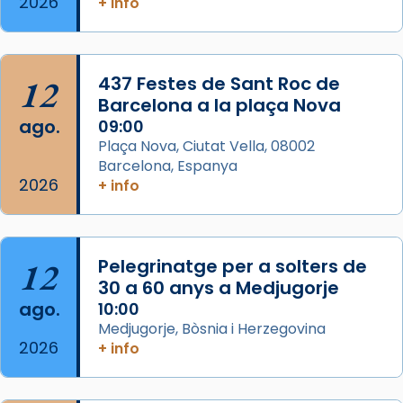
2026
+ info
Memòria de les santes Juliana i
Semproniana, verges i màrtirs.
Acompanyant la història de sant Cugat, a
12
437 Festes de Sant Roc de
partir de l’Edat Mitjana sorgeix la tradició
Barcelona a la plaça Nova
que les santes Juliana (“relatiu a Júlia”) i
ago.
09:00
Semproniana (“relatiu a Semprònia =
Plaça Nova, Ciutat Vella, 08002
eterna”) són deixebles seves. I l’any 1667, el
Barcelona, Espanya
2026
frare Joan Gaspar Roig, afirma en una obra
+ info
que les santes són filles de l’antiga Iluro.
Mataró en reivindicarà les relíq
...
Ver más
12
Pelegrinatge per a solters de
Foto
30 a 60 anys a Medjugorje
ago.
10:00
View on Facebook
·
Share
Medjugorje, Bòsnia i Herzegovina
2026
+ info