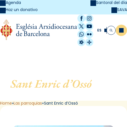
Agenda
Santoral del día
SAVA
Haz un donativo
Facebook
Instagram
X / Twitter
YouTube
ES
Me
Buscar
WhatsApp
Flickr
Radio Estel
Catalunya Cristi
Sant Enric d’Ossó
, de L
´Hospitalet de Llobregat
Home
Las parroquias
Sant Enric d’Ossó