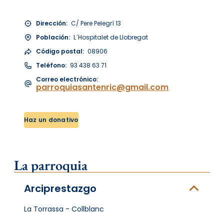
Dirección:
C/ Pere Pelegrí 13
Población:
L´Hospitalet de Llobregat
Código postal:
08906
Teléfono:
93 438 63 71
Correo electrónico:
parroquiasantenric@gmail.com
Haz un donativo
La parroquia
Arciprestazgo
La Torrassa - Collblanc