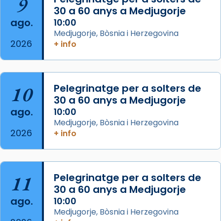
9
de Barcelona.
30 a 60 anys a Medjugorje
2 weeks ago
ago.
10:00
Aquest dilluns, 27 de juliol, ha tingut lloc la
Medjugorje, Bòsnia i Herzegovina
missa d’acció de gràcies en agraïment al
2026
+ info
comitè organitzador de la visita apostòlica
del Sant Pare Lleó XIV a Barcelona, i als
col·laboradors, a la Catedral de Barcelona.
10
Pelegrinatge per a solters de
L’arquebisbe de Barcelona, el cardenal Joan
30 a 60 anys a Medjugorje
Josep Omella, ha presidit la missa i l’ha
ago.
10:00
concelebrat el bisbe auxiliar de Barcelona,
Medjugorje, Bòsnia i Herzegovina
Mons. David Abadías.
2026
+ info
📸 Dr. G. Simón
Foto
11
Pelegrinatge per a solters de
View on Facebook
·
Share
30 a 60 anys a Medjugorje
ago.
10:00
Arquebisbat de Barcelona
Medjugorje, Bòsnia i Herzegovina
2 weeks ago