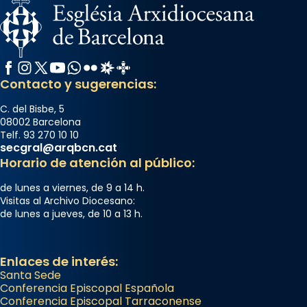
Facebook
Instagram
X / Twitter
YouTube
WhatsApp
Flickr
Radio Estel
Catalunya Cristiana
Contacto y sugerencias:
C. del Bisbe, 5
08002 Barcelona
Telf. 93 270 10 10
secgral@arqbcn.cat
Horario de atención al público:
de lunes a viernes, de 9 a 14 h.
Visitas al Archivo Diocesano:
de lunes a jueves, de 10 a 13 h.
Enlaces de interés:
Santa Sede
Conferencia Episcopal Española
Conferencia Episcopal Tarraconense