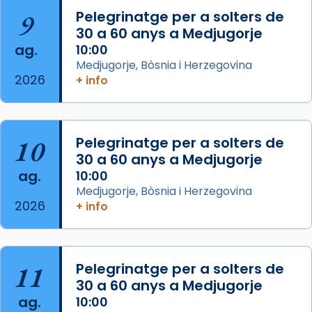
📸 J. Merino
9
Pelegrinatge per a solters de
30 a 60 anys a Medjugorje
Photo
ag.
10:00
View on Facebook
·
Share
Medjugorje, Bòsnia i Herzegovina
2026
+ info
Arquebisbat de Barcelona
is at Catedral
de Barcelona.
2 weeks ago
Aquest dilluns, 27 de juliol, ha tingut lloc la
10
Pelegrinatge per a solters de
missa d’acció de gràcies en agraïment al
30 a 60 anys a Medjugorje
ag.
comitè organitzador de la visita apostòlica
10:00
Medjugorje, Bòsnia i Herzegovina
del Sant Pare Lleó XIV a Barcelona, i als
2026
+ info
col·laboradors, a la Catedral de Barcelona.
L’arquebisbe de Barcelona, el cardenal Joan
Josep Omella, ha presidit la missa i l’ha
11
Pelegrinatge per a solters de
concelebrat el bisbe auxiliar de Barcelona,
30 a 60 anys a Medjugorje
Mons. David Abadías.
ag.
10:00
📸 Dr. G. Simón