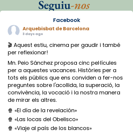
Seguiu
-nos
Facebook
Arquebisbat de Barcelona
3 days ago
🎬 Aquest estiu, cinema per gaudir i també
per reflexionar!
Mn. Peio Sánchez proposa cinc pel·lícules
per a aquestes vacances. Històries per a
tots els públics que ens conviden a fer-nos
preguntes sobre l'acollida, la superació, la
convivència, la vocació i la nostra manera
de mirar els altres.
🍿 «El día de la revelación»
🍿 «Las locas del Obelisco»
🍿 «Viaje al país de los blancos»