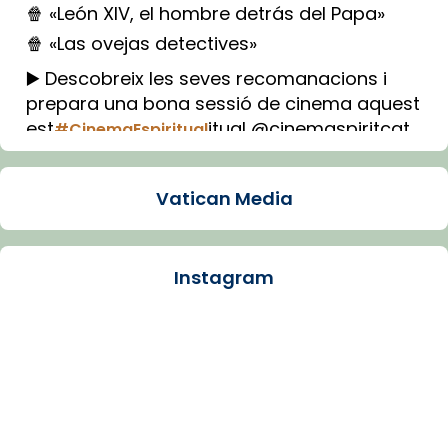
🍿 «León XIV, el hombre detrás del Papa»
🍿 «Las ovejas detectives»
▶️ Descobreix les seves recomanacions i
prepara una bona sessió de cinema aquest
est
itual @cinemaspiritcat
#CinemaEspiritual
Imatge: Generada amb IA (OpenAI)
Video
Vatican Media
View on Facebook
·
Share
Instagram
Arquebisbat de Barcelona
1 week ago
La Carmina va patir depressió. Fa gairebé
dos mesos, a l'Estadi Lluís Companys, la
jove va fer arribar el seu testimoni al papa
Lleó XIV.
Recupera l'entrevista comp