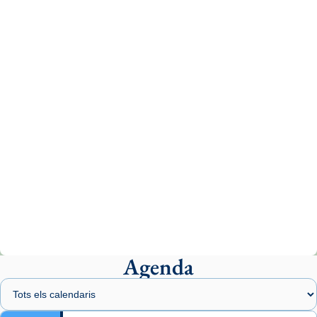
Vatican
tican News 👇
News
www.vaticannews.va/es/iglesia/news/2026-
07/carmina-historia-depresion-papa-viaje-
espana-testimoni...
Photo
View on Facebook
·
Share
Arquebisbat de Barcelona
2 weeks ago
«Avui les santes Juliana i Semproniana ens
ajuden a alçar la mirada»
Mons. Sergi Gordo, bisbe de Tortosa, ha
presidit aquest 27 de juliol la missa de Les
Agenda
Santes de Mataró.
🔗
tinyurl.com/cvu5jmbk