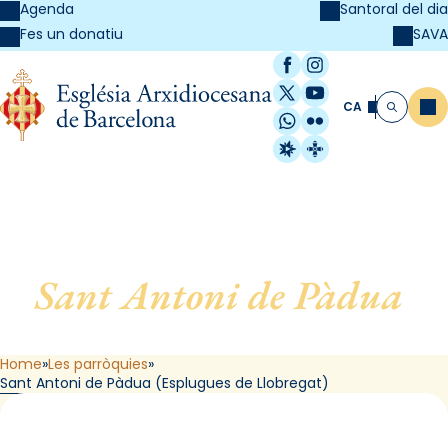
Agenda
Santoral del dia
SAVA
Fes un donatiu
Facebook
Instagram
X / Twitter
YouTube
CA
Me
Cerca
WhatsApp
Flickr
Radio Estel
Catalunya Cristi
Sant Antoni de Pàdua
,
d’Esplugues de Llobregat
Home
Les parròquies
Sant Antoni de Pàdua (Esplugues de Llobregat)