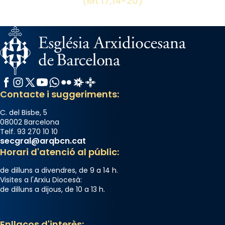
(Mt 17,14-20)
Facebook
Instagram
X / Twitter
YouTube
WhatsApp
Flickr
Radio Estel
Catalunya Cristiana
Contacte i suggeriments:
C. del Bisbe, 5
08002 Barcelona
Telf. 93 270 10 10
secgral@arqbcn.cat
Horari d'atenció al públic:
de dilluns a divendres, de 9 a 14 h.
Visites a l'Arxiu Diocesà:
de dilluns a dijous, de 10 a 13 h.
Enllaços d'interès: