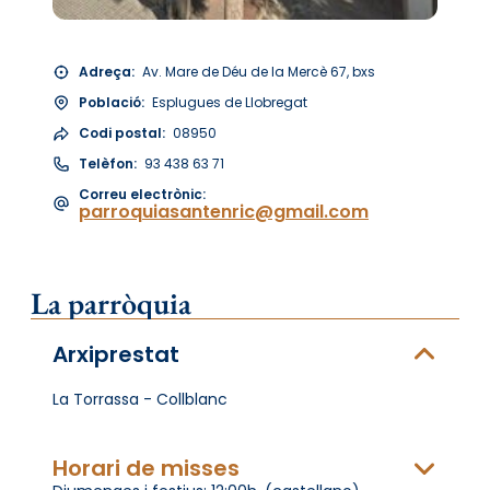
Adreça:
Av. Mare de Déu de la Mercè 67, bxs
Població:
Esplugues de Llobregat
Codi postal:
08950
Telèfon:
93 438 63 71
Correu electrònic:
parroquiasantenric@gmail.com
La parròquia
Arxiprestat
La Torrassa - Collblanc
Horari de misses