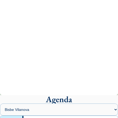
Vatican
tican News 👇
News
www.vaticannews.va/es/iglesia/news/2026-
07/carmina-historia-depresion-papa-viaje-
espana-testimoni...
Photo
View on Facebook
·
Share
Arquebisbat de Barcelona
1 week ago
«Avui les santes Juliana i Semproniana ens
ajuden a alçar la mirada»
Mons. Sergi Gordo, bisbe de Tortosa, ha
presidit aquest 27 de juliol la missa de Les
Agenda
Santes de Mataró.
🔗
tinyurl.com/cvu5jmbk