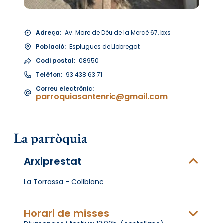
Adreça:
Av. Mare de Déu de la Mercè 67, bxs
Població:
Esplugues de Llobregat
Codi postal:
08950
Telèfon:
93 438 63 71
Correu electrònic:
parroquiasantenric@gmail.com
La parròquia
Arxiprestat
La Torrassa - Collblanc
Horari de misses