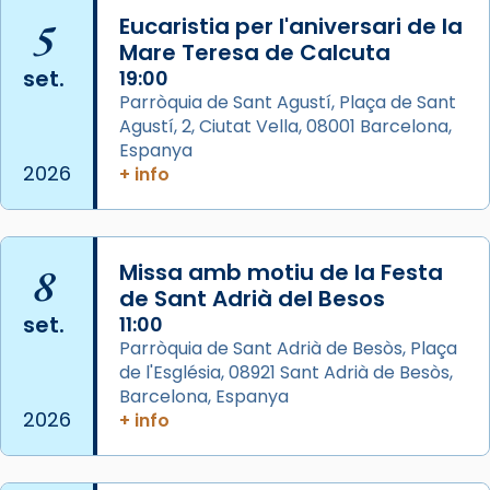
📸 J. Merino
5
Eucaristia per l'aniversari de la
Mare Teresa de Calcuta
Photo
set.
19:00
View on Facebook
·
Share
Parròquia de Sant Agustí, Plaça de Sant
Agustí, 2, Ciutat Vella, 08001 Barcelona,
Arquebisbat de Barcelona
is at Catedral
Espanya
de Barcelona.
2026
+ info
2 weeks ago
Aquest dilluns, 27 de juliol, ha tingut lloc la
missa d’acció de gràcies en agraïment al
8
Missa amb motiu de la Festa
comitè organitzador de la visita apostòlica
de Sant Adrià del Besos
del Sant Pare Lleó XIV a Barcelona, i als
set.
11:00
col·laboradors, a la Catedral de Barcelona.
Parròquia de Sant Adrià de Besòs, Plaça
L’arquebisbe de Barcelona, el cardenal Joan
de l'Església, 08921 Sant Adrià de Besòs,
Josep Omella, ha presidit la missa i l’ha
Barcelona, Espanya
2026
+ info
concelebrat el bisbe auxiliar de Barcelona,
Mons. David Abadías.
📸 Dr. G. Simón