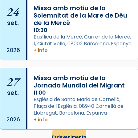
24
Missa amb motiu de la
Photo
Solemnitat de la Mare de Déu
View on Facebook
·
Share
set.
de la Mercè
10:30
Arquebisbat de Barcelona
Basílica de la Mercè, Carrer de la Mercè,
2 weeks ago
1, Ciutat Vella, 08002 Barcelona, Espanya
2026
+ info
Memòria de les santes Juliana i
Semproniana, verges i màrtirs.
Acompanyant la història de sant Cugat, a
27
Missa amb motiu de la
partir de l’Edat Mitjana sorgeix la tradició
Jornada Mundial del Migrant
que les santes Juliana (“relatiu a Júlia”) i
set.
11:00
Semproniana (“relatiu a Semprònia =
Església de Santa Maria de Cornellà,
eterna”) són deixebles seves. I l’any 1667, el
Plaça de l'Església, 08940 Cornellà de
frare Joan Gaspar Roig, afirma en una obra
Llobregat, Barcelona, Espanya
que les santes són filles de l’antiga Iluro.
2026
+ info
Mataró en reivindicarà les relíquies fins que
les aconseguirà el 1772. L’ofici que es canta
Esdeveniments