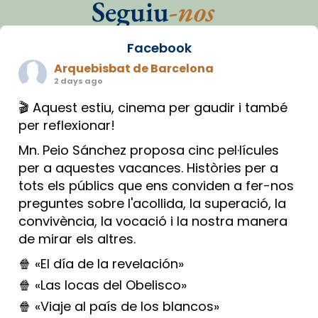
Seguiu
-nos
Facebook
Arquebisbat de Barcelona
2 days ago
🎬 Aquest estiu, cinema per gaudir i també
per reflexionar!
Mn. Peio Sánchez proposa cinc pel·lícules
per a aquestes vacances. Històries per a
tots els públics que ens conviden a fer-nos
preguntes sobre l'acollida, la superació, la
convivència, la vocació i la nostra manera
de mirar els altres.
🍿 «El día de la revelación»
🍿 «Las locas del Obelisco»
🍿 «Viaje al país de los blancos»