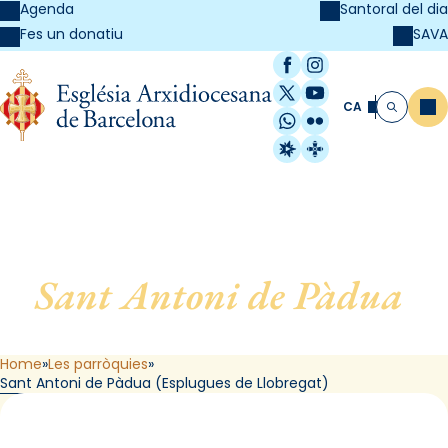
Agenda
Santoral del dia
SAVA
Fes un donatiu
Facebook
Instagram
X / Twitter
YouTube
CA
Me
Cerca
WhatsApp
Flickr
Radio Estel
Catalunya Cristi
Sant Antoni de Pàdua
,
d’Esplugues de Llobregat
Home
Les parròquies
Sant Antoni de Pàdua (Esplugues de Llobregat)