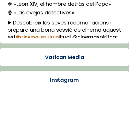
🍿 «León XIV, el hombre detrás del Papa»
🍿 «Las ovejas detectives»
▶️ Descobreix les seves recomanacions i
prepara una bona sessió de cinema aquest
est
itual @cinemaspiritcat
#CinemaEspiritual
Imatge: Generada amb IA (OpenAI)
Video
Vatican Media
View on Facebook
·
Share
Instagram
Arquebisbat de Barcelona
1 week ago
La Carmina va patir depressió. Fa gairebé
dos mesos, a l'Estadi Lluís Companys, la
jove va fer arribar el seu testimoni al papa
Lleó XIV.
Recupera l'entrevista comp