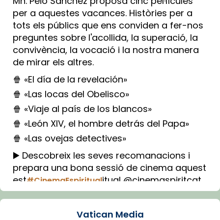
Mn. Peio Sánchez proposa cinc pel·lícules
per a aquestes vacances. Històries per a
tots els públics que ens conviden a fer-nos
preguntes sobre l'acollida, la superació, la
convivència, la vocació i la nostra manera
de mirar els altres.
🍿 «El día de la revelación»
🍿 «Las locas del Obelisco»
🍿 «Viaje al país de los blancos»
🍿 «León XIV, el hombre detrás del Papa»
🍿 «Las ovejas detectives»
▶️ Descobreix les seves recomanacions i
prepara una bona sessió de cinema aquest
est
itual @cinemaspiritcat
#CinemaEspiritual
Imatge: Generada amb IA (OpenAI)
Video
Vatican Media