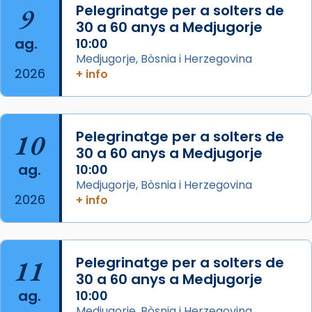
9
Pelegrinatge per a solters de
missa d’acció de gràcies en agraïment al
30 a 60 anys a Medjugorje
comitè organitzador de la visita apostòlica
ag.
10:00
del Sant Pare Lleó XIV a Barcelona, i als
Medjugorje, Bòsnia i Herzegovina
col·laboradors, a la Catedral de Barcelona.
2026
+ info
L’arquebisbe de Barcelona, el cardenal Joan
Josep Omella, ha presidit la missa i l’ha
concelebrat el bisbe auxiliar de Barcelona,
10
Pelegrinatge per a solters de
Mons. David Abadías.
30 a 60 anys a Medjugorje
📸 Dr. G. Simón
ag.
10:00
Medjugorje, Bòsnia i Herzegovina
Photo
2026
+ info
View on Facebook
·
Share
Arquebisbat de Barcelona
11
Pelegrinatge per a solters de
2 weeks ago
30 a 60 anys a Medjugorje
Memòria de les santes Juliana i
ag.
10:00
Semproniana, verges i màrtirs.
Medjugorje, Bòsnia i Herzegovina