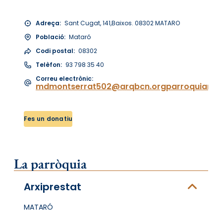
Adreça:
Sant Cugat, 141,Baixos. 08302 MATARO
Població:
Mataró
Codi postal:
08302
Telèfon:
93 798 35 40
Correu electrònic:
mdmontserrat502@arqbcn.orgparroquiamd
Fes un donatiu
La parròquia
Arxiprestat
MATARÓ