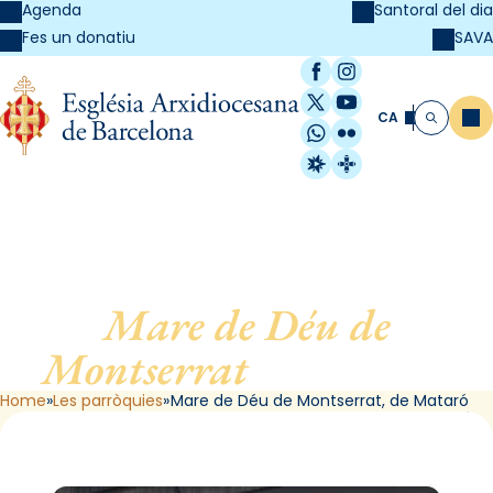
Agenda
Santoral del dia
SAVA
Fes un donatiu
Facebook
Instagram
X / Twitter
YouTube
CA
Me
Cerca
WhatsApp
Flickr
Radio Estel
Catalunya Cristi
Mare de Déu de
Montserrat
, de Mataró
Home
Les parròquies
Mare de Déu de Montserrat, de Mataró