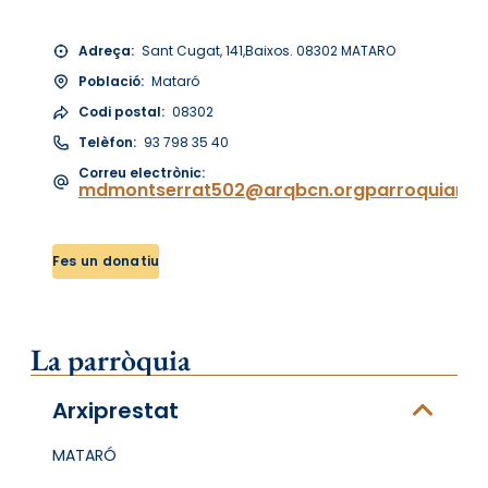
Adreça:
Sant Cugat, 141,Baixos. 08302 MATARO
Població:
Mataró
Codi postal:
08302
Telèfon:
93 798 35 40
Correu electrònic:
mdmontserrat502@arqbcn.orgparroquiamd
Fes un donatiu
La parròquia
Arxiprestat
MATARÓ