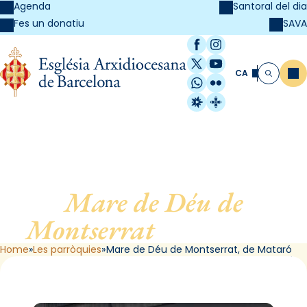
Agenda
Santoral del dia
SAVA
Fes un donatiu
Facebook
Instagram
X / Twitter
YouTube
CA
Me
Cerca
WhatsApp
Flickr
Radio Estel
Catalunya Cristi
Mare de Déu de
Montserrat
, de Mataró
Home
Les parròquies
Mare de Déu de Montserrat, de Mataró