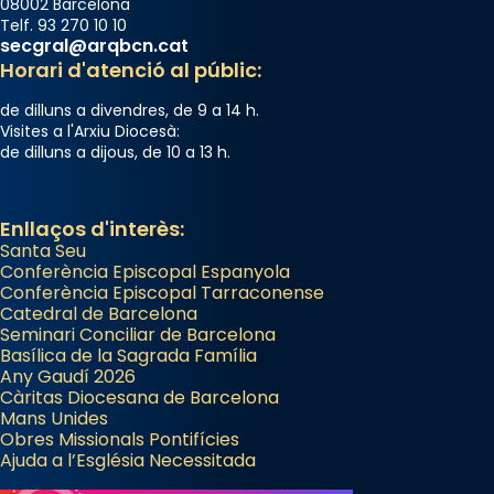
Des de 1985 hi participa també un grup de
08002 Barcelona
diablesses amb música i ball propis. Festa
Telf. 93 270 10 10
secgral@arqbcn.cat
gran a Mataró.
Horari d'atenció al públic:
«Si vols saber què és calor, ves per les
de dilluns a divendres, de 9 a 14 h.
Santes a Mataró»🥵.
Visites a l'Arxiu Diocesà:
de dilluns a dijous, de 10 a 13 h.
Photo
View on Facebook
·
Share
Enllaços d'interès:
Santa Seu
Conferència Episcopal Espanyola
Conferència Episcopal Tarraconense
Catedral de Barcelona
Seminari Conciliar de Barcelona
Basílica de la Sagrada Família
Any Gaudí 2026
Càritas Diocesana de Barcelona
Mans Unides
Obres Missionals Pontifícies
Ajuda a l’Església Necessitada