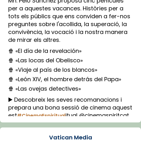
Mn. Peio Sánchez proposa cinc pel·lícules
per a aquestes vacances. Històries per a
tots els públics que ens conviden a fer-nos
preguntes sobre l'acollida, la superació, la
convivència, la vocació i la nostra manera
de mirar els altres.
🍿 «El día de la revelación»
🍿 «Las locas del Obelisco»
🍿 «Viaje al país de los blancos»
🍿 «León XIV, el hombre detrás del Papa»
🍿 «Las ovejas detectives»
▶️ Descobreix les seves recomanacions i
prepara una bona sessió de cinema aquest
est
itual @cinemaspiritcat
#CinemaEspiritual
Imatge: Generada amb IA (OpenAI)
Video
Vatican Media