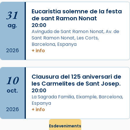
missa d’acció de gràcies en agraïment al
31
Eucaristia solemne de la festa
comitè organitzador de la visita apostòlica
de sant Ramon Nonat
del Sant Pare Lleó XIV a Barcelona, i als
ag.
20:00
col·laboradors, a la Catedral de Barcelona.
Avinguda de Sant Ramon Nonat, Av. de
L’arquebisbe de Barcelona, el cardenal Joan
Sant Ramon Nonat, Les Corts,
Josep Omella, ha presidit la missa i l’ha
Barcelona, Espanya
2026
+ info
concelebrat el bisbe auxiliar de Barcelona,
Mons. David Abadías.
📸 Dr. G. Simón
10
Clausura del 125 aniversari de
Photo
les Carmelites de Sant Josep.
View on Facebook
·
Share
oct.
20:00
La Sagrada Familia, Eixample, Barcelona,
Espanya
Arquebisbat de Barcelona
2026
2 weeks ago
+ info
Memòria de les santes Juliana i
Semproniana, verges i màrtirs.
Esdeveniments