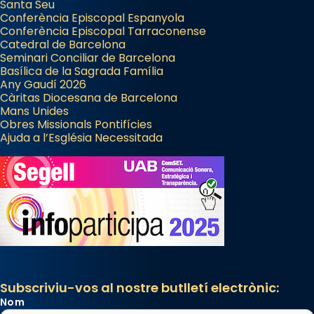
Santa Seu
Conferència Episcopal Espanyola
Arquebisbat de Barcelona
Conferència Episcopal Tarraconense
Catedral de Barcelona
2 weeks ago
Seminari Conciliar de Barcelona
Jaume, fill de Zebedeu, és juntament amb el
Basílica de la Sagrada Família
Any Gaudí 2026
seu germà Joan i Pere un dels que
Càritas Diocesana de Barcelona
acompanyava més de prop Jesús.
Mans Unides
Obres Missionals Pontifícies
Segons el llibre dels Fets (12,2) fou el primer
Ajuda a l’Església Necessitada
apòstol màrtir, decapitat a Jerusalem per
Herodes Agripa (vers l'any 44).
Patró de Galícia, després de les invasions
musulmanes fou venerat com a patró dels
Regnes castellans i més tard de tota
Espanya.
El seu sepulcre a Compostela fou un gran
centre de peregrinacions medievals de tot
Subscriviu-vos al nostre butlletí electrònic:
el món cristià, després de Roma i terra
Nom