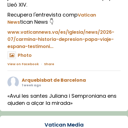
Lleó XIV.
Recupera l'entrevista comp
Vatican
tican News 👇
News
www.vaticannews.va/es/iglesia/news/2026-
07/carmina-historia-depresion-papa-viaje-
espana-testimoni...
Photo
View on Facebook
·
Share
Arquebisbat de Barcelona
1 week ago
«Avui les santes Juliana i Semproniana ens
ajuden a alçar la mirada»
Mons. Sergi Gordo, bisbe de Tortosa, ha
presidit aquest 27 de juliol la missa de Les
Vatican Media
Santes de Mataró.