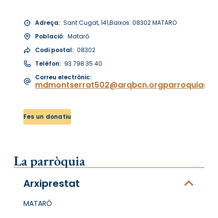
Adreça:
Sant Cugat, 141,Baixos. 08302 MATARO
Població:
Mataró
Codi postal:
08302
Telèfon:
93 798 35 40
Correu electrònic:
mdmontserrat502@arqbcn.orgparroquiamd
Fes un donatiu
La parròquia
Arxiprestat
MATARÓ