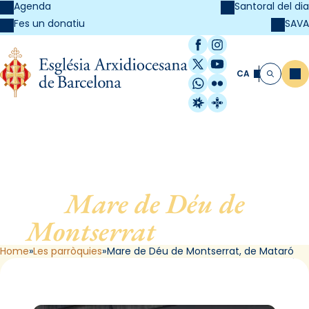
Agenda
Santoral del dia
SAVA
Fes un donatiu
Facebook
Instagram
X / Twitter
YouTube
CA
Me
Cerca
WhatsApp
Flickr
Radio Estel
Catalunya Cristi
Mare de Déu de
Montserrat
, de Mataró
Home
Les parròquies
Mare de Déu de Montserrat, de Mataró