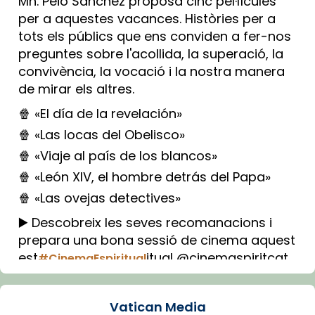
Mn. Peio Sánchez proposa cinc pel·lícules
per a aquestes vacances. Històries per a
tots els públics que ens conviden a fer-nos
preguntes sobre l'acollida, la superació, la
convivència, la vocació i la nostra manera
de mirar els altres.
🍿 «El día de la revelación»
🍿 «Las locas del Obelisco»
🍿 «Viaje al país de los blancos»
🍿 «León XIV, el hombre detrás del Papa»
🍿 «Las ovejas detectives»
▶️ Descobreix les seves recomanacions i
prepara una bona sessió de cinema aquest
est
itual @cinemaspiritcat
#CinemaEspiritual
Imatge: Generada amb IA (OpenAI)
Video
Vatican Media