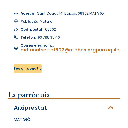
Adreça:
Sant Cugat, 141,Baixos. 08302 MATARO
Població:
Mataró
Codi postal:
08302
Telèfon:
93 798 35 40
Correu electrònic:
mdmontserrat502@arqbcn.orgparroquiamd
Fes un donatiu
La parròquia
Arxiprestat
MATARÓ