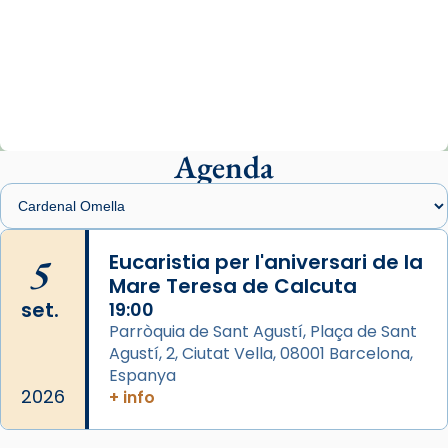
Arquebisbat de Barcelona
1 week ago
«Avui les santes Juliana i Semproniana ens
ajuden a alçar la mirada»
Mons. Sergi Gordo, bisbe de Tortosa, ha
presidit aquest 27 de juliol la missa de Les
Agenda
Santes de Mataró.
🔗
tinyurl.com/cvu5jmbk
📸 J. Merino
5
Eucaristia per l'aniversari de la
Mare Teresa de Calcuta
Photo
set.
19:00
View on Facebook
·
Share
Parròquia de Sant Agustí, Plaça de Sant
Agustí, 2, Ciutat Vella, 08001 Barcelona,
Arquebisbat de Barcelona
is at Catedral
Espanya
de Barcelona.
2026
+ info
1 week ago
Aquest dilluns, 27 de juliol, ha tingut lloc la