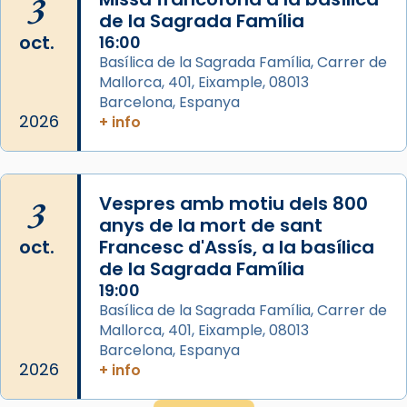
3
de la Sagrada Família
Acompanyant la història de sant Cugat, a
oct.
16:00
partir de l’Edat Mitjana sorgeix la tradició
Basílica de la Sagrada Família, Carrer de
que les santes Juliana (“relatiu a Júlia”) i
Mallorca, 401, Eixample, 08013
Semproniana (“relatiu a Semprònia =
Barcelona, Espanya
eterna”) són deixebles seves. I l’any 1667, el
2026
+ info
frare Joan Gaspar Roig, afirma en una obra
que les santes són filles de l’antiga Iluro.
Mataró en reivindicarà les relíquies fins que
3
Vespres amb motiu dels 800
les aconseguirà el 1772. L’ofici que es canta
anys de la mort de sant
a la “Missa de les Santes” (“Missa de
oct.
Francesc d'Assís, a la basílica
Glòria”) fou composta el 1848 per Mn.
de la Sagrada Família
Manuel Blanch, amb aire d’òpera
19:00
italianitzant; s’interpreta per privilegi
Basílica de la Sagrada Família, Carrer de
pontifici, amb orquestra i cor, i té una
Mallorca, 401, Eixample, 08013
duració aproximada de tres hores. Després,
Barcelona, Espanya
processó (recuperada el 1972) al voltant
2026
+ info
del temple amb les relíquies de les santes.