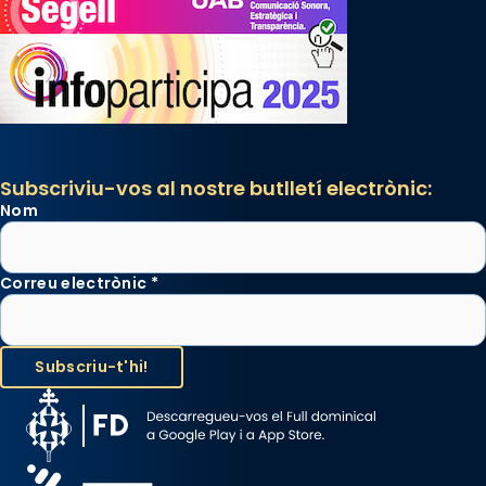
Subscriviu-vos al nostre butlletí electrònic:
Nom
Correu electrònic
*