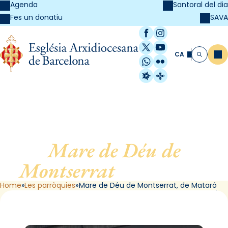
Agenda
Santoral del dia
SAVA
Fes un donatiu
Facebook
Instagram
X / Twitter
YouTube
CA
Me
Cerca
WhatsApp
Flickr
Radio Estel
Catalunya Cristi
Mare de Déu de
Montserrat
, de Mataró
Home
Les parròquies
Mare de Déu de Montserrat, de Mataró