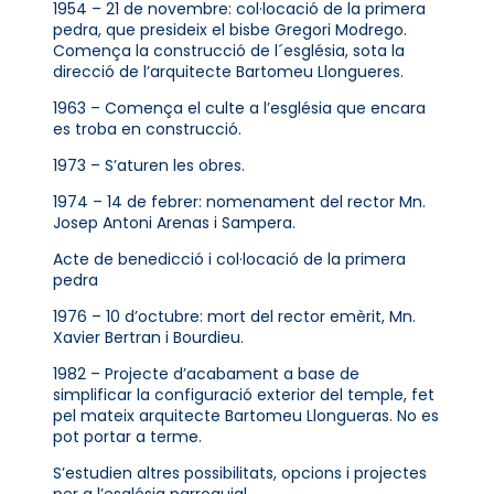
1954 – 21 de novembre: col·locació de la primera
pedra, que presideix el bisbe Gregori Modrego.
Comença la construcció de l´església, sota la
direcció de l’arquitecte Bartomeu Llongueres.
1963 – Comença el culte a l’església que encara
es troba en construcció.
1973 – S’aturen les obres.
1974 – 14 de febrer: nomenament del rector Mn.
Josep Antoni Arenas i Sampera.
Acte de benedicció i col·locació de la primera
pedra
1976 – 10 d’octubre: mort del rector emèrit, Mn.
Xavier Bertran i Bourdieu.
1982 – Projecte d’acabament a base de
simplificar la configuració exterior del temple, fet
pel mateix arquitecte Bartomeu Llongueras. No es
pot portar a terme.
S’estudien altres possibilitats, opcions i projectes
per a l’església parroquial.