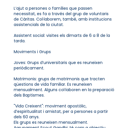
L’ajut a persones o famílies que passen
necessitat, es fa a través del grup de voluntaris
de Càritas. Col·laborem, també, amb institucions
assistencials de la ciutat.
Assistent social: visites els dimarts de 6 a 8 de la
tarda.
Moviments i Grups
Joves: Grups d’universitaris que es reuneixen
periòdicament.
Matrimonis: grups de matrimonis que tracten
qüestions de vida familiar. Es reuneixen
mensualment. Alguns col·laboren en la preparació
dels Baptismes.
"Vida Creixent": moviment apostòlic,
d’espiritualitat i amistat, per a persones a partir
dels 60 anys.
Els grups es reuneixen mensualment.
Agrupament Scout Gandhi: té com a objectiu