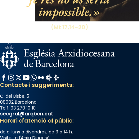
impossible.
View on Facebook
·
Share
(Mt 17,14-20)
Facebook
Instagram
X / Twitter
YouTube
WhatsApp
Flickr
Radio Estel
Catalunya Cristiana
Contacte i suggeriments:
C. del Bisbe, 5
08002 Barcelona
Telf. 93 270 10 10
secgral@arqbcn.cat
Horari d'atenció al públic:
de dilluns a divendres, de 9 a 14 h.
Visites a l'Arxiu Diocesà: