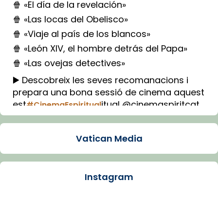
🍿 «El día de la revelación»
🍿 «Las locas del Obelisco»
🍿 «Viaje al país de los blancos»
🍿 «León XIV, el hombre detrás del Papa»
🍿 «Las ovejas detectives»
▶️ Descobreix les seves recomanacions i
prepara una bona sessió de cinema aquest
est
itual @cinemaspiritcat
#CinemaEspiritual
Imatge: Generada amb IA (OpenAI)
Video
Vatican Media
View on Facebook
·
Share
Instagram
Arquebisbat de Barcelona
1 week ago
La Carmina va patir depressió. Fa gairebé