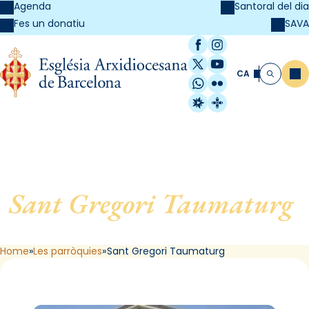
Agenda
Santoral del dia
SAVA
Fes un donatiu
Facebook
Instagram
X / Twitter
YouTube
CA
Me
Cerca
WhatsApp
Flickr
Radio Estel
Catalunya Cristi
Sant Gregori Taumaturg
,
de Barcelona
Home
Les parròquies
Sant Gregori Taumaturg