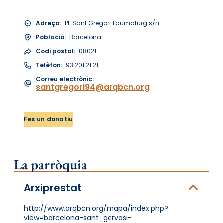
Adreça:
Pl. Sant Gregori Taumaturg s/n
Població:
Barcelona
Codi postal:
08021
Telèfon:
93 201 21 21
Correu electrònic:
santgregori94@arqbcn.org
Fes un donatiu
La parròquia
Arxiprestat
http://www.arqbcn.org/mapa/index.php?
view=barcelona-sant_gervasi-