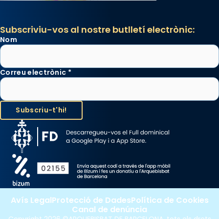
Subscriviu-vos al nostre butlletí electrònic:
Nom
Correu electrònic
*
Avís Legal
Protecció de Dades
Política de Cookies
Canal de denúncia