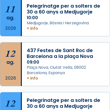
Josep Omella, ha presidit la missa i l’ha
11
Pelegrinatge per a solters de
concelebrat el bisbe auxiliar de Barcelona,
30 a 60 anys a Medjugorje
Mons. David Abadías.
ag.
10:00
📸 Dr. G. Simón
Medjugorje, Bòsnia i Herzegovina
2026
+ info
Photo
View on Facebook
·
Share
12
437 Festes de Sant Roc de
Arquebisbat de Barcelona
2 weeks ago
Barcelona a la plaça Nova
ag.
09:00
Memòria de les santes Juliana i
Plaça Nova, Ciutat Vella, 08002
Semproniana, verges i màrtirs.
Barcelona, Espanya
2026
Acompanyant la història de sant Cugat, a
+ info
partir de l’Edat Mitjana sorgeix la tradició
que les santes Juliana (“relatiu a Júlia”) i
Semproniana (“relatiu a Semprònia =
12
Pelegrinatge per a solters de
eterna”) són deixebles seves. I l’any 1667, el
30 a 60 anys a Medjugorje
frare Joan Gaspar Roig, afirma en una obra