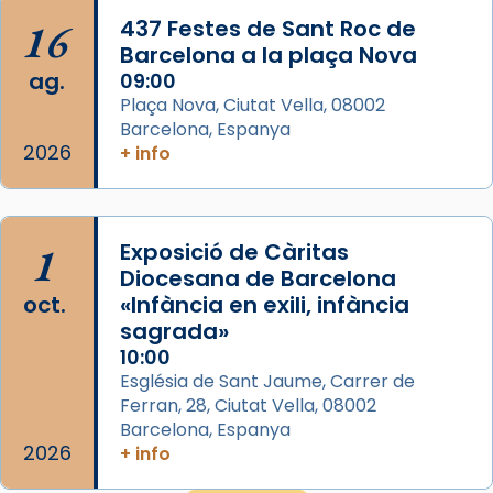
16
437 Festes de Sant Roc de
Segons el llibre dels Fets (12,2) fou el primer
Barcelona a la plaça Nova
apòstol màrtir, decapitat a Jerusalem per
ag.
09:00
Herodes Agripa (vers l'any 44).
Plaça Nova, Ciutat Vella, 08002
Patró de Galícia, després de les invasions
Barcelona, Espanya
2026
+ info
musulmanes fou venerat com a patró dels
Regnes castellans i més tard de tota
Espanya.
El seu sepulcre a Compostela fou un gran
1
Exposició de Càritas
centre de peregrinacions medievals de tot
Diocesana de Barcelona
oct.
«Infància en exili, infància
el món cristià, després de Roma i terra
sagrada»
Santa.
10:00
«A Raïms de Sant Jaume, raïms aigualits;
Església de Sant Jaume, Carrer de
raïms de setembre te'n llepes els dits»,
Ferran, 28, Ciutat Vella, 08002
segons una dita popular.
Barcelona, Espanya
2026
+ info
Photo