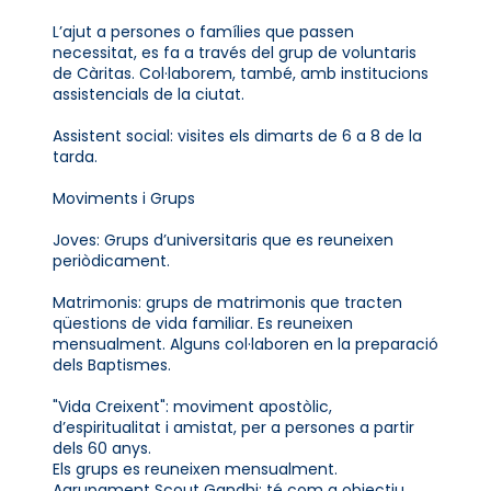
L’ajut a persones o famílies que passen
necessitat, es fa a través del grup de voluntaris
de Càritas. Col·laborem, també, amb institucions
assistencials de la ciutat.
Assistent social: visites els dimarts de 6 a 8 de la
tarda.
Moviments i Grups
Joves: Grups d’universitaris que es reuneixen
periòdicament.
Matrimonis: grups de matrimonis que tracten
qüestions de vida familiar. Es reuneixen
mensualment. Alguns col·laboren en la preparació
dels Baptismes.
"Vida Creixent": moviment apostòlic,
d’espiritualitat i amistat, per a persones a partir
dels 60 anys.
Els grups es reuneixen mensualment.
Agrupament Scout Gandhi: té com a objectiu