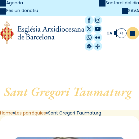
Agenda
Santoral del dia
SAVA
Fes un donatiu
Facebook
Instagram
X / Twitter
YouTube
CA
Me
Cerca
WhatsApp
Flickr
Radio Estel
Catalunya Cristi
Sant Gregori Taumaturg
,
de Barcelona
Home
Les parròquies
Sant Gregori Taumaturg