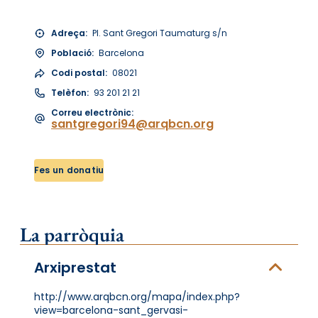
Adreça:
Pl. Sant Gregori Taumaturg s/n
Població:
Barcelona
Codi postal:
08021
Telèfon:
93 201 21 21
Correu electrònic:
santgregori94@arqbcn.org
Fes un donatiu
La parròquia
Arxiprestat
http://www.arqbcn.org/mapa/index.php?
view=barcelona-sant_gervasi-