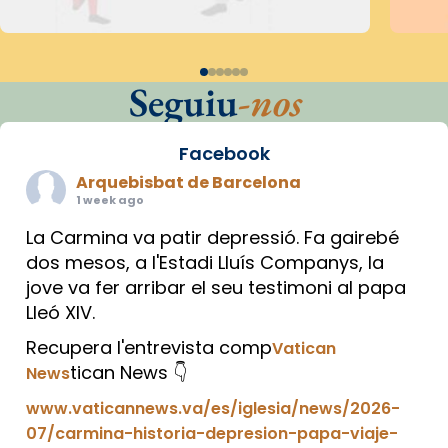
Seguiu
-nos
Facebook
Arquebisbat de Barcelona
1 week ago
La Carmina va patir depressió. Fa gairebé
dos mesos, a l'Estadi Lluís Companys, la
jove va fer arribar el seu testimoni al papa
Lleó XIV.
Recupera l'entrevista comp
Vatican
tican News 👇
News
www.vaticannews.va/es/iglesia/news/2026-
07/carmina-historia-depresion-papa-viaje-