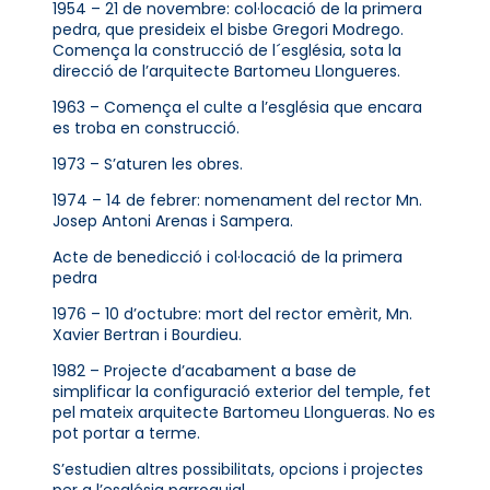
1954 – 21 de novembre: col·locació de la primera
pedra, que presideix el bisbe Gregori Modrego.
Comença la construcció de l´església, sota la
direcció de l’arquitecte Bartomeu Llongueres.
1963 – Comença el culte a l’església que encara
es troba en construcció.
1973 – S’aturen les obres.
1974 – 14 de febrer: nomenament del rector Mn.
Josep Antoni Arenas i Sampera.
Acte de benedicció i col·locació de la primera
pedra
1976 – 10 d’octubre: mort del rector emèrit, Mn.
Xavier Bertran i Bourdieu.
1982 – Projecte d’acabament a base de
simplificar la configuració exterior del temple, fet
pel mateix arquitecte Bartomeu Llongueras. No es
pot portar a terme.
S’estudien altres possibilitats, opcions i projectes
per a l’església parroquial.