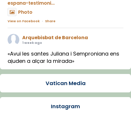
espana-testimoni...
Photo
View on Facebook
·
Share
Arquebisbat de Barcelona
1 week ago
«Avui les santes Juliana i Semproniana ens
ajuden a alçar la mirada»
Mons. Sergi Gordo, bisbe de Tortosa, ha
presidit aquest 27 de juliol la missa de Les
Vatican Media
Santes de Mataró.
🔗
tinyurl.com/cvu5jmbk
📸 J. Merino
Instagram
Photo
View on Facebook
·
Share