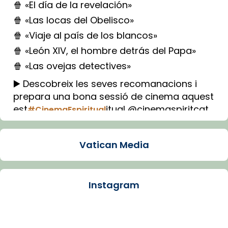
🍿 «El día de la revelación»
🍿 «Las locas del Obelisco»
🍿 «Viaje al país de los blancos»
🍿 «León XIV, el hombre detrás del Papa»
🍿 «Las ovejas detectives»
▶️ Descobreix les seves recomanacions i
prepara una bona sessió de cinema aquest
est
itual @cinemaspiritcat
#CinemaEspiritual
Imatge: Generada amb IA (OpenAI)
Video
Vatican Media
View on Facebook
·
Share
Instagram
Arquebisbat de Barcelona
1 week ago
La Carmina va patir depressió. Fa gairebé