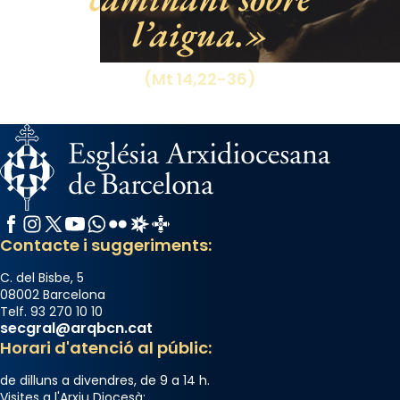
l’aigua.
View on Facebook
·
Share
(Mt 14,22-36)
Facebook
Instagram
X / Twitter
YouTube
WhatsApp
Flickr
Radio Estel
Catalunya Cristiana
Contacte i suggeriments:
C. del Bisbe, 5
08002 Barcelona
Telf. 93 270 10 10
secgral@arqbcn.cat
Horari d'atenció al públic:
de dilluns a divendres, de 9 a 14 h.
Visites a l'Arxiu Diocesà: