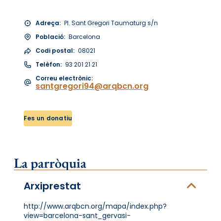
Adreça:
Pl. Sant Gregori Taumaturg s/n
Població:
Barcelona
Codi postal:
08021
Telèfon:
93 201 21 21
Correu electrònic:
santgregori94@arqbcn.org
Fes un donatiu
La parròquia
Arxiprestat
http://www.arqbcn.org/mapa/index.php?
view=barcelona-sant_gervasi-