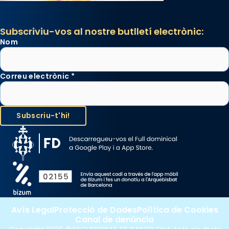
Subscriviu-vos al nostre butlletí electrònic:
Nom
Correu electrònic
*
Avís Legal
Protecció de Dades
Política de Cookies
Canal de denúncia