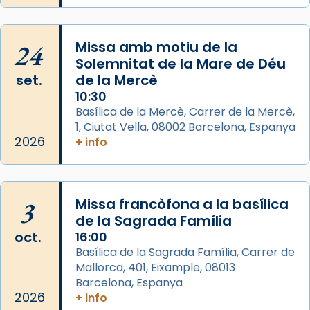
Josep Omella, ha presidit la missa i l’ha
concelebrat el bisbe auxiliar de Barcelona,
Mons. David Abadías.
24
Missa amb motiu de la
📸 Dr. G. Simón
Solemnitat de la Mare de Déu
set.
de la Mercè
Photo
10:30
View on Facebook
·
Share
Basílica de la Mercè, Carrer de la Mercè,
1, Ciutat Vella, 08002 Barcelona, Espanya
2026
Arquebisbat de Barcelona
+ info
2 weeks ago
Memòria de les santes Juliana i
Semproniana, verges i màrtirs.
3
Missa francòfona a la basílica
de la Sagrada Família
Acompanyant la història de sant Cugat, a
oct.
16:00
partir de l’Edat Mitjana sorgeix la tradició
Basílica de la Sagrada Família, Carrer de
que les santes Juliana (“relatiu a Júlia”) i
Mallorca, 401, Eixample, 08013
Semproniana (“relatiu a Semprònia =
Barcelona, Espanya
eterna”) són deixebles seves. I l’any 1667, el
2026
+ info
frare Joan Gaspar Roig, afirma en una obra