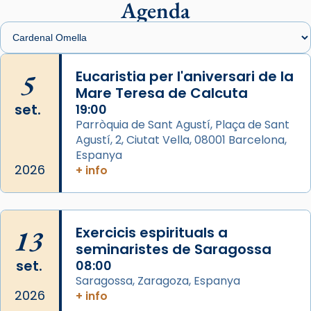
presidit aquest 27 de juliol la missa de Les
Agenda
Santes de Mataró.
🔗
tinyurl.com/cvu5jmbk
📸 J. Merino
5
Eucaristia per l'aniversari de la
Mare Teresa de Calcuta
Photo
set.
19:00
View on Facebook
·
Share
Parròquia de Sant Agustí, Plaça de Sant
Agustí, 2, Ciutat Vella, 08001 Barcelona,
Arquebisbat de Barcelona
is at Catedral
Espanya
de Barcelona.
2026
+ info
2 weeks ago
Aquest dilluns, 27 de juliol, ha tingut lloc la
missa d’acció de gràcies en agraïment al
13
Exercicis espirituals a
comitè organitzador de la visita apostòlica
seminaristes de Saragossa
del Sant Pare Lleó XIV a Barcelona, i als
set.
08:00
col·laboradors, a la Catedral de Barcelona.
Saragossa, Zaragoza, Espanya
L’arquebisbe de Barcelona, el cardenal Joan
2026
+ info