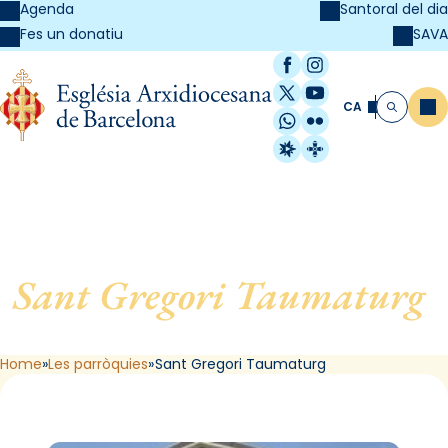
Agenda
Santoral del dia
SAVA
Fes un donatiu
Facebook
Instagram
X / Twitter
YouTube
CA
Me
Cerca
WhatsApp
Flickr
Radio Estel
Catalunya Cristi
Sant Gregori Taumaturg
,
de Barcelona
Home
Les parròquies
Sant Gregori Taumaturg