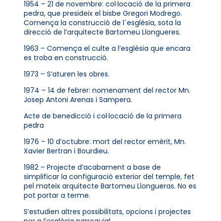
1954 – 21 de novembre: col·locació de la primera
pedra, que presideix el bisbe Gregori Modrego.
Comença la construcció de l´església, sota la
direcció de l’arquitecte Bartomeu Llongueres.
1963 – Comença el culte a l’església que encara
es troba en construcció.
1973 – S’aturen les obres.
1974 – 14 de febrer: nomenament del rector Mn.
Josep Antoni Arenas i Sampera.
Acte de benedicció i col·locació de la primera
pedra
1976 – 10 d’octubre: mort del rector emèrit, Mn.
Xavier Bertran i Bourdieu.
1982 – Projecte d’acabament a base de
simplificar la configuració exterior del temple, fet
pel mateix arquitecte Bartomeu Llongueras. No es
pot portar a terme.
S’estudien altres possibilitats, opcions i projectes
per a l’església parroquial.