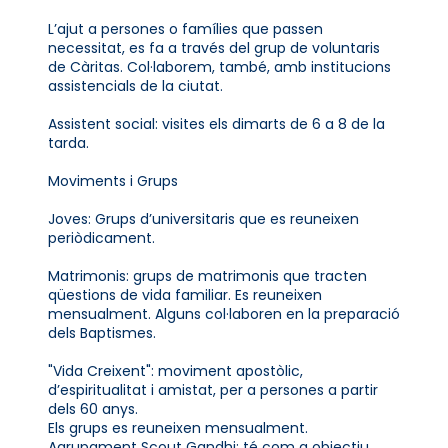
L’ajut a persones o famílies que passen
necessitat, es fa a través del grup de voluntaris
de Càritas. Col·laborem, també, amb institucions
assistencials de la ciutat.
Assistent social: visites els dimarts de 6 a 8 de la
tarda.
Moviments i Grups
Joves: Grups d’universitaris que es reuneixen
periòdicament.
Matrimonis: grups de matrimonis que tracten
qüestions de vida familiar. Es reuneixen
mensualment. Alguns col·laboren en la preparació
dels Baptismes.
"Vida Creixent": moviment apostòlic,
d’espiritualitat i amistat, per a persones a partir
dels 60 anys.
Els grups es reuneixen mensualment.
Agrupament Scout Gandhi: té com a objectiu