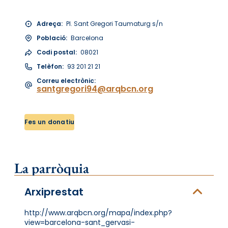
Adreça:
Pl. Sant Gregori Taumaturg s/n
Població:
Barcelona
Codi postal:
08021
Telèfon:
93 201 21 21
Correu electrònic:
santgregori94@arqbcn.org
Fes un donatiu
La parròquia
Arxiprestat
http://www.arqbcn.org/mapa/index.php?
view=barcelona-sant_gervasi-