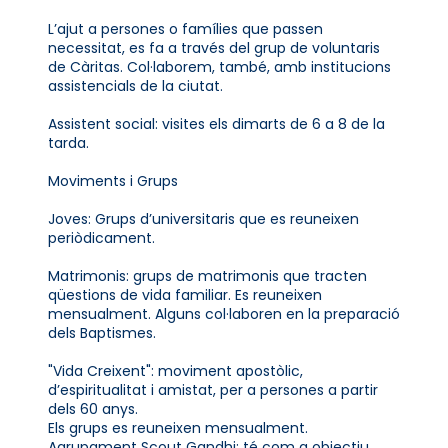
L’ajut a persones o famílies que passen
necessitat, es fa a través del grup de voluntaris
de Càritas. Col·laborem, també, amb institucions
assistencials de la ciutat.
Assistent social: visites els dimarts de 6 a 8 de la
tarda.
Moviments i Grups
Joves: Grups d’universitaris que es reuneixen
periòdicament.
Matrimonis: grups de matrimonis que tracten
qüestions de vida familiar. Es reuneixen
mensualment. Alguns col·laboren en la preparació
dels Baptismes.
"Vida Creixent": moviment apostòlic,
d’espiritualitat i amistat, per a persones a partir
dels 60 anys.
Els grups es reuneixen mensualment.
Agrupament Scout Gandhi: té com a objectiu