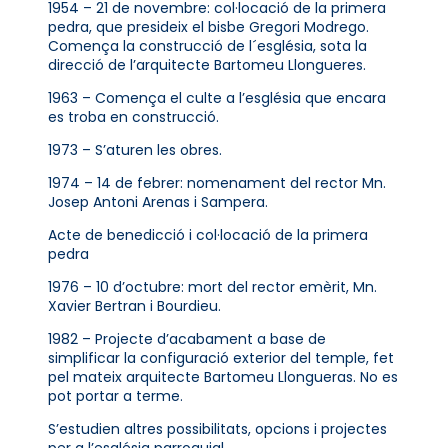
1954 – 21 de novembre: col·locació de la primera
pedra, que presideix el bisbe Gregori Modrego.
Comença la construcció de l´església, sota la
direcció de l’arquitecte Bartomeu Llongueres.
1963 – Comença el culte a l’església que encara
es troba en construcció.
1973 – S’aturen les obres.
1974 – 14 de febrer: nomenament del rector Mn.
Josep Antoni Arenas i Sampera.
Acte de benedicció i col·locació de la primera
pedra
1976 – 10 d’octubre: mort del rector emèrit, Mn.
Xavier Bertran i Bourdieu.
1982 – Projecte d’acabament a base de
simplificar la configuració exterior del temple, fet
pel mateix arquitecte Bartomeu Llongueras. No es
pot portar a terme.
S’estudien altres possibilitats, opcions i projectes
per a l’església parroquial.