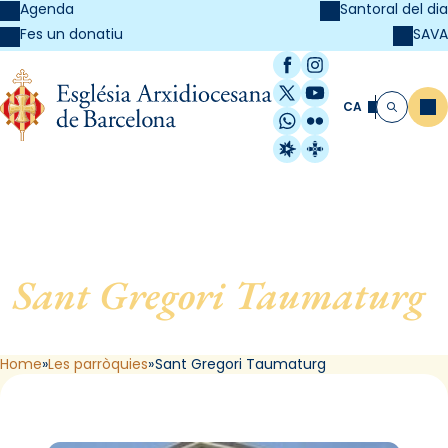
Agenda
Santoral del dia
SAVA
Fes un donatiu
Facebook
Instagram
X / Twitter
YouTube
CA
Me
Cerca
WhatsApp
Flickr
Radio Estel
Catalunya Cristi
Sant Gregori Taumaturg
,
de Barcelona
Home
Les parròquies
Sant Gregori Taumaturg