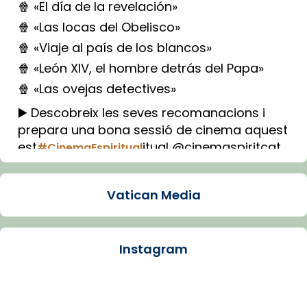
🍿 «El día de la revelación»
🍿 «Las locas del Obelisco»
🍿 «Viaje al país de los blancos»
🍿 «León XIV, el hombre detrás del Papa»
🍿 «Las ovejas detectives»
▶️ Descobreix les seves recomanacions i
prepara una bona sessió de cinema aquest
est
itual @cinemaspiritcat
#CinemaEspiritual
Imatge: Generada amb IA (OpenAI)
Video
Vatican Media
View on Facebook
·
Share
Instagram
Arquebisbat de Barcelona
1 week ago
La Carmina va patir depressió. Fa gairebé