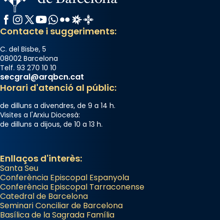
Josep Omella, ha presidit la missa i l’ha
concelebrat el bisbe auxiliar de Barcelona,
Facebook
Instagram
X / Twitter
YouTube
WhatsApp
Flickr
Radio Estel
Catalunya Cristiana
Mons. David Abadías.
Contacte i suggeriments:
📸 Dr. G. Simón
C. del Bisbe, 5
Photo
08002 Barcelona
Telf. 93 270 10 10
View on Facebook
·
Share
secgral@arqbcn.cat
Horari d'atenció al públic:
Arquebisbat de Barcelona
de dilluns a divendres, de 9 a 14 h.
2 weeks ago
Visites a l'Arxiu Diocesà:
de dilluns a dijous, de 10 a 13 h.
Memòria de les santes Juliana i
Semproniana, verges i màrtirs.
Acompanyant la història de sant Cugat, a
Enllaços d'interès:
Santa Seu
partir de l’Edat Mitjana sorgeix la tradició
Conferència Episcopal Espanyola
que les santes Juliana (“relatiu a Júlia”) i
Conferència Episcopal Tarraconense
Semproniana (“relatiu a Semprònia =
Catedral de Barcelona
eterna”) són deixebles seves. I l’any 1667, el
Seminari Conciliar de Barcelona
Basílica de la Sagrada Família
frare Joan Gaspar Roig, afirma en una obra