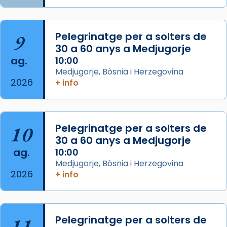
2 weeks ago
Aquest dilluns, 27 de juliol, ha tingut lloc la
9
Pelegrinatge per a solters de
missa d’acció de gràcies en agraïment al
30 a 60 anys a Medjugorje
comitè organitzador de la visita apostòlica
ag.
10:00
del Sant Pare Lleó XIV a Barcelona, i als
Medjugorje, Bòsnia i Herzegovina
col·laboradors, a la Catedral de Barcelona.
2026
+ info
L’arquebisbe de Barcelona, el cardenal Joan
Josep Omella, ha presidit la missa i l’ha
concelebrat el bisbe auxiliar de Barcelona,
10
Pelegrinatge per a solters de
Mons. David Abadías.
30 a 60 anys a Medjugorje
📸 Dr. G. Simón
ag.
10:00
Medjugorje, Bòsnia i Herzegovina
Photo
2026
+ info
View on Facebook
·
Share
Arquebisbat de Barcelona
11
Pelegrinatge per a solters de
2 weeks ago