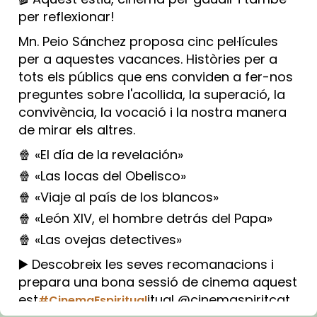
per reflexionar!
Mn. Peio Sánchez proposa cinc pel·lícules
per a aquestes vacances. Històries per a
tots els públics que ens conviden a fer-nos
preguntes sobre l'acollida, la superació, la
convivència, la vocació i la nostra manera
de mirar els altres.
🍿 «El día de la revelación»
🍿 «Las locas del Obelisco»
🍿 «Viaje al país de los blancos»
🍿 «León XIV, el hombre detrás del Papa»
🍿 «Las ovejas detectives»
▶️ Descobreix les seves recomanacions i
prepara una bona sessió de cinema aquest
est
itual @cinemaspiritcat
#CinemaEspiritual