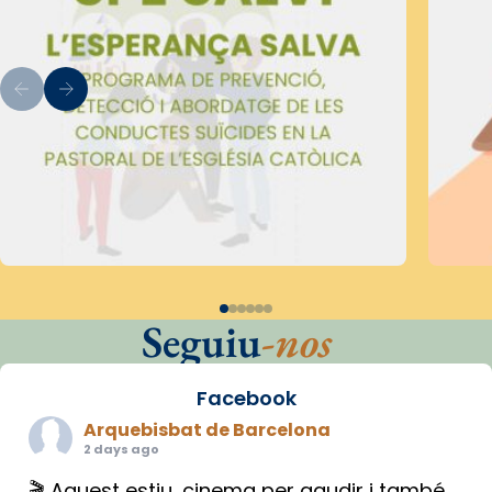
Seguiu
-nos
Facebook
Arquebisbat de Barcelona
2 days ago
🎬 Aquest estiu, cinema per gaudir i també