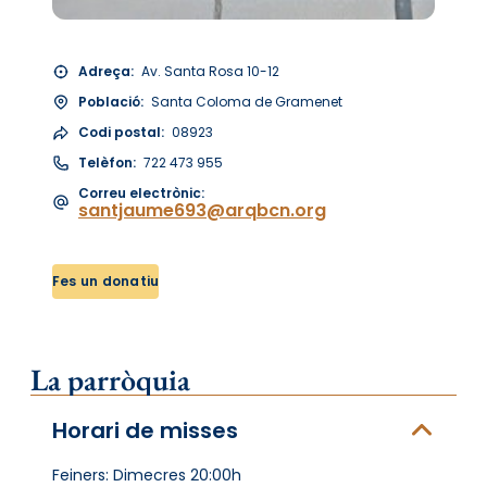
Adreça:
Av. Santa Rosa 10-12
Població:
Santa Coloma de Gramenet
Codi postal:
08923
Telèfon:
722 473 955
Correu electrònic:
santjaume693@arqbcn.org
Fes un donatiu
La parròquia
Horari de misses
Feiners: Dimecres 20:00h