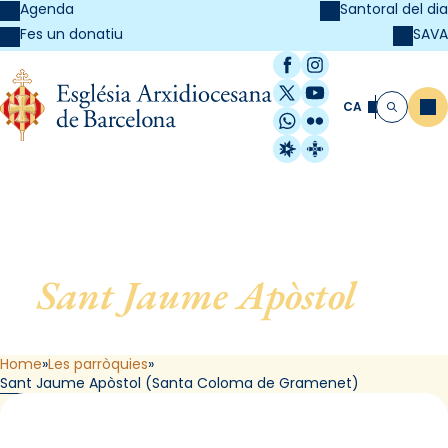
Agenda
Santoral del dia
SAVA
Fes un donatiu
Facebook
Instagram
X / Twitter
YouTube
CA
Me
Cerca
WhatsApp
Flickr
Radio Estel
Catalunya Cristi
Sant Jaume Apòstol
, de
Santa Coloma de Gramenet
Home
Les parròquies
Sant Jaume Apòstol (Santa Coloma de Gramenet)