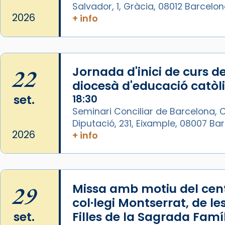
Salvador, 1, Gràcia, 08012 Barcelo
1 week ago
2026
+ info
La Carmina va patir depressió.
Fa gairebé dos mesos, a l'Estadi
Lluís Companys, la jove va fer
arribar el seu testimoni al papa
22
Jornada d'inici de curs de
Lleó XIV.
diocesà d'educació catòl
Recupera l'entrevista
set.
18:30
comp
tican News 👇
Vatican News
Seminari Conciliar de Barcelona, C
Diputació, 231, Eixample, 08007 B
www.vaticannews.va/es/iglesia/news
2026
+ info
07/carmina-historia-depresion-
papa-viaje-espana-testimoni...
Photo
29
Missa amb motiu del cent
View on Facebook
·
Share
col·legi Montserrat, de le
set.
Filles de la Sagrada Famí
Arquebisbat de Barcelona