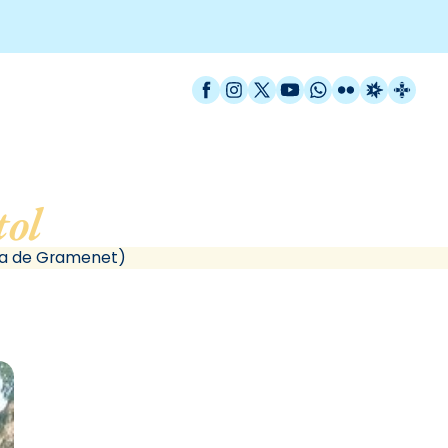
Facebook
Instagram
X / Twitter
YouTube
WhatsApp
Flickr
Radio Est
Catal
tol
, de Santa Coloma d
ma de Gramenet)