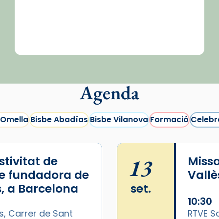
Agenda
 Omella
Bisbe Abadías
Bisbe Vilanova
Formació
Celebr
tivitat de
13
Missa
e fundadora de
Vallè
, a Barcelona
set.
10:30
s, Carrer de Sant
RTVE Sa