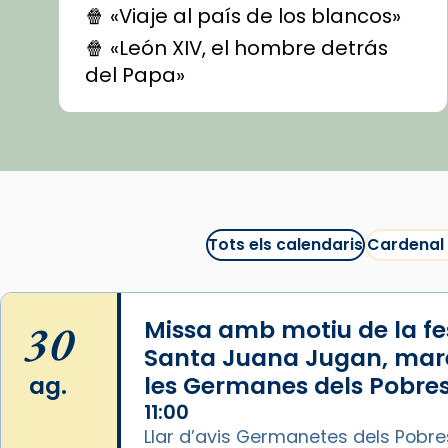
🍿 «Viaje al país de los blancos»
🍿 «León XIV, el hombre detrás
del Papa»
🍿 «Las ovejas detectives»
▶️ Descobreix les seves
recomanacions i prepara una
bona sessió de cinema aquest
est
itual
#CinemaEspiritual
Tots els calendaris
Cardenal
@cinemaspiritcat
Imatge: Generada amb IA
(OpenAI)
30
Missa amb motiu de la fes
Video
Santa Juana Jugan, mar
ag.
les Germanes dels Pobres
View on Facebook
·
Share
11:00
Llar d’avis Germanetes dels Pobre
Arquebisbat de Barcelona