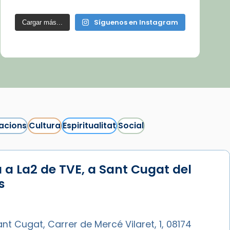
Síguenos en Instagram
Cargar más...
acions
Cultura
Espiritualitat
Social
 a La2 de TVE, a Sant Cugat del
s
nt Cugat, Carrer de Mercé Vilaret, 1, 08174