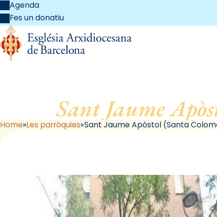
Agenda
Fes un donatiu
Sant Jaume Apòs
Home
Les parròquies
Sant Jaume Apòstol (Santa Colo