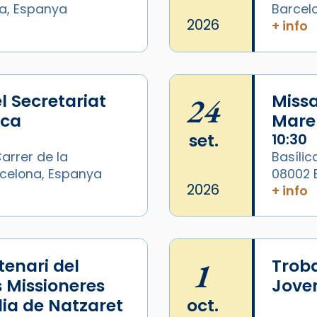
na, Espanya
Barcel
2026
+ info
l Secretariat
24
Missa
ica
Mare 
set.
10:30
arrer de la
Basílic
arcelona, Espanya
08002 
/2026-
2026
+ info
enari del
1
Trob
s Missioneres
Joven
lia de Natzaret
oct.