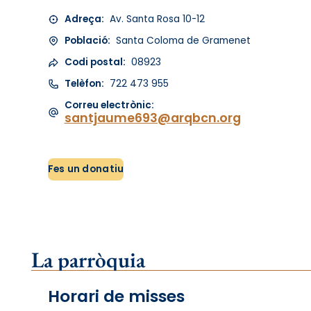
Adreça:
Av. Santa Rosa 10-12
Població:
Santa Coloma de Gramenet
Codi postal:
08923
Telèfon:
722 473 955
Correu electrònic:
santjaume693@arqbcn.org
Fes un donatiu
La parròquia
Horari de misses