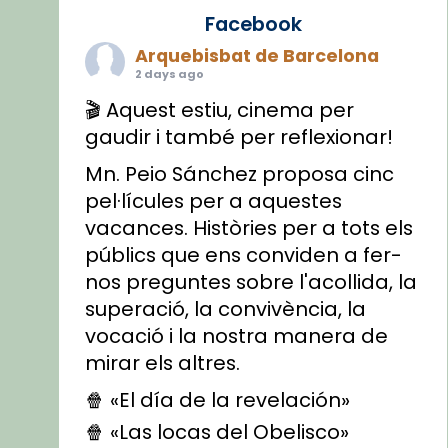
Facebook
Arquebisbat de Barcelona
2 days ago
🎬 Aquest estiu, cinema per
gaudir i també per reflexionar!
Mn. Peio Sánchez proposa cinc
pel·lícules per a aquestes
vacances. Històries per a tots els
públics que ens conviden a fer-
nos preguntes sobre l'acollida, la
superació, la convivència, la
vocació i la nostra manera de
mirar els altres.
🍿 «El día de la revelación»
🍿 «Las locas del Obelisco»