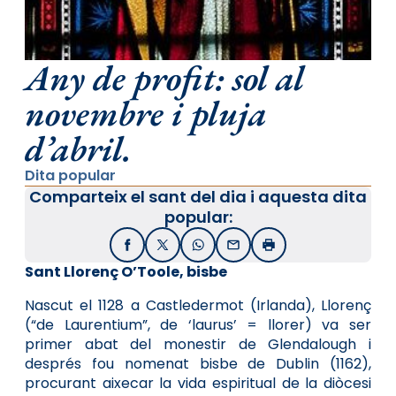
Any de profit: sol al
novembre i pluja
d’abril.
Dita popular
Comparteix el sant del dia i aquesta dita
popular:
Facebook
X / Twitter
WhatsApp
Email
Imprimir
Sant Llorenç O’Toole, bisbe
Nascut el 1128 a Castledermot (Irlanda), Llorenç
(“de Laurentium”, de ‘laurus’ = llorer) va ser
primer abat del monestir de Glendalough i
després fou nomenat bisbe de Dublin (1162),
procurant aixecar la vida espiritual de la diòcesi