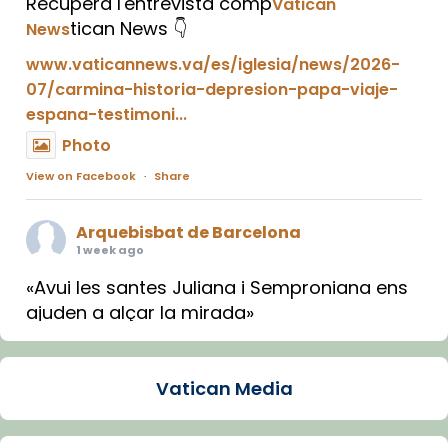
Recupera l'entrevista comp
Vatican
tican News 👇
News
www.vaticannews.va/es/iglesia/news/2026-
07/carmina-historia-depresion-papa-viaje-
espana-testimoni...
Photo
View on Facebook
·
Share
Arquebisbat de Barcelona
1 week ago
«Avui les santes Juliana i Semproniana ens
ajuden a alçar la mirada»
Mons. Sergi Gordo, bisbe de Tortosa, ha
presidit aquest 27 de juliol la missa de Les
Vatican Media
Santes de Mataró.
🔗
tinyurl.com/cvu5jmbk