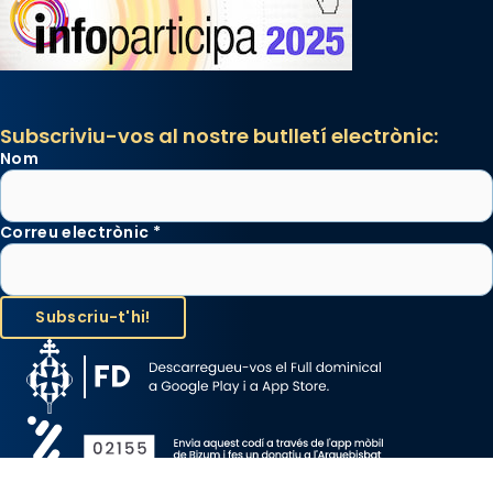
Subscriviu-vos al nostre butlletí electrònic:
Nom
Correu electrònic
*