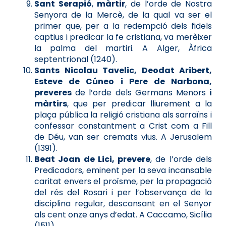
Sant Serapió
,
màrtir
, de l’orde de Nostra
Senyora de la Mercè, de la qual va ser el
primer que, per a la redempció dels fidels
captius i predicar la fe cristiana, va merèixer
la palma del martiri. A Alger, Àfrica
septentrional (1240).
Sants Nicolau Tavelic, Deodat Aribert,
Esteve de Cúneo i Pere de Narbona,
preveres
de l’orde dels Germans Menors
i
màrtirs
, que per predicar lliurement a la
plaça pública la religió cristiana als sarraïns i
confessar constantment a Crist com a Fill
de Déu, van ser cremats vius. A Jerusalem
(1391).
Beat Joan de Lici, prevere
, de l’orde dels
Predicadors, eminent per la seva incansable
caritat envers el proïsme, per la propagació
del rés del Rosari i per l’observança de la
disciplina regular, descansant en el Senyor
als cent onze anys d’edat. A Caccamo, Sicília
(1511).