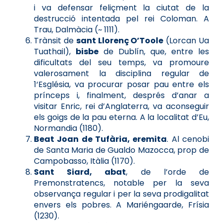
i va defensar feliçment la ciutat de la
destrucció intentada pel rei Coloman. A
Trau, Dalmàcia (~ 1111).
Trànsit de
sant Llorenç O’Toole
(Lorcan Ua
Tuathail),
bisbe
de Dublín, que, entre les
dificultats del seu temps, va promoure
valerosament la disciplina regular de
1‘Església, va procurar posar pau entre els
prínceps i, finalment, després d’anar a
visitar Enric, rei d’Anglaterra, va aconseguir
els goigs de la pau eterna. A la localitat d’Eu,
Normandia (1180).
Beat Joan de Tufària, eremita
. Al cenobi
de Santa Maria de Gualdo Mazocca, prop de
Campobasso, Itàlia (1170).
Sant Siard, abat
, de l’orde de
Premonstratencs, notable per la seva
observança regular i per la seva prodigalitat
envers els pobres. A Mariéngaarde, Frísia
(1230).