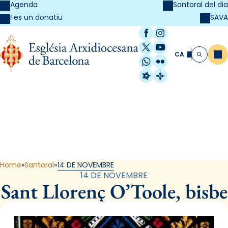
Agenda
Santoral del dia
SAVA
Fes un donatiu
Facebook
Instagram
X / Twitter
YouTube
CA
Me
Cerca
WhatsApp
Flickr
Radio Estel
Catalunya Cristi
Santoral
Home
Santoral
14 DE NOVEMBRE
14 DE NOVEMBRE
Sant Llorenç O’Toole, bisbe