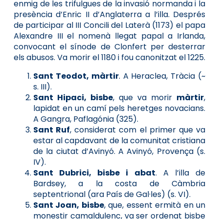
enmig de les trifulgues de la invasió normanda i la
presència d’Enric II d’Anglaterra a l’illa. Després
de participar al III Concili del Laterà (1173) el papa
Alexandre III el nomenà llegat papal a Irlanda,
convocant el sínode de Clonfert per desterrar
els abusos. Va morir el 1180 i fou canonitzat el 1225.
Sant Teodot, màrtir
. A Heraclea, Tràcia (~
s. III).
Sant Hipaci, bisbe
, que va morir
màrtir
,
lapidat en un camí pels heretges novacians.
A Gangra, Paflagónia (325).
Sant Ruf
, considerat com el primer que va
estar al capdavant de la comunitat cristiana
de la ciutat d’Avinyó. A Avinyó, Provença (s.
IV).
Sant Dubrici, bisbe i abat
. A l’illa de
Bardsey, a la costa de Càmbria
septentrional (ara País de Gal·les) (s. VI).
Sant Joan, bisbe
, que, essent ermità en un
monestir camaldulenc, va ser ordenat bisbe