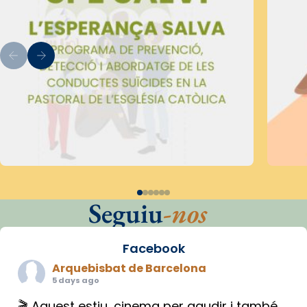
Seguiu
-nos
Facebook
Arquebisbat de Barcelona
5 days ago
🎬 Aquest estiu, cinema per gaudir i també