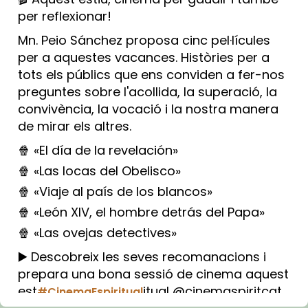
per reflexionar!
Mn. Peio Sánchez proposa cinc pel·lícules
per a aquestes vacances. Històries per a
tots els públics que ens conviden a fer-nos
preguntes sobre l'acollida, la superació, la
convivència, la vocació i la nostra manera
de mirar els altres.
🍿 «El día de la revelación»
🍿 «Las locas del Obelisco»
🍿 «Viaje al país de los blancos»
🍿 «León XIV, el hombre detrás del Papa»
🍿 «Las ovejas detectives»
▶️ Descobreix les seves recomanacions i
prepara una bona sessió de cinema aquest
est
itual @cinemaspiritcat
#CinemaEspiritual