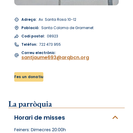
Adreça:
Av. Santa Rosa 10-12
Població:
Santa Coloma de Gramenet
Codi postal:
08923
Telèfon:
722 473 955
Correu electrònic:
santjaume693@arqbcn.org
Fes un donatiu
La parròquia
Horari de misses
Feiners: Dimecres 20:00h