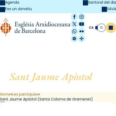
Agenda
Santoral del dia
SAVA
Fes un donatiu
Facebook
Instagram
X / Twitter
YouTube
CA
Me
Cerca
WhatsApp
Flickr
Radio Estel
Catalunya Cristi
Sant Jaume Apòstol
, de
Santa Coloma de Gramenet
Home
Les parròquies
Sant Jaume Apòstol (Santa Coloma de Gramenet)