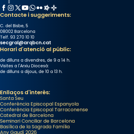
Memòria de les santes Juliana i
Facebook
Instagram
X / Twitter
YouTube
WhatsApp
Flickr
Radio Estel
Catalunya Cristiana
Semproniana, verges i màrtirs.
Contacte i suggeriments:
Acompanyant la història de sant Cugat, a
C. del Bisbe, 5
partir de l’Edat Mitjana sorgeix la tradició
08002 Barcelona
Telf. 93 270 10 10
que les santes Juliana (“relatiu a Júlia”) i
secgral@arqbcn.cat
Semproniana (“relatiu a Semprònia =
Horari d'atenció al públic:
eterna”) són deixebles seves. I l’any 1667, el
de dilluns a divendres, de 9 a 14 h.
frare Joan Gaspar Roig, afirma en una obra
Visites a l'Arxiu Diocesà:
que les santes són filles de l’antiga Iluro.
de dilluns a dijous, de 10 a 13 h.
Mataró en reivindicarà les relíquies fins que
les aconseguirà el 1772. L’ofici que es canta
a la “Missa de les Santes” (“Missa de
Enllaços d'interès:
Santa Seu
Glòria”) fou composta el 1848 per Mn.
Conferència Episcopal Espanyola
Manuel Blanch, amb aire d’òpera
Conferència Episcopal Tarraconense
italianitzant; s’interpreta per privilegi
Catedral de Barcelona
pontifici, amb orquestra i cor, i té una
Seminari Conciliar de Barcelona
Basílica de la Sagrada Família
duració aproximada de tres hores. Després,
Any Gaudí 2026