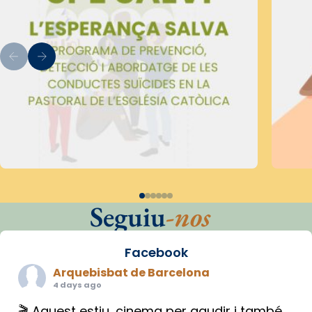
Seguiu
-nos
Facebook
Arquebisbat de Barcelona
4 days ago
🎬 Aquest estiu, cinema per gaudir i també