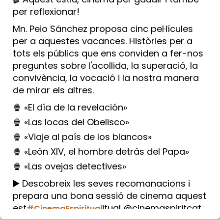
per reflexionar!
Mn. Peio Sánchez proposa cinc pel·lícules
per a aquestes vacances. Històries per a
tots els públics que ens conviden a fer-nos
preguntes sobre l'acollida, la superació, la
convivència, la vocació i la nostra manera
de mirar els altres.
🍿 «El día de la revelación»
🍿 «Las locas del Obelisco»
🍿 «Viaje al país de los blancos»
🍿 «León XIV, el hombre detrás del Papa»
🍿 «Las ovejas detectives»
▶️ Descobreix les seves recomanacions i
prepara una bona sessió de cinema aquest
est
itual @cinemaspiritcat
#CinemaEspiritual