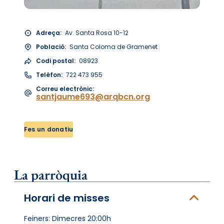
Adreça:
Av. Santa Rosa 10-12
Població:
Santa Coloma de Gramenet
Codi postal:
08923
Telèfon:
722 473 955
Correu electrònic:
santjaume693@arqbcn.org
Fes un donatiu
La parròquia
Horari de misses
Feiners: Dimecres 20:00h