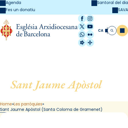
Agenda
Santoral del dia
SAVA
Fes un donatiu
Facebook
Instagram
X / Twitter
YouTube
CA
Me
Cerca
WhatsApp
Flickr
Radio Estel
Catalunya Cristi
Sant Jaume Apòstol
, de
Santa Coloma de Gramenet
Home
Les parròquies
Sant Jaume Apòstol (Santa Coloma de Gramenet)