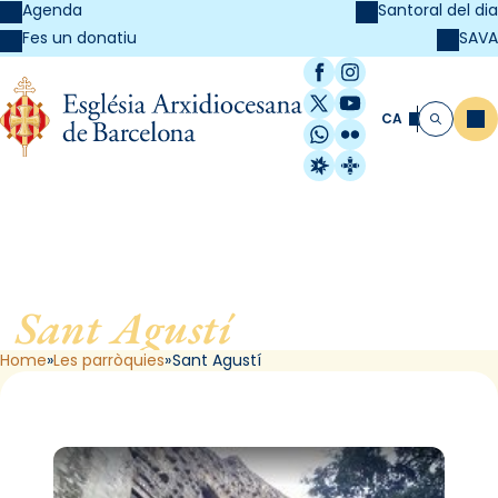
Agenda
Santoral del dia
SAVA
Fes un donatiu
Facebook
Instagram
X / Twitter
YouTube
CA
Me
Cerca
WhatsApp
Flickr
Radio Estel
Catalunya Cristi
Sant Agustí
, de Barcelona
Home
Les parròquies
Sant Agustí