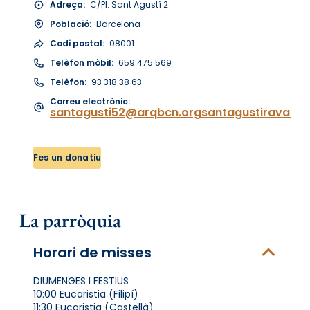
Adreça:
C/Pl. Sant Agustí 2
Població:
Barcelona
Codi postal:
08001
Telèfon mòbil:
659 475 569
Telèfon:
93 318 38 63
Correu electrònic:
santagusti52@arqbcn.orgsantagustiravalgm
Fes un donatiu
La parròquia
Horari de misses
DIUMENGES I FESTIUS
10:00 Eucaristia (Filipí)
11:30 Eucaristia (Castellà)