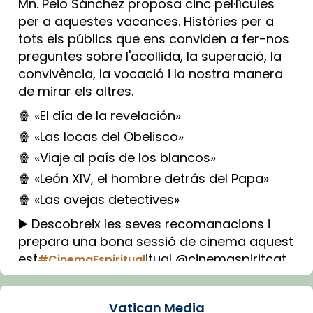
Mn. Peio Sánchez proposa cinc pel·lícules
per a aquestes vacances. Històries per a
tots els públics que ens conviden a fer-nos
preguntes sobre l'acollida, la superació, la
convivència, la vocació i la nostra manera
de mirar els altres.
🍿 «El día de la revelación»
🍿 «Las locas del Obelisco»
🍿 «Viaje al país de los blancos»
🍿 «León XIV, el hombre detrás del Papa»
🍿 «Las ovejas detectives»
▶️ Descobreix les seves recomanacions i
prepara una bona sessió de cinema aquest
est
itual @cinemaspiritcat
#CinemaEspiritual
Imatge: Generada amb IA (OpenAI)
Video
Vatican Media