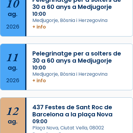
10
missa d’acció de gràcies en agraïment al
30 a 60 anys a Medjugorje
ag.
comitè organitzador de la visita apostòlica
10:00
Medjugorje, Bòsnia i Herzegovina
del Sant Pare Lleó XIV a Barcelona, i als
2026
+ info
col·laboradors, a la Catedral de Barcelona.
L’arquebisbe de Barcelona, el cardenal Joan
Josep Omella, ha presidit la missa i l’ha
11
Pelegrinatge per a solters de
concelebrat el bisbe auxiliar de Barcelona,
30 a 60 anys a Medjugorje
Mons. David Abadías.
ag.
10:00
📸 Dr. G. Simón
Medjugorje, Bòsnia i Herzegovina
2026
+ info
Photo
View on Facebook
·
Share
12
437 Festes de Sant Roc de
Arquebisbat de Barcelona
2 weeks ago
Barcelona a la plaça Nova
ag.
09:00
Memòria de les santes Juliana i
Plaça Nova, Ciutat Vella, 08002
Semproniana, verges i màrtirs.