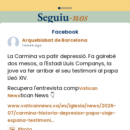
Seguiu
-nos
Facebook
Arquebisbat de Barcelona
1 week ago
La Carmina va patir depressió. Fa gairebé
dos mesos, a l'Estadi Lluís Companys, la
jove va fer arribar el seu testimoni al papa
Lleó XIV.
Recupera l'entrevista comp
Vatican
tican News 👇
News
www.vaticannews.va/es/iglesia/news/2026-
07/carmina-historia-depresion-papa-viaje-
espana-testimoni...
Photo