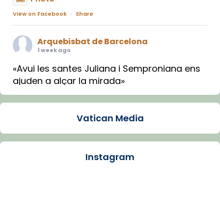
View on Facebook
·
Share
Arquebisbat de Barcelona
1 week ago
«Avui les santes Juliana i Semproniana ens
ajuden a alçar la mirada»
Mons. Sergi Gordo, bisbe de Tortosa, ha
presidit aquest 27 de juliol la missa de Les
Vatican Media
Santes de Mataró.
🔗
tinyurl.com/cvu5jmbk
📸 J. Merino
Instagram
Photo
View on Facebook
·
Share
Arquebisbat de Barcelona
is at Catedral