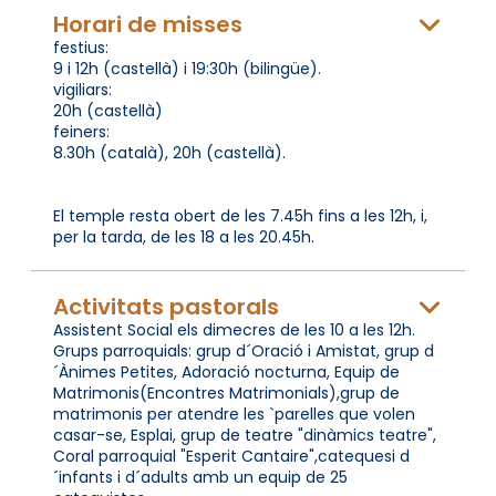
Horari de misses
festius:
9 i 12h (castellà) i 19:30h (bilingüe).
vigiliars:
20h (castellà)
feiners:
8.30h (català), 20h (castellà).
El temple resta obert de les 7.45h fins a les 12h, i,
per la tarda, de les 18 a les 20.45h.
Activitats pastorals
Assistent Social els dimecres de les 10 a les 12h.
Grups parroquials: grup d´Oració i Amistat, grup d
´Ànimes Petites, Adoració nocturna, Equip de
Matrimonis(Encontres Matrimonials),grup de
matrimonis per atendre les `parelles que volen
casar-se, Esplai, grup de teatre "dinàmics teatre",
Coral parroquial "Esperit Cantaire",catequesi d
´infants i d´adults amb un equip de 25