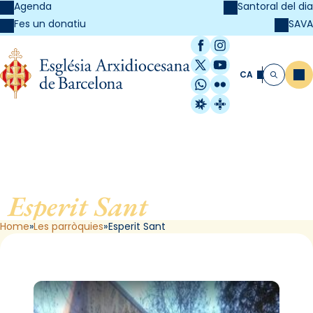
Agenda
Santoral del dia
SAVA
Fes un donatiu
Facebook
Instagram
X / Twitter
YouTube
CA
Me
Cerca
WhatsApp
Flickr
Radio Estel
Catalunya Cristi
Esperit Sant
, de Barcelona
Home
Les parròquies
Esperit Sant