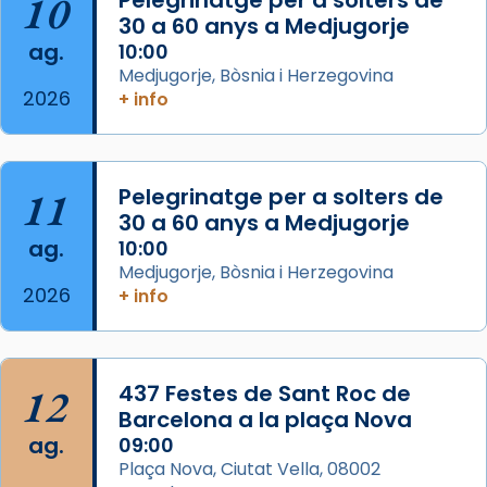
10
processó (recuperada el 1972) al voltant
30 a 60 anys a Medjugorje
del temple amb les relíquies de les santes.
ag.
10:00
Des de 1985 hi participa també un grup de
Medjugorje, Bòsnia i Herzegovina
2026
diablesses amb música i ball propis. Festa
+ info
gran a Mataró.
«Si vols saber què és calor, ves per les
Santes a Mataró»🥵.
11
Pelegrinatge per a solters de
30 a 60 anys a Medjugorje
Photo
ag.
10:00
View on Facebook
·
Share
Medjugorje, Bòsnia i Herzegovina
2026
+ info
Arquebisbat de Barcelona
2 weeks ago
Jaume, fill de Zebedeu, és juntament amb el
12
437 Festes de Sant Roc de
seu germà Joan i Pere un dels que
Barcelona a la plaça Nova
acompanyava més de prop Jesús.
ag.
09:00
Plaça Nova, Ciutat Vella, 08002
Segons el llibre dels Fets (12,2) fou el primer