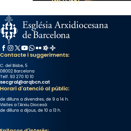
(Mt 17,1-9)
Facebook
Instagram
X / Twitter
YouTube
WhatsApp
Flickr
Radio Estel
Catalunya Cristiana
Contacte i suggeriments:
C. del Bisbe, 5
08002 Barcelona
Telf. 93 270 10 10
secgral@arqbcn.cat
Horari d'atenció al públic:
de dilluns a divendres, de 9 a 14 h.
Visites a l'Arxiu Diocesà:
de dilluns a dijous, de 10 a 13 h.
Enllaços d'interès: