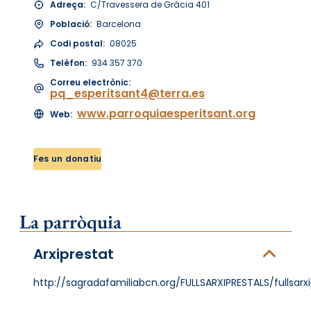
Adreça:
C/Travessera de Gràcia 401
Població:
Barcelona
Codi postal:
08025
Telèfon:
934 357 370
Correu electrònic:
pq_esperitsant4@terra.es
www.parroquiaesperitsant.org
Web:
Fes un donatiu
La parròquia
Arxiprestat
http://sagradafamiliabcn.org/FULLSARXIPRESTALS/fullsarx