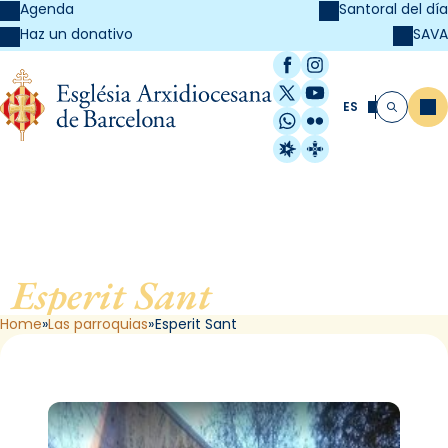
Agenda
Santoral del día
SAVA
Haz un donativo
Facebook
Instagram
X / Twitter
YouTube
ES
Me
Buscar
WhatsApp
Flickr
Radio Estel
Catalunya Cristi
Esperit Sant
, de Barcelona
Home
Las parroquias
Esperit Sant