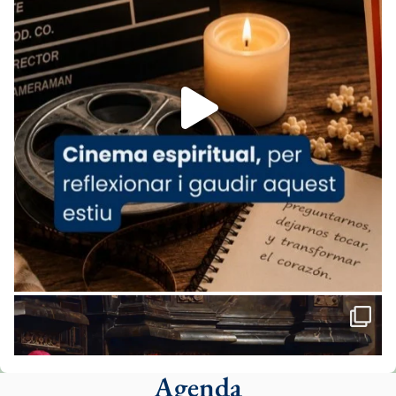
07/carmina-historia-depresion-papa-viaje-
espana-testimoni...
Foto
View on Facebook
·
Share
Arquebisbat de Barcelona
1 week ago
«Avui les santes Juliana i Semproniana ens
ajuden a alçar la mirada»
Mons. Sergi Gordo, bisbe de Tortosa, ha
presidit aquest 27 de juliol la missa de Les
Santes de Mataró.
🔗
tinyurl.com/cvu5jmbk
📸 J. Merino
Agenda
Foto