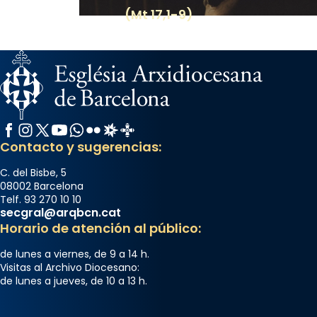
(Mt 17,1-9)
Facebook
Instagram
X / Twitter
YouTube
WhatsApp
Flickr
Radio Estel
Catalunya Cristiana
Contacto y sugerencias:
C. del Bisbe, 5
08002 Barcelona
Telf. 93 270 10 10
secgral@arqbcn.cat
Horario de atención al público:
de lunes a viernes, de 9 a 14 h.
Visitas al Archivo Diocesano:
de lunes a jueves, de 10 a 13 h.