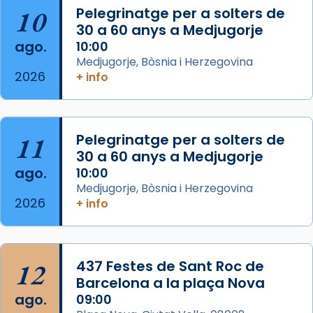
10
Pelegrinatge per a solters de
30 a 60 anys a Medjugorje
Arquebisbat de Barcelona
ago.
10:00
2 weeks ago
Medjugorje, Bòsnia i Herzegovina
2026
Memòria de les santes Juliana i
+ info
Semproniana, verges i màrtirs.
Acompanyant la història de sant Cugat, a
partir de l’Edat Mitjana sorgeix la tradició
11
Pelegrinatge per a solters de
que les santes Juliana (“relatiu a Júlia”) i
30 a 60 anys a Medjugorje
Semproniana (“relatiu a Semprònia =
ago.
10:00
eterna”) són deixebles seves. I l’any 1667, el
Medjugorje, Bòsnia i Herzegovina
2026
+ info
frare Joan Gaspar Roig, afirma en una obra
que les santes són filles de l’antiga Iluro.
Mataró en reivindicarà les relíq
...
Ver más
12
437 Festes de Sant Roc de
Foto
Barcelona a la plaça Nova
ago.
09:00
View on Facebook
·
Share