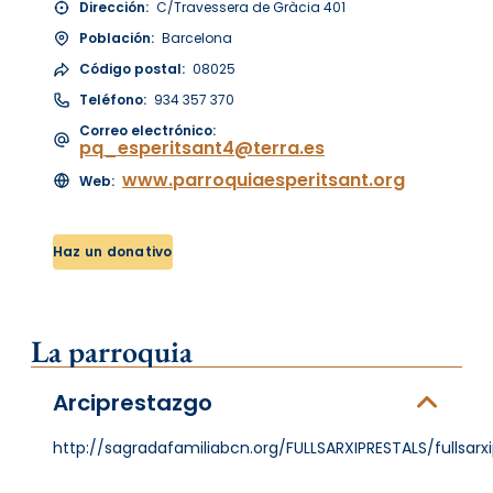
Dirección:
C/Travessera de Gràcia 401
Población:
Barcelona
Código postal:
08025
Teléfono:
934 357 370
Correo electrónico:
pq_esperitsant4@terra.es
www.parroquiaesperitsant.org
Web:
Haz un donativo
La parroquia
Arciprestazgo
http://sagradafamiliabcn.org/FULLSARXIPRESTALS/fullsarx