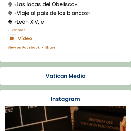
🍿 «Las locas del Obelisco»
🍿 «Viaje al país de los blancos»
🍿 «León XIV, e
...
Ver más
Vídeo
View on Facebook
·
Share
Arquebisbat de Barcelona
1 week ago
Vatican Media
La Carmina va patir depressió. Fa gairebé
dos mesos, a l'Estadi Lluís Companys, la
jove va fer arribar el seu testimoni al papa
Instagram
Lleó XIV.
Recupera l'entrevista comp
Vatican
tican News 👇
News
www.vaticannews.va/es/iglesia/news/2026-