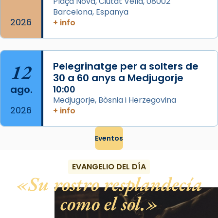
Plaça Nova, Ciutat Vella, 08002
Barcelona, Espanya
2026
+ info
12
Pelegrinatge per a solters de
30 a 60 anys a Medjugorje
ago.
10:00
Medjugorje, Bòsnia i Herzegovina
2026
+ info
Eventos
EVANGELIO DEL DÍA
Su rostro resplandecía
como el sol.