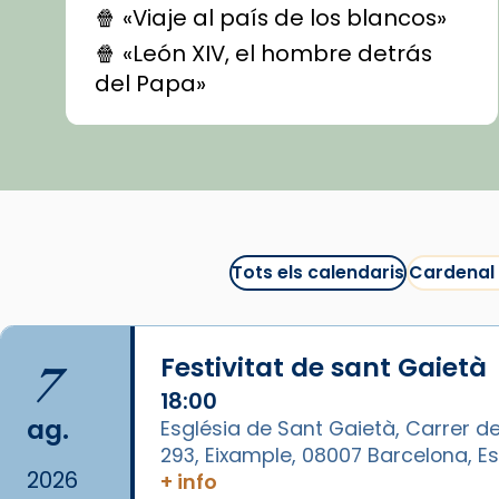
🍿 «Viaje al país de los blancos»
🍿 «León XIV, el hombre detrás
del Papa»
🍿 «Las ovejas detectives»
▶️ Descobreix les seves
recomanacions i prepara una
bona sessió de cinema aquest
est
itual
#CinemaEspiritual
Tots els calendaris
Cardenal
@cinemaspiritcat
Imatge: Generada amb IA
(OpenAI)
7
Festivitat de sant Gaietà
Video
18:00
ag.
Església de Sant Gaietà, Carrer de
View on Facebook
·
Share
293, Eixample, 08007 Barcelona, 
2026
+ info
Arquebisbat de Barcelona