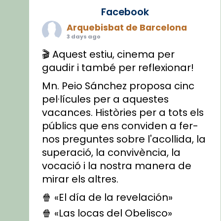
Facebook
Arquebisbat de Barcelona
3 days ago
🎬 Aquest estiu, cinema per
gaudir i també per reflexionar!
Mn. Peio Sánchez proposa cinc
pel·lícules per a aquestes
vacances. Històries per a tots els
públics que ens conviden a fer-
nos preguntes sobre l'acollida, la
superació, la convivència, la
vocació i la nostra manera de
mirar els altres.
🍿 «El día de la revelación»
🍿 «Las locas del Obelisco»