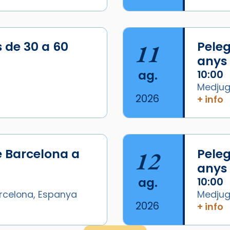
s de 30 a 60
11
Peleg
anys
ag.
10:00
Medjugo
2026
+ info
/2026-
e Barcelona a
12
Peleg
anys
ag.
10:00
arcelona, Espanya
Medjugo
2026
+ info