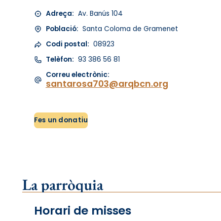
Adreça:
Av. Banús 104
Població:
Santa Coloma de Gramenet
Codi postal:
08923
Telèfon:
93 386 56 81
Correu electrònic:
santarosa703@arqbcn.org
Fes un donatiu
La parròquia
Horari de misses