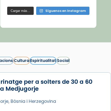
Síguenos en Instagram
Cargar más...
acions
Cultura
Espiritualitat
Social
rinatge per a solters de 30 a 60
 a Medjugorje
rje, Bòsnia i Herzegovina