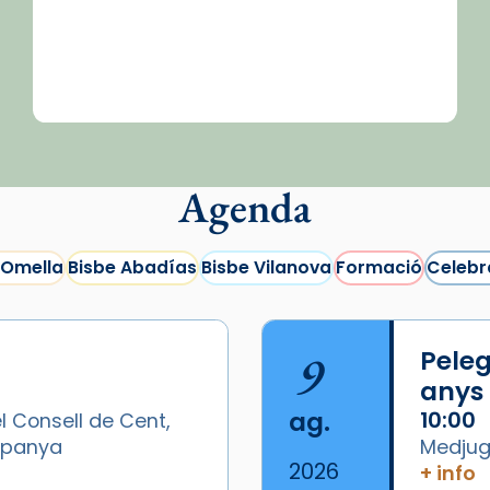
Agenda
 Omella
Bisbe Abadías
Bisbe Vilanova
Formació
Celebr
9
Peleg
anys
ag.
10:00
l Consell de Cent,
Espanya
Medjugo
2026
+ info