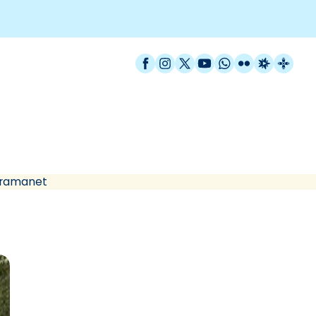
Facebook
Instagram
X / Twitter
YouTube
WhatsApp
Flickr
Radio Est
Catal
 de Santa Coloma de Gr
Gramanet