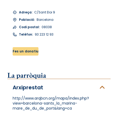
Adreça:
C/Sant Eloi 9
Població:
Barcelona
Codi postal:
08038
Telèfon:
93 223 12 93
Fes un donatiu
La parròquia
Arxiprestat
http://www.arqbcn.org/mapa/index.php?
view=barcelona-sants_la_marina-
mare_de_du_de_port&lang=ca