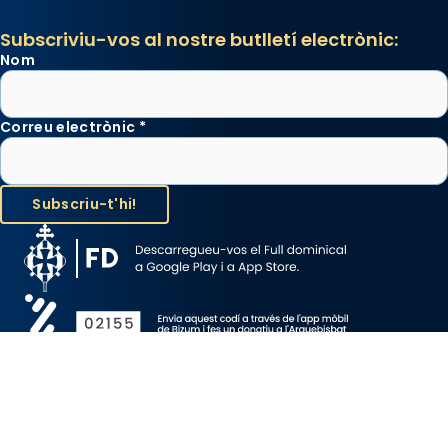
Subscriviu-vos al nostre butlletí electrònic:
Nom
Correu electrònic
*
Avís Legal
Protecció de Dades
Política de Cookies
Canal de denúncia
Copyright 2026 ©ARQUEBISBAT DE BARCELONA, tots els drets
reservats.