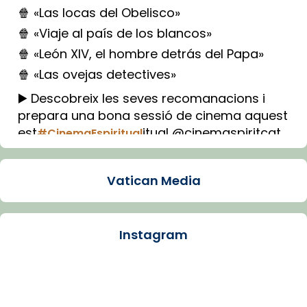
🍿 «Las locas del Obelisco»
🍿 «Viaje al país de los blancos»
🍿 «León XIV, el hombre detrás del Papa»
🍿 «Las ovejas detectives»
▶️ Descobreix les seves recomanacions i
prepara una bona sessió de cinema aquest
est
itual @cinemaspiritcat
#CinemaEspiritual
Imatge: Generada amb IA (OpenAI)
Video
Vatican Media
View on Facebook
·
Share
Instagram
Arquebisbat de Barcelona
1 week ago
La Carmina va patir depressió. Fa gairebé
dos mesos, a l'Estadi Lluís Companys, la