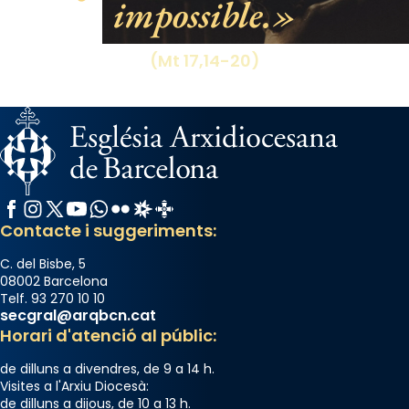
impossible.
(Mt 17,14-20)
Facebook
Instagram
X / Twitter
YouTube
WhatsApp
Flickr
Radio Estel
Catalunya Cristiana
Contacte i suggeriments:
C. del Bisbe, 5
08002 Barcelona
Telf. 93 270 10 10
secgral@arqbcn.cat
Horari d'atenció al públic:
de dilluns a divendres, de 9 a 14 h.
Visites a l'Arxiu Diocesà:
de dilluns a dijous, de 10 a 13 h.