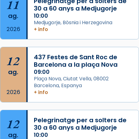
11
Pelegrinatge per a solters de
concelebrat el bisbe auxiliar de Barcelona,
30 a 60 anys a Medjugorje
Mons. David Abadías.
ag.
10:00
📸 Dr. G. Simón
Medjugorje, Bòsnia i Herzegovina
2026
+ info
Photo
View on Facebook
·
Share
12
437 Festes de Sant Roc de
Arquebisbat de Barcelona
2 weeks ago
Barcelona a la plaça Nova
ag.
09:00
Memòria de les santes Juliana i
Plaça Nova, Ciutat Vella, 08002
Semproniana, verges i màrtirs.
Barcelona, Espanya
2026
Acompanyant la història de sant Cugat, a
+ info
partir de l’Edat Mitjana sorgeix la tradició
que les santes Juliana (“relatiu a Júlia”) i
Semproniana (“relatiu a Semprònia =
12
Pelegrinatge per a solters de
eterna”) són deixebles seves. I l’any 1667, el
30 a 60 anys a Medjugorje
frare Joan Gaspar Roig, afirma en una obra
ag.
10:00