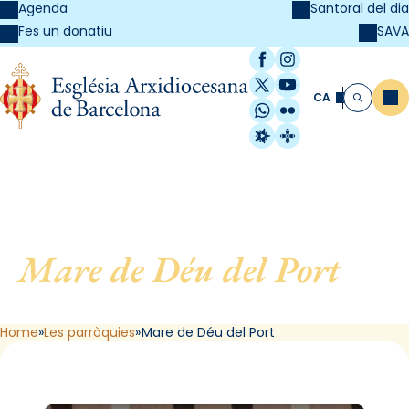
Agenda
Santoral del dia
SAVA
Fes un donatiu
Facebook
Instagram
X / Twitter
YouTube
CA
Me
Cerca
WhatsApp
Flickr
Radio Estel
Catalunya Cristi
Mare de Déu del Port
, de
Barcelona
Home
Les parròquies
Mare de Déu del Port