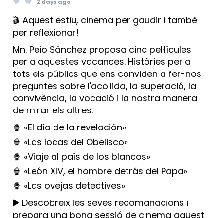
2 days ago
🎬 Aquest estiu, cinema per gaudir i també
per reflexionar!
Mn. Peio Sánchez proposa cinc pel·lícules
per a aquestes vacances. Històries per a
tots els públics que ens conviden a fer-nos
preguntes sobre l'acollida, la superació, la
convivència, la vocació i la nostra manera
de mirar els altres.
🍿 «El día de la revelación»
🍿 «Las locas del Obelisco»
🍿 «Viaje al país de los blancos»
🍿 «León XIV, el hombre detrás del Papa»
🍿 «Las ovejas detectives»
▶️ Descobreix les seves recomanacions i
prepara una bona sessió de cinema aquest