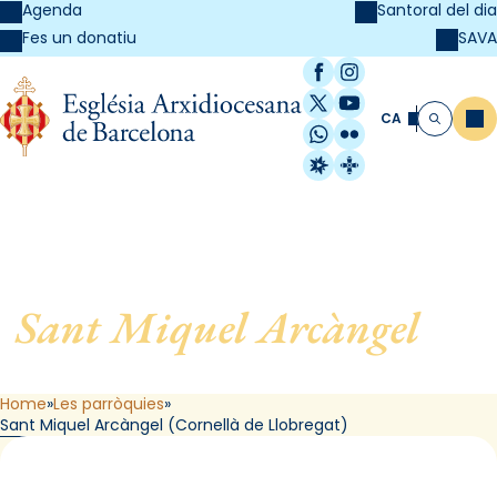
Agenda
Santoral del dia
SAVA
Fes un donatiu
Facebook
Instagram
X / Twitter
YouTube
CA
Me
Cerca
WhatsApp
Flickr
Radio Estel
Catalunya Cristi
Sant Miquel Arcàngel
, de
Cornellà de Llobregat
Home
Les parròquies
Sant Miquel Arcàngel (Cornellà de Llobregat)