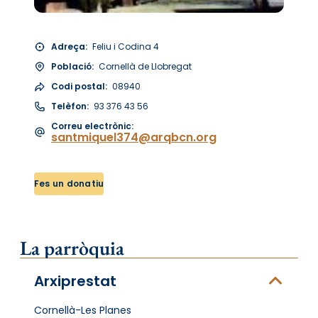
Adreça:
Feliu i Codina 4
Població:
Cornellà de Llobregat
Codi postal:
08940
Telèfon:
93 376 43 56
Correu electrònic:
santmiquel374@arqbcn.org
Fes un donatiu
La parròquia
Arxiprestat
Cornellà-Les Planes