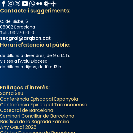
Facebook
Instagram
X / Twitter
YouTube
WhatsApp
Flickr
Radio Estel
Catalunya Cristiana
Contacte i suggeriments:
C. del Bisbe, 5
08002 Barcelona
Telf. 93 270 10 10
secgral@arqbcn.cat
Horari d'atenció al públic:
de dilluns a divendres, de 9 a 14 h.
Visites a l'Arxiu Diocesà:
de dilluns a dijous, de 10 a 13 h.
Enllaços d'interès:
Santa Seu
Conferència Episcopal Espanyola
Conferència Episcopal Tarraconense
Catedral de Barcelona
Seminari Conciliar de Barcelona
Basílica de la Sagrada Família
Any Gaudí 2026
Càritas Diocesana de Barcelona