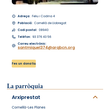
Adreça:
Feliu i Codina 4
Població:
Cornellà de Llobregat
Codi postal:
08940
Telèfon:
93 376 43 56
Correu electrònic:
santmiquel374@arqbcn.org
Fes un donatiu
La parròquia
Arxiprestat
Cornellà-Les Planes