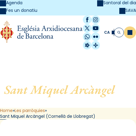
Agenda
Santoral del dia
SAVA
Fes un donatiu
Facebook
Instagram
X / Twitter
YouTube
CA
Me
Cerca
WhatsApp
Flickr
Radio Estel
Catalunya Cristi
Sant Miquel Arcàngel
, de
Cornellà de Llobregat
Home
Les parròquies
Sant Miquel Arcàngel (Cornellà de Llobregat)