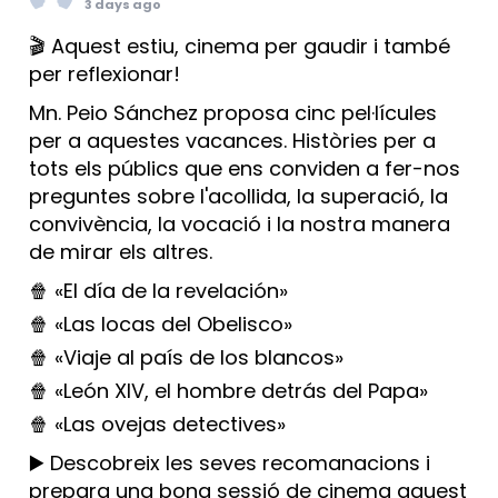
3 days ago
🎬 Aquest estiu, cinema per gaudir i també
per reflexionar!
Mn. Peio Sánchez proposa cinc pel·lícules
per a aquestes vacances. Històries per a
tots els públics que ens conviden a fer-nos
preguntes sobre l'acollida, la superació, la
convivència, la vocació i la nostra manera
de mirar els altres.
🍿 «El día de la revelación»
🍿 «Las locas del Obelisco»
🍿 «Viaje al país de los blancos»
🍿 «León XIV, el hombre detrás del Papa»
🍿 «Las ovejas detectives»
▶️ Descobreix les seves recomanacions i
prepara una bona sessió de cinema aquest