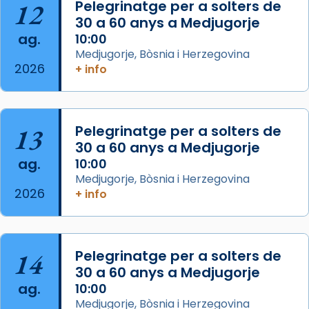
12
Pelegrinatge per a solters de
Arquebisbat de Barcelona
2 weeks ago
30 a 60 anys a Medjugorje
ag.
10:00
Memòria de les santes Juliana i
Medjugorje, Bòsnia i Herzegovina
Semproniana, verges i màrtirs.
2026
+ info
Acompanyant la història de sant Cugat, a
partir de l’Edat Mitjana sorgeix la tradició
que les santes Juliana (“relatiu a Júlia”) i
13
Pelegrinatge per a solters de
Semproniana (“relatiu a Semprònia =
30 a 60 anys a Medjugorje
eterna”) són deixebles seves. I l’any 1667, el
ag.
10:00
frare Joan Gaspar Roig, afirma en una obra
Medjugorje, Bòsnia i Herzegovina
que les santes són filles de l’antiga Iluro.
2026
+ info
Mataró en reivindicarà les relíquies fins que
les aconseguirà el 1772. L’ofici que es canta
a la “Missa de les Santes” (“Missa de
14
Pelegrinatge per a solters de
Glòria”) fou composta el 1848 per Mn.
30 a 60 anys a Medjugorje
Manuel Blanch, amb aire d’òpera
ag.
10:00
italianitzant; s’interpreta per privilegi
Medjugorje, Bòsnia i Herzegovina