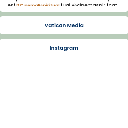
est
itual @cinemaspiritcat
#CinemaEspiritual
Imatge: Generada amb IA (OpenAI)
Video
Vatican Media
View on Facebook
·
Share
Instagram
Arquebisbat de Barcelona
1 week ago
La Carmina va patir depressió. Fa gairebé
dos mesos, a l'Estadi Lluís Companys, la
jove va fer arribar el seu testimoni al papa
Lleó XIV.
Recupera l'entrevista comp
Vatican
tican News 👇
News
www.vaticannews.va/es/iglesia/news/2026-
07/carmina-historia-depresion-papa-viaje-