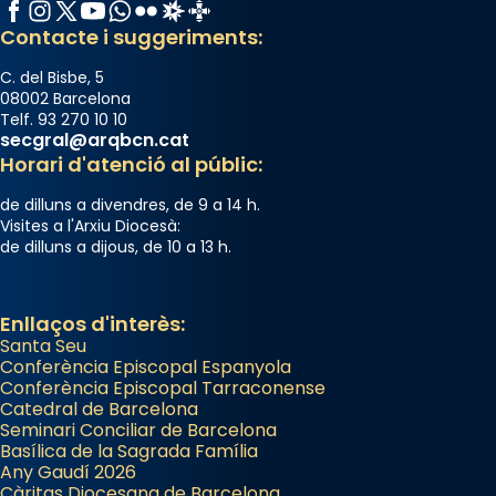
Facebook
Instagram
X / Twitter
YouTube
WhatsApp
Flickr
Radio Estel
Catalunya Cristiana
Contacte i suggeriments:
C. del Bisbe, 5
08002 Barcelona
Telf. 93 270 10 10
secgral@arqbcn.cat
Horari d'atenció al públic:
de dilluns a divendres, de 9 a 14 h.
Visites a l'Arxiu Diocesà:
de dilluns a dijous, de 10 a 13 h.
Enllaços d'interès:
Santa Seu
Conferència Episcopal Espanyola
Conferència Episcopal Tarraconense
Catedral de Barcelona
Seminari Conciliar de Barcelona
Basílica de la Sagrada Família
Any Gaudí 2026
Càritas Diocesana de Barcelona