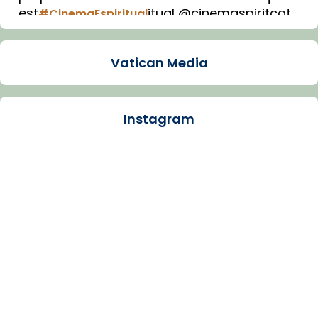
est
itual @cinemaspiritcat
#CinemaEspiritual
Imatge: Generada amb IA (OpenAI)
Video
Vatican Media
View on Facebook
·
Share
Instagram
Arquebisbat de Barcelona
1 week ago
La Carmina va patir depressió. Fa gairebé
dos mesos, a l'Estadi Lluís Companys, la
jove va fer arribar el seu testimoni al papa
Lleó XIV.
Recupera l'entrevista comp
Vatican
tican News 👇
News
www.vaticannews.va/es/iglesia/news/2026-
07/carmina-historia-depresion-papa-viaje-