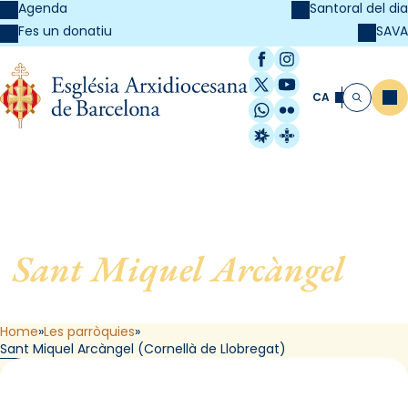
Agenda
Santoral del dia
SAVA
Fes un donatiu
Facebook
Instagram
X / Twitter
YouTube
CA
Me
Cerca
WhatsApp
Flickr
Radio Estel
Catalunya Cristi
Sant Miquel Arcàngel
, de
Cornellà de Llobregat
Home
Les parròquies
Sant Miquel Arcàngel (Cornellà de Llobregat)