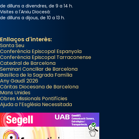
Arquebisbat de Barcelona
de dilluns a divendres, de 9 a 14 h.
2 weeks ago
Visites a l'Arxiu Diocesà:
de dilluns a dijous, de 10 a 13 h.
Memòria de les santes Juliana i
Semproniana, verges i màrtirs.
Acompanyant la història de sant Cugat, a
Enllaços d'interès:
Santa Seu
partir de l’Edat Mitjana sorgeix la tradició
Conferència Episcopal Espanyola
que les santes Juliana (“relatiu a Júlia”) i
Conferència Episcopal Tarraconense
Semproniana (“relatiu a Semprònia =
Catedral de Barcelona
eterna”) són deixebles seves. I l’any 1667, el
Seminari Conciliar de Barcelona
Basílica de la Sagrada Família
frare Joan Gaspar Roig, afirma en una obra
Any Gaudí 2026
que les santes són filles de l’antiga Iluro.
Càritas Diocesana de Barcelona
Mataró en reivindicarà les relíquies fins que
Mans Unides
Obres Missionals Pontifícies
les aconseguirà el 1772. L’ofici que es canta
Ajuda a l’Església Necessitada
a la “Missa de les Santes” (“Missa de
Glòria”) fou composta el 1848 per Mn.
Manuel Blanch, amb aire d’òpera
italianitzant; s’interpreta per privilegi