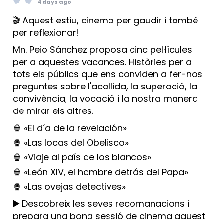
4 days ago
🎬 Aquest estiu, cinema per gaudir i també
per reflexionar!
Mn. Peio Sánchez proposa cinc pel·lícules
per a aquestes vacances. Històries per a
tots els públics que ens conviden a fer-nos
preguntes sobre l'acollida, la superació, la
convivència, la vocació i la nostra manera
de mirar els altres.
🍿 «El día de la revelación»
🍿 «Las locas del Obelisco»
🍿 «Viaje al país de los blancos»
🍿 «León XIV, el hombre detrás del Papa»
🍿 «Las ovejas detectives»
▶️ Descobreix les seves recomanacions i
prepara una bona sessió de cinema aquest