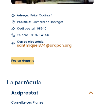
Adreça:
Feliu i Codina 4
Població:
Cornellà de Llobregat
Codi postal:
08940
Telèfon:
93 376 43 56
Correu electrònic:
santmiquel374@arqbcn.org
Fes un donatiu
La parròquia
Arxiprestat
Cornellà-Les Planes