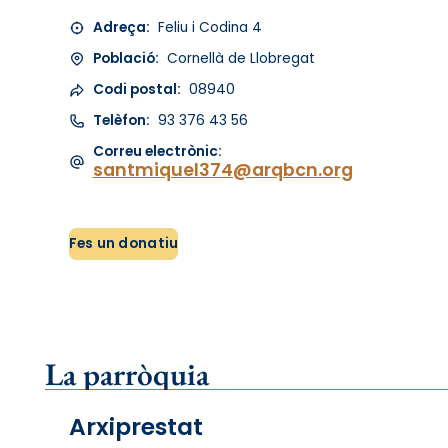
Adreça:
Feliu i Codina 4
Població:
Cornellà de Llobregat
Codi postal:
08940
Telèfon:
93 376 43 56
Correu electrònic:
santmiquel374@arqbcn.org
Fes un donatiu
La parròquia
Arxiprestat