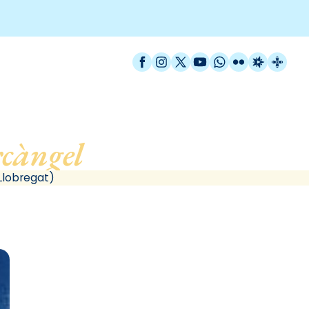
Facebook
Instagram
X / Twitter
YouTube
WhatsApp
Flickr
Radio Est
Catal
càngel
, de Cornellà de 
Llobregat)