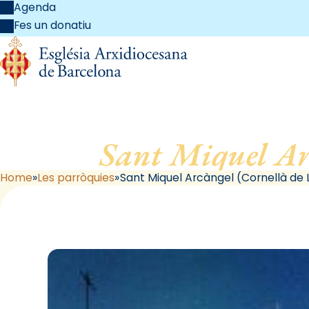
Agenda
Fes un donatiu
Sant Miquel Ar
Home
Les parròquies
Sant Miquel Arcàngel (Cornellà de 