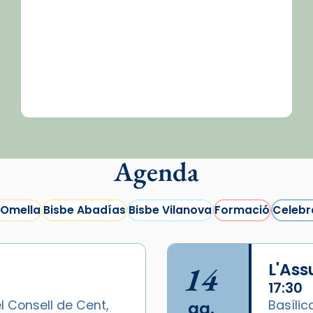
Agenda
 Omella
Bisbe Abadías
Bisbe Vilanova
Formació
Celebr
14
L'As
17:30
l Consell de Cent,
Basílic
ag.