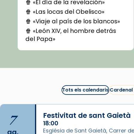
🍿 «El día de la revelación»
🍿 «Las locas del Obelisco»
🍿 «Viaje al país de los blancos»
🍿 «León XIV, el hombre detrás
del Papa»
🍿 «Las ovejas detectives»
▶️ Descobreix les seves
recomanacions i prepara una
bona sessió de cinema aquest
est
itual
#CinemaEspiritual
Tots els calendaris
Cardenal
@cinemaspiritcat
Imatge: Generada amb IA
(OpenAI)
7
Festivitat de sant Gaietà
Video
18:00
Església de Sant Gaietà, Carrer de
ag.
View on Facebook
·
Share