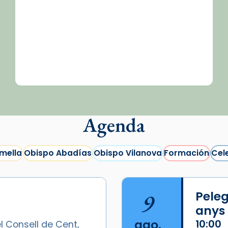
Agenda
mella
Obispo Abadías
Obispo Vilanova
Formación
Cel
9
Peleg
anys
ago.
10:00
l Consell de Cent,