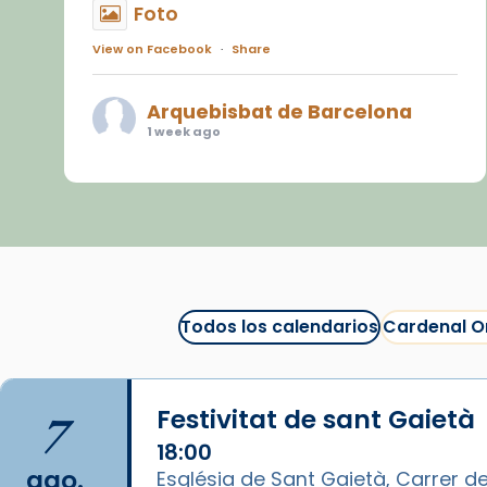
Foto
View on Facebook
·
Share
Arquebisbat de Barcelona
1 week ago
«Avui les santes Juliana i
Semproniana ens ajuden a alçar
la mirada»
Mons. Sergi Gordo, bisbe de
Tortosa, ha presidit aquest 27 de
juliol la missa de Les Santes de
Todos los calendarios
Cardenal O
Mataró.
🔗
tinyurl.com/cvu5jmbk
7
Festivitat de sant Gaietà
📸 J. Merino
18:00
Foto
ago.
Església de Sant Gaietà, Carrer de