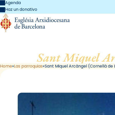
Agenda
Haz un donativo
Sant Miquel Ar
Home
Las parroquias
Sant Miquel Arcàngel (Cornellà de 