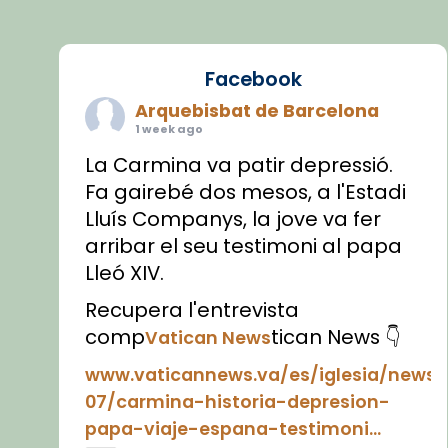
Facebook
Arquebisbat de Barcelona
1 week ago
La Carmina va patir depressió.
Fa gairebé dos mesos, a l'Estadi
Lluís Companys, la jove va fer
arribar el seu testimoni al papa
Lleó XIV.
Recupera l'entrevista
comp
tican News 👇
Vatican News
www.vaticannews.va/es/iglesia/news
07/carmina-historia-depresion-
papa-viaje-espana-testimoni...