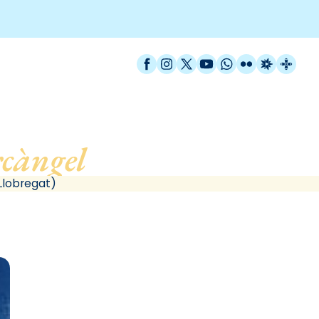
Facebook
Instagram
X / Twitter
YouTube
WhatsApp
Flickr
Radio Est
Catal
càngel
, de Cornellà de 
Llobregat)