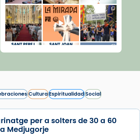
ebraciones
Cultura
Espiritualidad
Social
rinatge per a solters de 30 a 60
Síguenos en Instagram
 a Medjugorje
Cargar más...