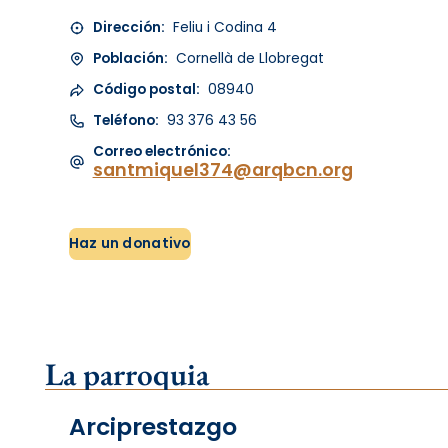
Dirección:
Feliu i Codina 4
Población:
Cornellà de Llobregat
Código postal:
08940
Teléfono:
93 376 43 56
Correo electrónico:
santmiquel374@arqbcn.org
Haz un donativo
La parroquia
Arciprestazgo