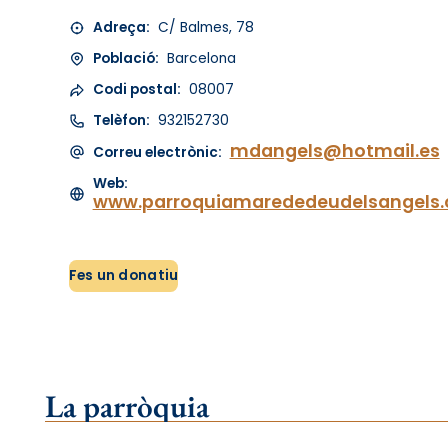
Adreça:
C/ Balmes, 78
Població:
Barcelona
Codi postal:
08007
Telèfon:
932152730
mdangels@hotmail.es
Correu electrònic:
Web:
www.parroquiamarededeudelsangels
Fes un donatiu
La parròquia