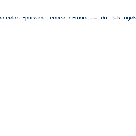
=barcelona-purssima_concepci-mare_de_du_dels_ngel