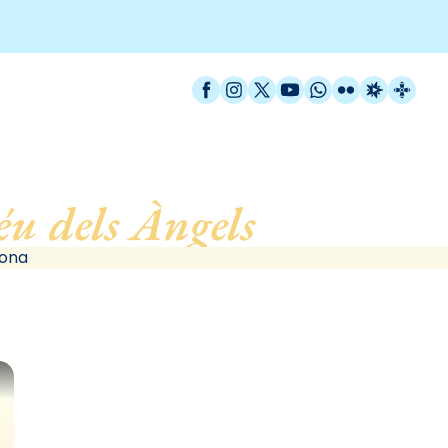
Facebook
Instagram
X / Twitter
YouTube
WhatsApp
Flickr
Radio Est
Catal
u dels Àngels
, de Barce
lona