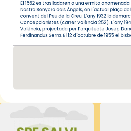
El 1562 es traslladaren a una ermita anomenada “Pe
Nostra Senyora dels Àngels, en l´actual plaça del
convent del Peu de la Creu. L´any 1932 la demarcac
Concepcionistes (carrer València 252). L´any 19
València, projectada per l´arquitecte Josep Dané
Ferdinandus Serra. El 12 d´octubre de 1955 el bisb