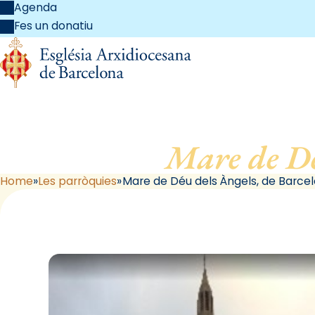
Agenda
Fes un donatiu
Mare de Dé
Home
Les parròquies
Mare de Déu dels Àngels, de Barce