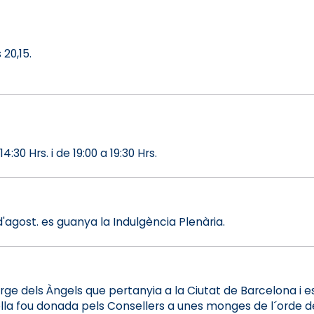
20,15.
:30 Hrs. i de 19:00 a 19:30 Hrs.
d'agost. es guanya la Indulgència Plenària.
erge dels Àngels que pertanyia a la Ciutat de Barcelona i 
pella fou donada pels Consellers a unes monges de l´orde