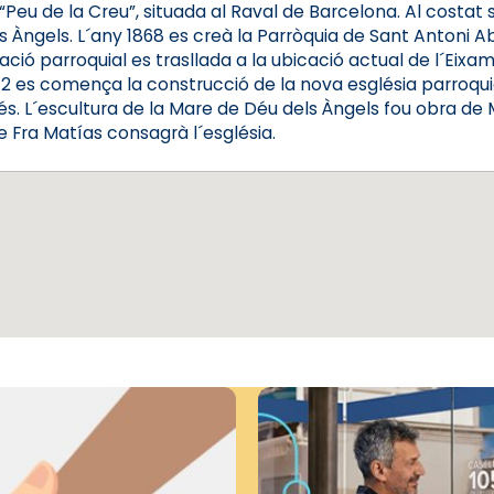
u de la Creu”, situada al Raval de Barcelona. Al costat s´h
s Àngels. L´any 1868 es creà la Parròquia de Sant Antoni Ab
ió parroquial es trasllada a la ubicació actual de l´Eixamp
42 es comença la construcció de la nova església parroqui
s. L´escultura de la Mare de Déu dels Àngels fou obra de 
e Fra Matías consagrà l´església.