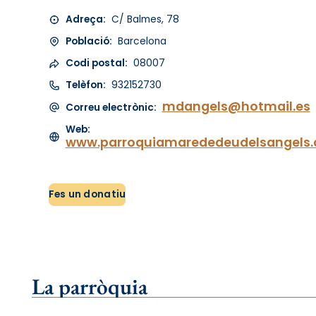
Adreça:
C/ Balmes, 78
Població:
Barcelona
Codi postal:
08007
Telèfon:
932152730
mdangels@hotmail.es
Correu electrònic:
Web:
www.parroquiamarededeudelsangels
Fes un donatiu
La parròquia