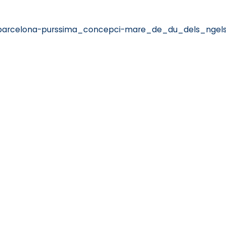
=barcelona-purssima_concepci-mare_de_du_dels_ngel