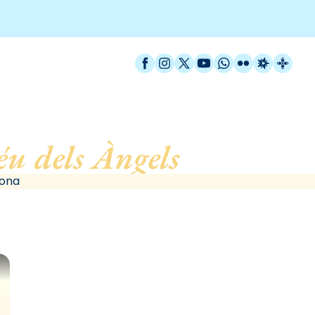
Facebook
Instagram
X / Twitter
YouTube
WhatsApp
Flickr
Radio Est
Catal
u dels Àngels
, de Barce
lona