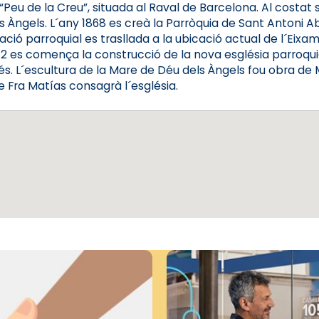
u de la Creu”, situada al Raval de Barcelona. Al costat s´h
s Àngels. L´any 1868 es creà la Parròquia de Sant Antoni Ab
ió parroquial es trasllada a la ubicació actual de l´Eixamp
42 es comença la construcció de la nova església parroqui
s. L´escultura de la Mare de Déu dels Àngels fou obra de 
e Fra Matías consagrà l´església.