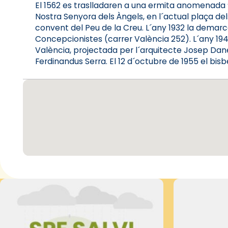
El 1562 es traslladaren a una ermita anomenada “Pe
Nostra Senyora dels Àngels, en l´actual plaça del
convent del Peu de la Creu. L´any 1932 la demarcac
Concepcionistes (carrer València 252). L´any 19
València, projectada per l´arquitecte Josep Dané
Ferdinandus Serra. El 12 d´octubre de 1955 el bisb