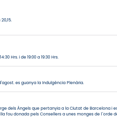
20,15.
:30 Hrs. i de 19:00 a 19:30 Hrs.
d'agost. es guanya la Indulgència Plenària.
erge dels Àngels que pertanyia a la Ciutat de Barcelona i 
pella fou donada pels Consellers a unes monges de l´orde