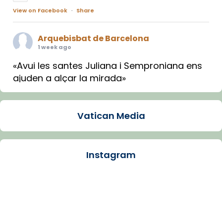
View on Facebook
·
Share
Arquebisbat de Barcelona
1 week ago
«Avui les santes Juliana i Semproniana ens
ajuden a alçar la mirada»
Mons. Sergi Gordo, bisbe de Tortosa, ha
presidit aquest 27 de juliol la missa de Les
Vatican Media
Santes de Mataró.
🔗
tinyurl.com/cvu5jmbk
📸 J. Merino
Instagram
Photo
View on Facebook
·
Share
Arquebisbat de Barcelona
is at Catedral