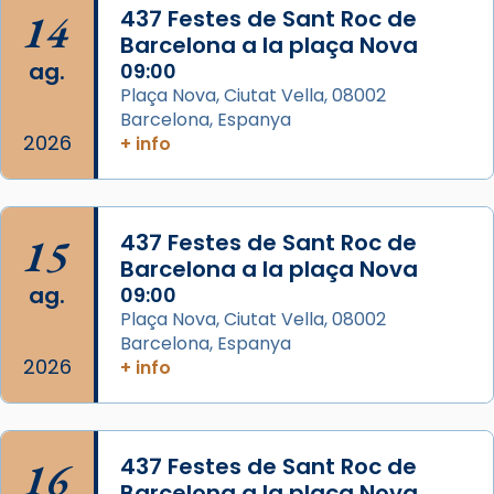
processó (recuperada el 1972) al voltant
14
437 Festes de Sant Roc de
del temple amb les relíquies de les santes.
Barcelona a la plaça Nova
Des de 1985 hi participa també un grup de
ag.
09:00
diablesses amb música i ball propis. Festa
Plaça Nova, Ciutat Vella, 08002
gran a Mataró.
Barcelona, Espanya
2026
+ info
«Si vols saber què és calor, ves per les
Santes a Mataró»🥵.
Photo
15
437 Festes de Sant Roc de
View on Facebook
·
Share
Barcelona a la plaça Nova
ag.
09:00
Arquebisbat de Barcelona
Plaça Nova, Ciutat Vella, 08002
2 weeks ago
Barcelona, Espanya
2026
+ info
Jaume, fill de Zebedeu, és juntament amb el
seu germà Joan i Pere un dels que
acompanyava més de prop Jesús.
16
437 Festes de Sant Roc de
Segons el llibre dels Fets (12,2) fou el primer
Barcelona a la plaça Nova