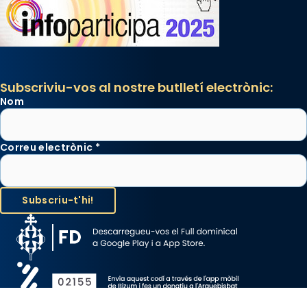
Subscriviu-vos al nostre butlletí electrònic:
Nom
Correu electrònic
*