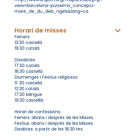
view=barcelona-purssima_concepci-
mare_de_du_dels_ngels&lang=ca
Horari de misses
Feiners:
13:30 castellà
19:30 català
Dissabtes:
17:30 català
18:30 castellà
Diumenges i Festius religiosos:
11: 30 castellà
12:30 català
17:30 bilingue
19:30 castelllà
Horari de confessións:
Feiners: abans i després de les Misses
Festius: abans i després de les Misses
Disabtes: a partir de les 18:30 Hrs.