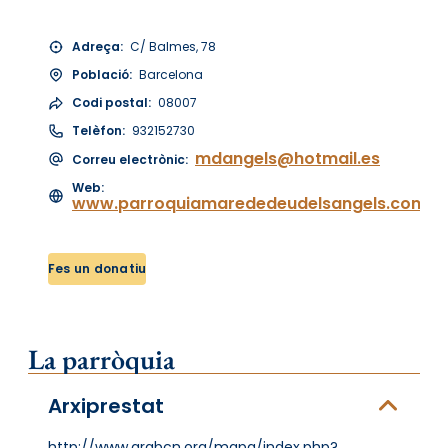
Adreça:
C/ Balmes, 78
Població:
Barcelona
Codi postal:
08007
Telèfon:
932152730
mdangels@hotmail.es
Correu electrònic:
Web:
www.parroquiamarededeudelsangels.com
Fes un donatiu
La parròquia
Arxiprestat
http://www.arqbcn.org/mapa/index.php?