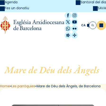
Agenda
Santoral del dia
SAVA
Fes un donatiu
Facebook
Instagram
X / Twitter
YouTube
CA
Me
Cerca
WhatsApp
Flickr
Radio Estel
Catalunya Cristi
Mare de Déu dels Àngels
,
de Barcelona
Home
Les parròquies
Mare de Déu dels Àngels, de Barcelona