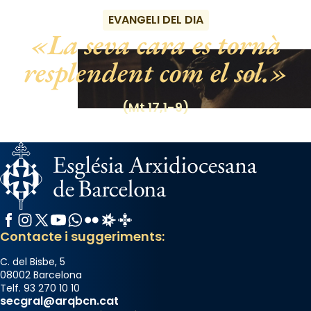
EVANGELI DEL DIA
La seva cara es tornà
resplendent com el sol.
(Mt 17,1-9)
Facebook
Instagram
X / Twitter
YouTube
WhatsApp
Flickr
Radio Estel
Catalunya Cristiana
Contacte i suggeriments:
C. del Bisbe, 5
08002 Barcelona
Telf. 93 270 10 10
secgral@arqbcn.cat