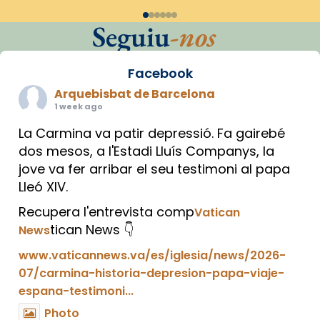
Seguiu
-nos
Facebook
Arquebisbat de Barcelona
1 week ago
La Carmina va patir depressió. Fa gairebé
dos mesos, a l'Estadi Lluís Companys, la
jove va fer arribar el seu testimoni al papa
Lleó XIV.
Recupera l'entrevista comp
Vatican
tican News 👇
News
www.vaticannews.va/es/iglesia/news/2026-
07/carmina-historia-depresion-papa-viaje-
espana-testimoni...
Photo