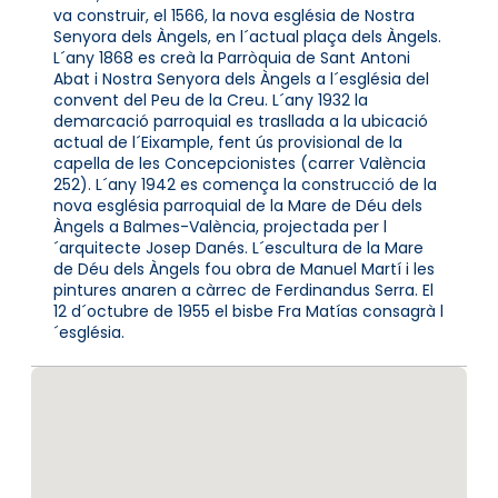
va construir, el 1566, la nova església de Nostra
Senyora dels Àngels, en l´actual plaça dels Àngels.
L´any 1868 es creà la Parròquia de Sant Antoni
Abat i Nostra Senyora dels Àngels a l´església del
convent del Peu de la Creu. L´any 1932 la
demarcació parroquial es trasllada a la ubicació
actual de l´Eixample, fent ús provisional de la
capella de les Concepcionistes (carrer València
252). L´any 1942 es comença la construcció de la
nova església parroquial de la Mare de Déu dels
Àngels a Balmes-València, projectada per l
´arquitecte Josep Danés. L´escultura de la Mare
de Déu dels Àngels fou obra de Manuel Martí i les
pintures anaren a càrrec de Ferdinandus Serra. El
12 d´octubre de 1955 el bisbe Fra Matías consagrà l
´església.