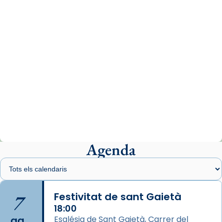
07/carmina-historia-depresion-papa-viaje-
espana-testimoni...
Photo
View on Facebook
·
Share
Arquebisbat de Barcelona
1 week ago
«Avui les santes Juliana i Semproniana ens
ajuden a alçar la mirada»
Mons. Sergi Gordo, bisbe de Tortosa, ha
presidit aquest 27 de juliol la missa de Les
Agenda
Santes de Mataró.
🔗
tinyurl.com/cvu5jmbk
📸 J. Merino
7
Festivitat de sant Gaietà
18:00
Photo
ag.
Església de Sant Gaietà, Carrer del