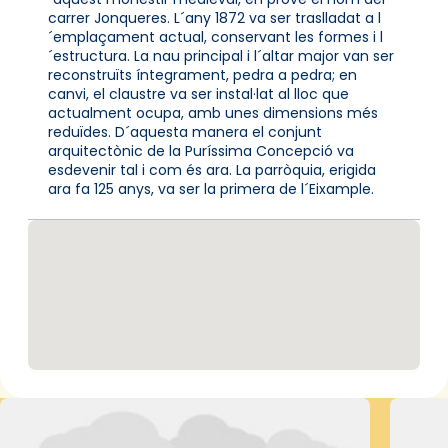
carrer Jonqueres. L´any 1872 va ser traslladat a l
´emplaçament actual, conservant les formes i l
´estructura. La nau principal i l´altar major van ser
reconstruïts íntegrament, pedra a pedra; en
canvi, el claustre va ser instal·lat al lloc que
actualment ocupa, amb unes dimensions més
reduïdes. D´aquesta manera el conjunt
arquitectònic de la Puríssima Concepció va
esdevenir tal i com és ara. La parròquia, erigida
ara fa 125 anys, va ser la primera de l´Eixample.