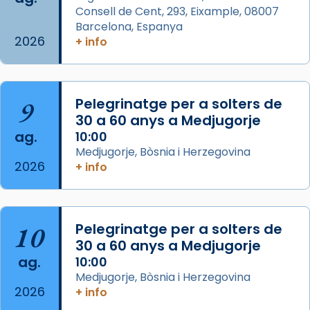
View on Facebook
·
Share
Consell de Cent, 293, Eixample, 08007
Barcelona, Espanya
2026
Arquebisbat de Barcelona
+ info
is at Catedral
de Barcelona.
1 week ago
Aquest dilluns, 27 de juliol, ha tingut lloc la
9
Pelegrinatge per a solters de
missa d’acció de gràcies en agraïment al
30 a 60 anys a Medjugorje
comitè organitzador de la visita apostòlica
ag.
10:00
del Sant Pare Lleó XIV a Barcelona, i als
Medjugorje, Bòsnia i Herzegovina
col·laboradors, a la Catedral de Barcelona.
2026
+ info
L’arquebisbe de Barcelona, el cardenal Joan
Josep Omella, ha presidit la missa i l’ha
concelebrat el bisbe auxiliar de Barcelona,
10
Pelegrinatge per a solters de
Mons. David Abadías.
30 a 60 anys a Medjugorje
📸 Dr. G. Simón
ag.
10:00
Medjugorje, Bòsnia i Herzegovina
Photo
2026
+ info
View on Facebook
·
Share