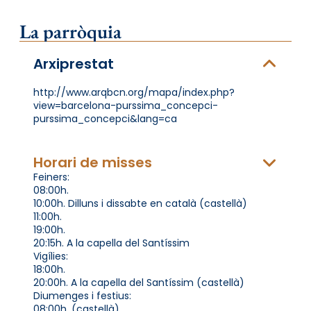
La parròquia
Arxiprestat
http://www.arqbcn.org/mapa/index.php?
view=barcelona-purssima_concepci-
purssima_concepci&lang=ca
Horari de misses
Feiners:
08:00h.
10:00h. Dilluns i dissabte en català (castellà)
11:00h.
19:00h.
20:15h. A la capella del Santíssim
Vigílies:
18:00h.
20:00h. A la capella del Santíssim (castellà)
Diumenges i festius:
08:00h. (castellà)