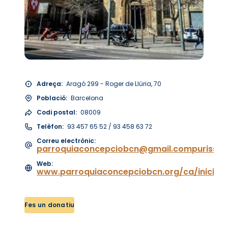
Adreça:
Aragó 299 - Roger de Llúria, 70
Població:
Barcelona
Codi postal:
08009
Telèfon:
93 457 65 52 / 93 458 63 72
Correu electrònic:
parroquiaconcepciobcn@gmail.compurissim
Web:
www.parroquiaconcepciobcn.org/ca/inici
Fes un donatiu