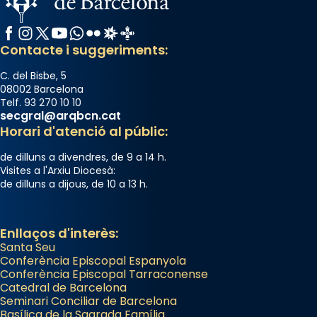
Facebook
Instagram
X / Twitter
YouTube
WhatsApp
Flickr
Radio Estel
Catalunya Cristiana
Contacte i suggeriments:
C. del Bisbe, 5
08002 Barcelona
Telf. 93 270 10 10
secgral@arqbcn.cat
Horari d'atenció al públic:
de dilluns a divendres, de 9 a 14 h.
Visites a l'Arxiu Diocesà:
de dilluns a dijous, de 10 a 13 h.
Enllaços d'interès:
Santa Seu
Conferència Episcopal Espanyola
Conferència Episcopal Tarraconense
Catedral de Barcelona
Seminari Conciliar de Barcelona
Basílica de la Sagrada Família