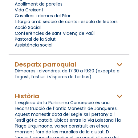
Acolliment de parelles
Vida Creixent
Cavallers i dames del Pilar
Litúrgia amb secció de cants i escola de lectors
Acció Social
Conferències de sant Vicenç de Paül
Pastoral de la Salut
Assistència social
Despatx parroquial
Dimecres i divendres, de 17:30 a 19:30 (excepte a
l'agost, festius i vísperes de festius)
Història
L´església de la Puríssima Concepció és una
reconstrucció de l´antic Monestir de Jonqueres.
Aquest monestir data del segle XII i pertany a l
´estil gòtic català. Ubicat entre la Via Laietana i la
Plaça Urquinaona, va ser construït en el seu
moment fora de les muralles de la ciutat. D
´aquest monestir medieval, en prové el nom del