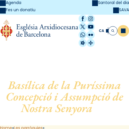
Agenda
Santoral del dia
SAVA
Fes un donatiu
Facebook
Instagram
X / Twitter
YouTube
CA
Me
Cerca
WhatsApp
Flickr
Radio Estel
Catalunya Cristi
Basílica de la Puríssima
Concepció i Assumpció de
Nostra Senyora
, de
Barcelona
Home
Les parròquies