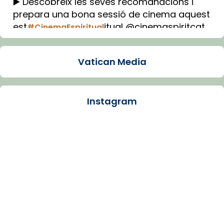
▶️ Descobreix les seves recomanacions i
prepara una bona sessió de cinema aquest
est
itual @cinemaspiritcat
#CinemaEspiritual
Imatge: Generada amb IA (OpenAI)
Video
Vatican Media
View on Facebook
·
Share
Instagram
Arquebisbat de Barcelona
1 week ago
La Carmina va patir depressió. Fa gairebé
dos mesos, a l'Estadi Lluís Companys, la
jove va fer arribar el seu testimoni al papa
Lleó XIV.
Recupera l'entrevista comp
Vatican
tican News 👇
News
www.vaticannews.va/es/iglesia/news/2026-