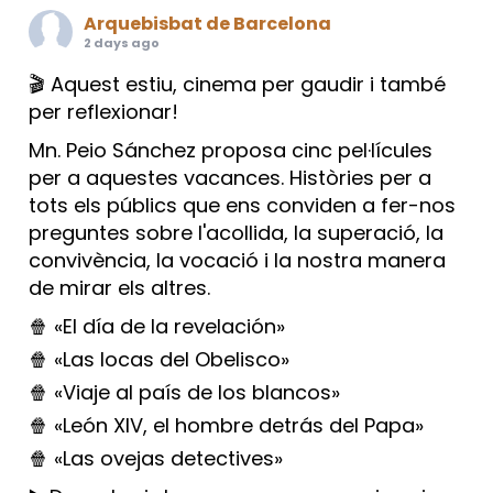
Arquebisbat de Barcelona
2 days ago
🎬 Aquest estiu, cinema per gaudir i també
per reflexionar!
Mn. Peio Sánchez proposa cinc pel·lícules
per a aquestes vacances. Històries per a
tots els públics que ens conviden a fer-nos
preguntes sobre l'acollida, la superació, la
convivència, la vocació i la nostra manera
de mirar els altres.
🍿 «El día de la revelación»
🍿 «Las locas del Obelisco»
🍿 «Viaje al país de los blancos»
🍿 «León XIV, el hombre detrás del Papa»
🍿 «Las ovejas detectives»