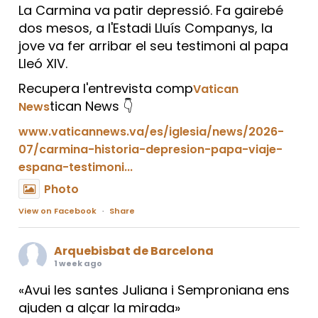
La Carmina va patir depressió. Fa gairebé
dos mesos, a l'Estadi Lluís Companys, la
jove va fer arribar el seu testimoni al papa
Lleó XIV.
Recupera l'entrevista comp
Vatican
tican News 👇
News
www.vaticannews.va/es/iglesia/news/2026-
07/carmina-historia-depresion-papa-viaje-
espana-testimoni...
Photo
View on Facebook
·
Share
Arquebisbat de Barcelona
1 week ago
«Avui les santes Juliana i Semproniana ens
ajuden a alçar la mirada»