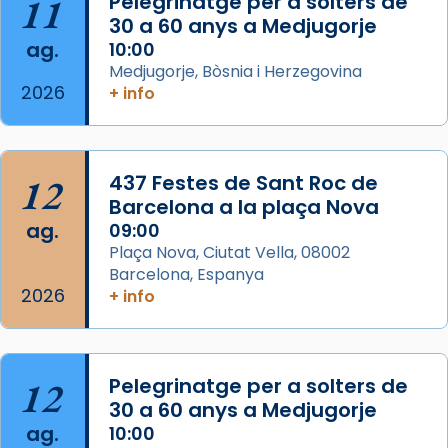
11
Pelegrinatge per a solters de
30 a 60 anys a Medjugorje
Photo
ag.
10:00
View on Facebook
·
Share
Medjugorje, Bòsnia i Herzegovina
2026
+ info
Arquebisbat de Barcelona
2 weeks ago
Jaume, fill de Zebedeu, és juntament amb el
12
437 Festes de Sant Roc de
seu germà Joan i Pere un dels que
Barcelona a la plaça Nova
acompanyava més de prop Jesús.
ag.
09:00
Plaça Nova, Ciutat Vella, 08002
Segons el llibre dels Fets (12,2) fou el primer
Barcelona, Espanya
apòstol màrtir, decapitat a Jerusalem per
2026
+ info
Herodes Agripa (vers l'any 44).
Patró de Galícia, després de les invasions
musulmanes fou venerat com a patró dels
12
Pelegrinatge per a solters de
Regnes castellans i més tard de tota
30 a 60 anys a Medjugorje
Espanya.
ag.
10:00