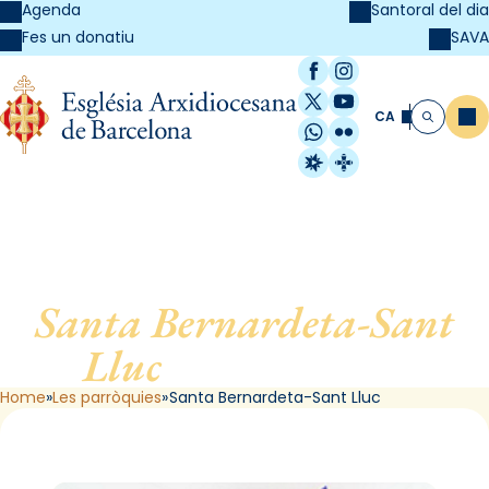
Agenda
Santoral del dia
SAVA
Fes un donatiu
Facebook
Instagram
X / Twitter
YouTube
CA
Me
Cerca
WhatsApp
Flickr
Radio Estel
Catalunya Cristi
Santa Bernardeta-Sant
Lluc
, de Barcelona
Home
Les parròquies
Santa Bernardeta-Sant Lluc