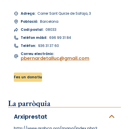
Adreça:
Carrer Sant Quirze de Safaja, 3
Població:
Barcelona
Codi postal:
08033
Telèfon mòbil:
696 99 31 84
Telèfon:
936 31 37 60
Correu electrònic:
pbernardetalluc@gmail.com
Fes un donatiu
La parròquia
Arxiprestat
http://www.arqbcn.org/mapa/index.php?