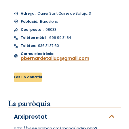
Adreça:
Carrer Sant Quirze de Safaja, 3
Població:
Barcelona
Codi postal:
08033
Telèfon mòbil:
696 99 31 84
Telèfon:
936 31 37 60
Correu electrònic:
pbernardetalluc@gmail.com
Fes un donatiu
La parròquia
Arxiprestat
http://www.arqbcn.org/mapa/index.php?