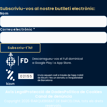
processó (recuperada el 1972) al voltant
Subscriviu-vos al nostre butlletí electrònic:
del temple amb les relíquies de les santes.
Nom
Des de 1985 hi participa també un grup de
diablesses amb música i ball propis. Festa
gran a Mataró.
Correu electrònic
*
«Si vols saber què és calor, ves per les
Santes a Mataró»🥵.
Photo
View on Facebook
·
Share
Avís Legal
Protecció de Dades
Política de Cookies
Canal de denúncia
Copyright 2026 ©ARQUEBISBAT DE BARCELONA, tots els drets
reservats.