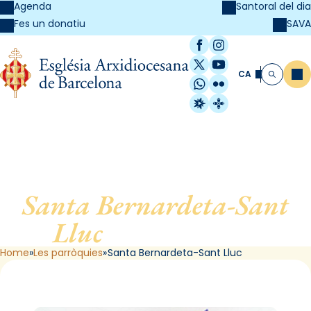
Agenda
Santoral del dia
SAVA
Fes un donatiu
Facebook
Instagram
X / Twitter
YouTube
CA
Me
Cerca
WhatsApp
Flickr
Radio Estel
Catalunya Cristi
Santa Bernardeta-Sant
Lluc
, de Barcelona
Home
Les parròquies
Santa Bernardeta-Sant Lluc