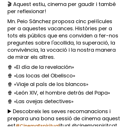
🎬 Aquest estiu, cinema per gaudir i també
per reflexionar!
Mn. Peio Sánchez proposa cinc pel·lícules
per a aquestes vacances. Històries per a
tots els públics que ens conviden a fer-nos
preguntes sobre l'acollida, la superació, la
convivència, la vocació i la nostra manera
de mirar els altres.
🍿 «El día de la revelación»
🍿 «Las locas del Obelisco»
🍿 «Viaje al país de los blancos»
🍿 «León XIV, el hombre detrás del Papa»
🍿 «Las ovejas detectives»
▶️ Descobreix les seves recomanacions i
prepara una bona sessió de cinema aquest
est
itual @cinemaspiritcat
#CinemaEspiritual