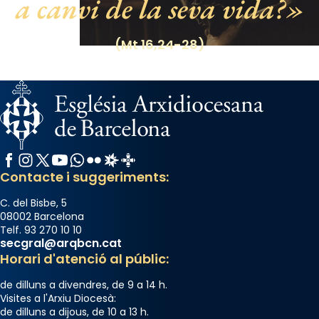
a canvi de la seva vida?
de Barcelona.
2 weeks ago
(Mt 16,24-28)
Aquest dilluns, 27 de juliol, ha tingut lloc la
missa d’acció de gràcies en agraïment al
comitè organitzador de la visita apostòlica
del Sant Pare Lleó XIV a Barcelona, i als
col·laboradors, a la Catedral de Barcelona.
L’arquebisbe de Barcelona, el cardenal Joan
Facebook
Instagram
X / Twitter
YouTube
WhatsApp
Flickr
Radio Estel
Catalunya Cristiana
Josep Omella, ha presidit la missa i l’ha
Contacte i suggeriments:
concelebrat el bisbe auxiliar de Barcelona,
Mons. David Abadías.
C. del Bisbe, 5
08002 Barcelona
📸 Dr. G. Simón
Telf. 93 270 10 10
secgral@arqbcn.cat
Photo
Horari d'atenció al públic:
View on Facebook
·
Share
de dilluns a divendres, de 9 a 14 h.
Visites a l'Arxiu Diocesà:
Arquebisbat de Barcelona
de dilluns a dijous, de 10 a 13 h.
2 weeks ago