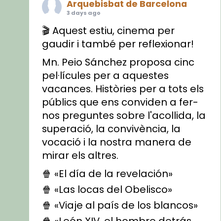
Arquebisbat de Barcelona
3 days ago
🎬 Aquest estiu, cinema per
gaudir i també per reflexionar!
Mn. Peio Sánchez proposa cinc
pel·lícules per a aquestes
vacances. Històries per a tots els
públics que ens conviden a fer-
nos preguntes sobre l'acollida, la
superació, la convivència, la
vocació i la nostra manera de
mirar els altres.
🍿 «El día de la revelación»
🍿 «Las locas del Obelisco»
🍿 «Viaje al país de los blancos»