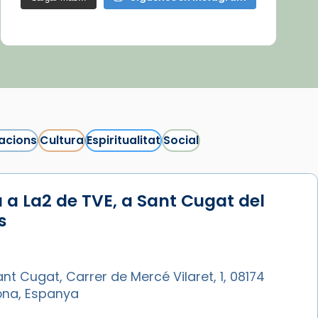
acions
Cultura
Espiritualitat
Social
 a La2 de TVE, a Sant Cugat del
s
nt Cugat, Carrer de Mercé Vilaret, 1, 08174
ona, Espanya