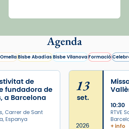
Agenda
 Omella
Bisbe Abadías
Bisbe Vilanova
Formació
Celebr
tivitat de
13
Missa
e fundadora de
Vallè
, a Barcelona
set.
10:30
s, Carrer de Sant
RTVE Sa
na, Espanya
Barcel
2026
+ info