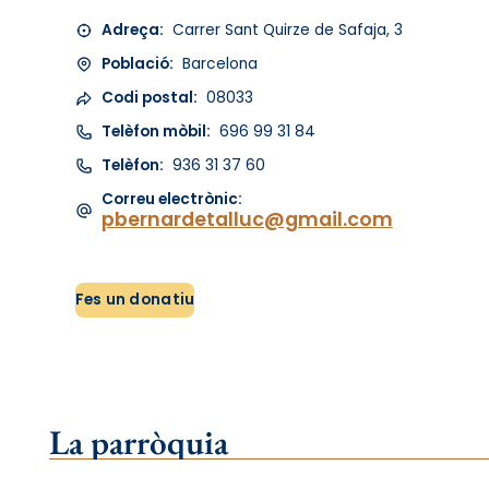
Adreça:
Carrer Sant Quirze de Safaja, 3
Població:
Barcelona
Codi postal:
08033
Telèfon mòbil:
696 99 31 84
Telèfon:
936 31 37 60
Correu electrònic:
pbernardetalluc@gmail.com
Fes un donatiu
La parròquia