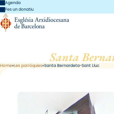
Agenda
Fes un donatiu
Santa Bernar
Home
Les parròquies
Santa Bernardeta-Sant Lluc