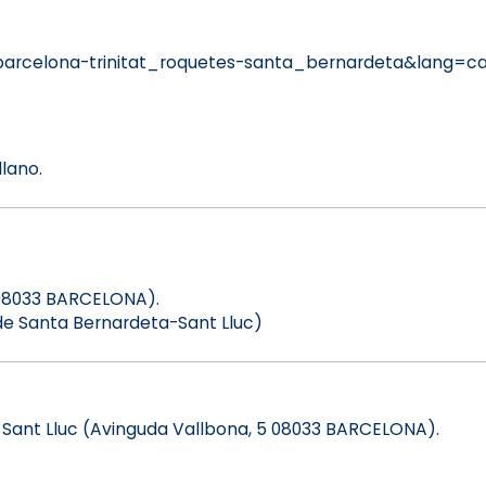
arcelona-trinitat_roquetes-santa_bernardeta&lang=c
lano.
5 08033 BARCELONA).
 de Santa Bernardeta-Sant Lluc)
de Sant Lluc (Avinguda Vallbona, 5 08033 BARCELONA).