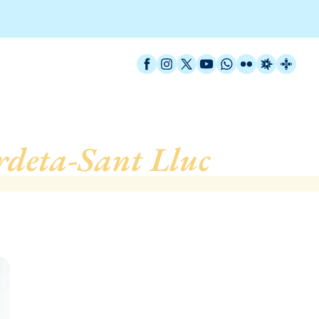
Facebook
Instagram
X / Twitter
YouTube
WhatsApp
Flickr
Radio Est
Catal
deta-Sant Lluc
, de Bar