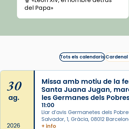
🍿 «León XIV, el hombre detrás
del Papa»
🍿 «Las ovejas detectives»
▶️ Descobreix les seves
recomanacions i prepara una
bona sessió de cinema aquest
est
itual
#CinemaEspiritual
Tots els calendaris
Cardenal
@cinemaspiritcat
Imatge: Generada amb IA
(OpenAI)
30
Missa amb motiu de la fes
Video
Santa Juana Jugan, mar
ag.
les Germanes dels Pobres
View on Facebook
·
Share
11:00
Llar d’avis Germanetes dels Pobre
Arquebisbat de Barcelona
Salvador, 1, Gràcia, 08012 Barcelo
1 week ago
2026
+ info
La Carmina va patir depressió.