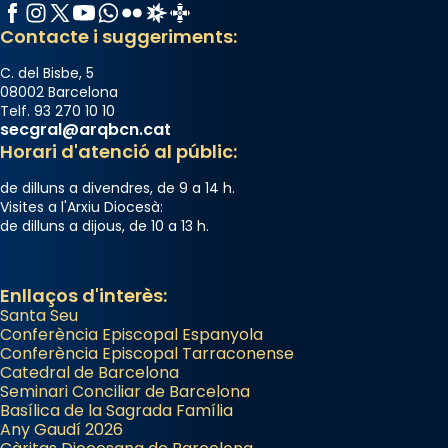
Facebook
Instagram
X / Twitter
YouTube
WhatsApp
Flickr
Radio Estel
Catalunya Cristiana
Contacte i suggeriments:
C. del Bisbe, 5
08002 Barcelona
Telf. 93 270 10 10
secgral@arqbcn.cat
Horari d'atenció al públic:
de dilluns a divendres, de 9 a 14 h.
Visites a l'Arxiu Diocesà:
de dilluns a dijous, de 10 a 13 h.
Enllaços d'interès:
Santa Seu
Conferència Episcopal Espanyola
Conferència Episcopal Tarraconense
Catedral de Barcelona
Seminari Conciliar de Barcelona
Basílica de la Sagrada Família
Any Gaudí 2026