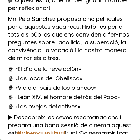
🎬 Aquest estiu, cinema per gaudir i també
per reflexionar!
Mn. Peio Sánchez proposa cinc pel·lícules
per a aquestes vacances. Històries per a
tots els públics que ens conviden a fer-nos
preguntes sobre l'acollida, la superació, la
convivència, la vocació i la nostra manera
de mirar els altres.
🍿 «El día de la revelación»
🍿 «Las locas del Obelisco»
🍿 «Viaje al país de los blancos»
🍿 «León XIV, el hombre detrás del Papa»
🍿 «Las ovejas detectives»
▶️ Descobreix les seves recomanacions i
prepara una bona sessió de cinema aquest
est
itual @cinemaspiritcat
#CinemaEspiritual