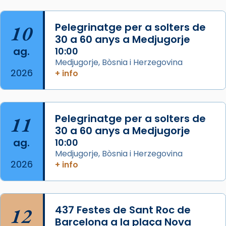
de Barcelona.
2 weeks ago
Aquest dilluns, 27 de juliol, ha tingut lloc la
10
Pelegrinatge per a solters de
missa d’acció de gràcies en agraïment al
30 a 60 anys a Medjugorje
ag.
comitè organitzador de la visita apostòlica
10:00
Medjugorje, Bòsnia i Herzegovina
del Sant Pare Lleó XIV a Barcelona, i als
2026
+ info
col·laboradors, a la Catedral de Barcelona.
L’arquebisbe de Barcelona, el cardenal Joan
Josep Omella, ha presidit la missa i l’ha
11
Pelegrinatge per a solters de
concelebrat el bisbe auxiliar de Barcelona,
30 a 60 anys a Medjugorje
Mons. David Abadías.
ag.
10:00
📸 Dr. G. Simón
Medjugorje, Bòsnia i Herzegovina
2026
+ info
Photo
View on Facebook
·
Share
12
437 Festes de Sant Roc de
Arquebisbat de Barcelona
2 weeks ago
Barcelona a la plaça Nova