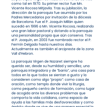
como tal en 1970. Su primer rector fue Mn.
Vicente Rocosa Mitjavila. Tras su jubilación, la
dirección de la parroquia fue asumida por los
Padres Mercedarios por invitación de la diócesis
de Barcelona. Fue el P. Joaquín Millán quien
sucedió en 1996 a Mn. Vicente Rocosa, realizando
una gran labor pastoral y dotando a la parroquia
una personalidad propia que aún conserva. Tras
el P. Joaquín, en 2003 fue nombrado rector el P.
Fermín Delgado hasta nuestros días.
Actualmente es también el arcipreste de la zona
Vall d’Hebron.
La parroquia Virgen de Nazaret siempre ha
querido ser, desde su humildad y sencillez, una
parroquia integradora y de “barrio”, una casa para
todos en la que todos se sientan a gusto y la
consideren como algo “propio”: como casa de
oración, como templo donde vivir la liturgia,
como pequeño centro de formación, como lugar
de acogida ante los diversos problemas que
comporta la vida cotidiana, como espacio de
ayuda a las familias más desfavorecidas y como
ámbito donde se vive de una manera especial la