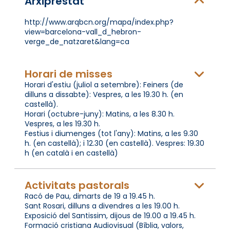
Arxiprestat
http://www.arqbcn.org/mapa/index.php?
view=barcelona-vall_d_hebron-
verge_de_natzaret&lang=ca
Horari de misses
Horari d'estiu (juliol a setembre): Feiners (de
dilluns a dissabte): Vespres, a les 19.30 h. (en
castellà).
Horari (octubre-juny): Matins, a les 8.30 h.
Vespres, a les 19.30 h.
Festius i diumenges (tot l'any): Matins, a les 9.30
h. (en castellà); i 12.30 (en castellà). Vespres: 19.30
h (en català i en castellà)
Activitats pastorals
Racó de Pau, dimarts de 19 a 19.45 h.
Sant Rosari, dilluns a divendres a les 19.00 h.
Exposició del Santissim, dijous de 19.00 a 19.45 h.
Formació cristiana Audiovisual (Bíblia, valors,