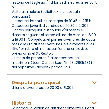
història de l'Església...), dilluns i dimecres a les 20.15
h.
Visita als malalts (soliciteu-la al despatx
parroquial).
Catequesi infantil, diumenges de 10.45 a 12.15 h.
Catequesi juvenil, divendres de 20.30 a 21.30 h.
Cáritas parroquial: distribució d'aliments el
dimarts següent al tercer dilluns de mes, de 16.00
a 18.00 h. Congelats, el primer divendres de cada
mes a les 12; fruites i verdures, els dimecres a les
16h. Per rebre aliments, cal fer una entrevista
prèvia amb el Sr. Rector.
Cursets de preparació al sagrament del
matrimoni (Joan Carles i Susi. Tlf: 934280543) i
del baptisme (despatx parroquial).
Despatx parroquial
dilluns a divendres, de 20.00 a 21.00 h.
Història
La parroquia Virgen de Nazaret comenzó su vida