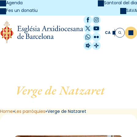
Agenda
Santoral del dia
SAVA
Fes un donatiu
Facebook
Instagram
X / Twitter
YouTube
CA
Me
Cerca
WhatsApp
Flickr
Radio Estel
Catalunya Cristi
Verge de Natzaret
, de
Barcelona
Home
Les parròquies
Verge de Natzaret