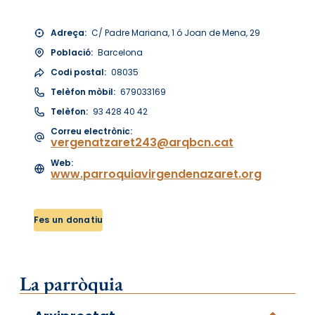
Adreça:
C/ Padre Mariana, 1 ó Joan de Mena, 29
Població:
Barcelona
Codi postal:
08035
Telèfon mòbil:
679033169
Telèfon:
93 428 40 42
Correu electrònic:
vergenatzaret243@arqbcn.cat
Web:
www.parroquiavirgendenazaret.org
Fes un donatiu
La parròquia