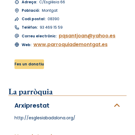
Adreça:
C/Església 66
Població:
Montgat
Codi postal:
08390
Telèfon:
93 469 15 59
pqsantjoan@yahoo.es
Correu electrònic:
www.parroquiademontgat.es
Web:
Fes un donatiu
La parròquia
Arxiprestat
http://esglesiabadalona.org/