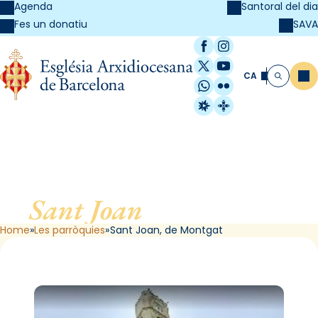
Agenda
Santoral del dia
SAVA
Fes un donatiu
Facebook
Instagram
X / Twitter
YouTube
CA
Me
Cerca
WhatsApp
Flickr
Radio Estel
Catalunya Cristi
Sant Joan
, de Montgat
Home
Les parròquies
Sant Joan, de Montgat