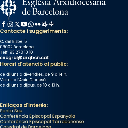
Facebook
Instagram
X / Twitter
YouTube
WhatsApp
Flickr
Radio Estel
Catalunya Cristiana
Contacte i suggeriments:
C. del Bisbe, 5
08002 Barcelona
Telf. 93 270 10 10
secgral@arqbcn.cat
Horari d'atenció al públic:
de dilluns a divendres, de 9 a 14 h.
Visites a l'Arxiu Diocesà:
de dilluns a dijous, de 10 a 13 h.
Enllaços d'interès:
Santa Seu
Conferència Episcopal Espanyola
Conferència Episcopal Tarraconense
Catedral de Barcelona