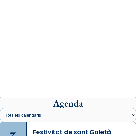
www.vaticannews.va/es/iglesia/news/2026-
07/carmina-historia-depresion-papa-viaje-
espana-testimoni...
Photo
View on Facebook
·
Share
Arquebisbat de Barcelona
1 week ago
«Avui les santes Juliana i Semproniana ens
ajuden a alçar la mirada»
Mons. Sergi Gordo, bisbe de Tortosa, ha
presidit aquest 27 de juliol la missa de Les
Agenda
Santes de Mataró.
🔗
tinyurl.com/cvu5jmbk
📸 J. Merino
7
Festivitat de sant Gaietà