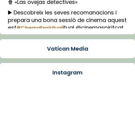
🍿 «Las ovejas detectives»
▶️ Descobreix les seves recomanacions i
prepara una bona sessió de cinema aquest
est
itual @cinemaspiritcat
#CinemaEspiritual
Imatge: Generada amb IA (OpenAI)
Video
Vatican Media
View on Facebook
·
Share
Instagram
Arquebisbat de Barcelona
1 week ago
La Carmina va patir depressió. Fa gairebé
dos mesos, a l'Estadi Lluís Companys, la
jove va fer arribar el seu testimoni al papa
Lleó XIV.
Recupera l'entrevista comp
Vatican
tican News 👇
News