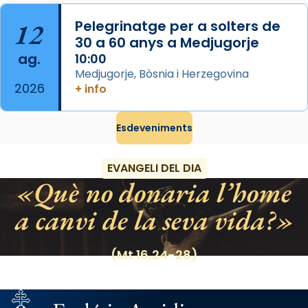
Manuel Blanch, amb aire d’òpera
12
Pelegrinatge per a solters de
italianitzant; s’interpreta per privilegi
30 a 60 anys a Medjugorje
pontifici, amb orquestra i cor, i té una
ag.
10:00
duració aproximada de tres hores. Després,
Medjugorje, Bòsnia i Herzegovina
processó (recuperada el 1972) al voltant
2026
+ info
del temple amb les relíquies de les santes.
Des de 1985 hi participa també un grup de
Esdeveniments
diablesses amb música i ball propis. Festa
gran a Mataró.
EVANGELI DEL DIA
«Si vols saber què és calor, ves per les
Què no donaria l’home
Santes a Mataró»🥵.
a canvi de la seva vida?
Photo
View on Facebook
·
Share
(Mt 16,24-28)