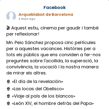
Facebook
Arquebisbat de Barcelona
2 days ago
🎬 Aquest estiu, cinema per gaudir i també
per reflexionar!
Mn. Peio Sánchez proposa cinc pel·lícules
per a aquestes vacances. Històries per a
tots els públics que ens conviden a fer-nos
preguntes sobre l'acollida, la superació, la
convivència, la vocació i la nostra manera
de mirar els altres.
🍿 «El día de la revelación»
🍿 «Las locas del Obelisco»
🍿 «Viaje al país de los blancos»
🍿 «León XIV, el hombre detrás del Papa»