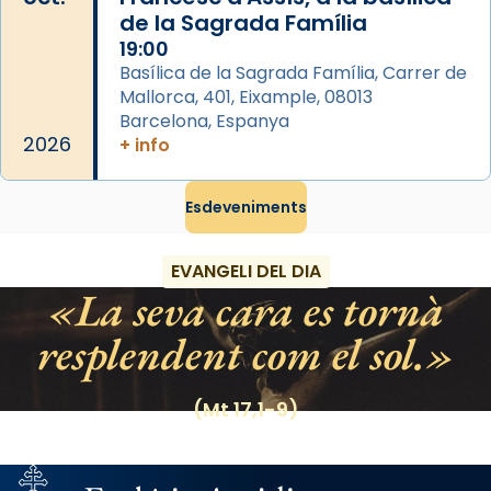
musulmanes fou venerat com a patró dels
de la Sagrada Família
Regnes castellans i més tard de tota
19:00
Basílica de la Sagrada Família, Carrer de
Espanya.
Mallorca, 401, Eixample, 08013
El seu sepulcre a Compostela fou un gran
Barcelona, Espanya
centre de peregrinacions medievals de tot
2026
+ info
el món cristià, després de Roma i terra
Santa.
Esdeveniments
«A Raïms de Sant Jaume, raïms aigualits;
raïms de setembre te'n llepes els dits»,
EVANGELI DEL DIA
segons una dita popular.
La seva cara es tornà
Photo
resplendent com el sol.
View on Facebook
·
Share
(Mt 17,1-9)