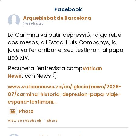
Facebook
Arquebisbat de Barcelona
1 week ago
La Carmina va patir depressió. Fa gairebé
dos mesos, a l'Estadi Lluís Companys, la
jove va fer arribar el seu testimoni al papa
Lleó XIV.
Recupera l'entrevista comp
Vatican
tican News 👇
News
www.vaticannews.va/es/iglesia/news/2026-
07/carmina-historia-depresion-papa-viaje-
espana-testimoni...
Photo
View on Facebook
·
Share