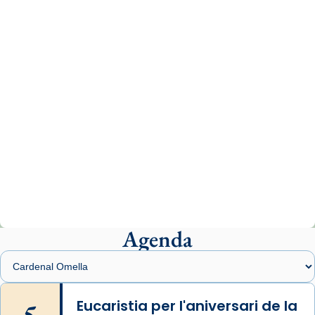
missa d’acció de gràcies en agraïment al
comitè organitzador de la visita apostòlica
del Sant Pare Lleó XIV a Barcelona, i als
col·laboradors, a la Catedral de Barcelona.
L’arquebisbe de Barcelona, el cardenal Joan
Josep Omella, ha presidit la missa i l’ha
concelebrat el bisbe auxiliar de Barcelona,
Mons. David Abadías.
📸 Dr. G. Simón
Photo
View on Facebook
·
Share
Agenda
Arquebisbat de Barcelona
2 weeks ago
Memòria de les santes Juliana i
Semproniana, verges i màrtirs.
5
Eucaristia per l'aniversari de la