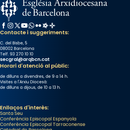
Facebook
Instagram
X / Twitter
YouTube
WhatsApp
Flickr
Radio Estel
Catalunya Cristiana
Contacte i suggeriments:
C. del Bisbe, 5
08002 Barcelona
Telf. 93 270 10 10
secgral@arqbcn.cat
Horari d'atenció al públic:
de dilluns a divendres, de 9 a 14 h.
Visites a l'Arxiu Diocesà:
de dilluns a dijous, de 10 a 13 h.
Enllaços d'interès:
Santa Seu
Conferència Episcopal Espanyola
Conferència Episcopal Tarraconense
Catedral de Barcelona