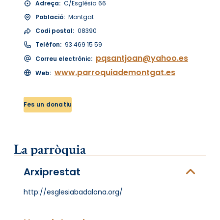
Adreça:
C/Església 66
Població:
Montgat
Codi postal:
08390
Telèfon:
93 469 15 59
pqsantjoan@yahoo.es
Correu electrònic:
www.parroquiademontgat.es
Web:
Fes un donatiu
La parròquia
Arxiprestat
http://esglesiabadalona.org/