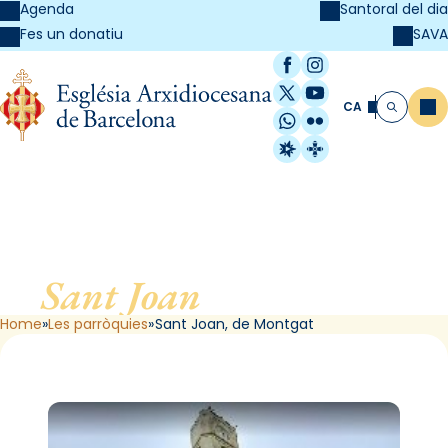
Agenda
Santoral del dia
SAVA
Fes un donatiu
Facebook
Instagram
X / Twitter
YouTube
CA
Me
Cerca
WhatsApp
Flickr
Radio Estel
Catalunya Cristi
Sant Joan
, de Montgat
Home
Les parròquies
Sant Joan, de Montgat