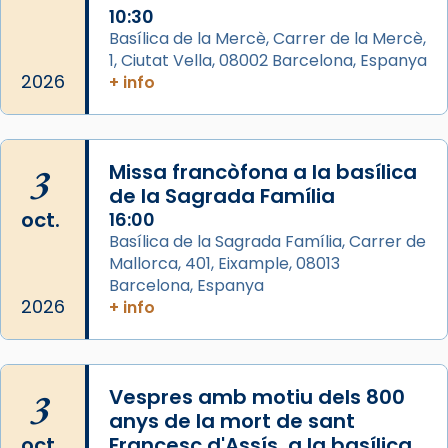
diablesses amb música i ball propis. Festa
10:30
gran a Mataró.
Basílica de la Mercè, Carrer de la Mercè,
1, Ciutat Vella, 08002 Barcelona, Espanya
«Si vols saber què és calor, ves per les
2026
+ info
Santes a Mataró»🥵.
Photo
View on Facebook
·
Share
3
Missa francòfona a la basílica
de la Sagrada Família
Arquebisbat de Barcelona
oct.
16:00
2 weeks ago
Basílica de la Sagrada Família, Carrer de
Mallorca, 401, Eixample, 08013
Jaume, fill de Zebedeu, és juntament amb el
Barcelona, Espanya
seu germà Joan i Pere un dels que
2026
+ info
acompanyava més de prop Jesús.
Segons el llibre dels Fets (12,2) fou el primer
apòstol màrtir, decapitat a Jerusalem per
3
Vespres amb motiu dels 800
Herodes Agripa (vers l'any 44).
anys de la mort de sant
Patró de Galícia, després de les invasions
oct.
Francesc d'Assís, a la basílica