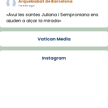
Arquebisbat de Barcelona
1 week ago
«Avui les santes Juliana i Semproniana ens
ajuden a alçar la mirada»
Mons. Sergi Gordo, bisbe de Tortosa, ha
presidit aquest 27 de juliol la missa de Les
Vatican Media
Santes de Mataró.
🔗
tinyurl.com/cvu5jmbk
📸 J. Merino
Instagram
Photo
View on Facebook
·
Share
Arquebisbat de Barcelona
is at Catedral
de Barcelona.
1 week ago
Aquest dilluns, 27 de juliol, ha tingut lloc la