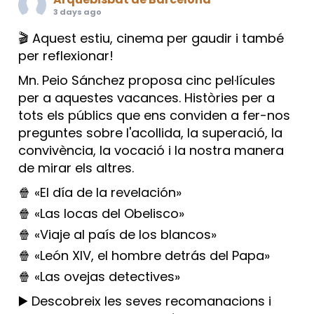
3 days ago
🎬 Aquest estiu, cinema per gaudir i també
per reflexionar!
Mn. Peio Sánchez proposa cinc pel·lícules
per a aquestes vacances. Històries per a
tots els públics que ens conviden a fer-nos
preguntes sobre l'acollida, la superació, la
convivència, la vocació i la nostra manera
de mirar els altres.
🍿 «El día de la revelación»
🍿 «Las locas del Obelisco»
🍿 «Viaje al país de los blancos»
🍿 «León XIV, el hombre detrás del Papa»
🍿 «Las ovejas detectives»
▶️ Descobreix les seves recomanacions i