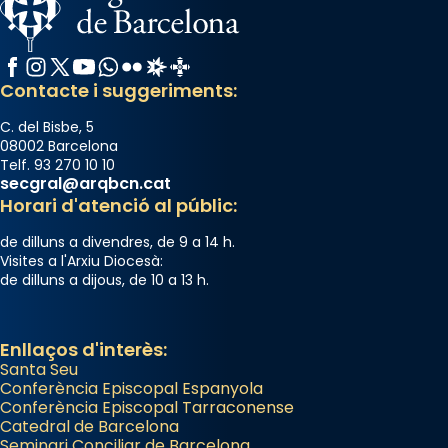
Facebook
Instagram
X / Twitter
YouTube
WhatsApp
Flickr
Radio Estel
Catalunya Cristiana
Contacte i suggeriments:
C. del Bisbe, 5
08002 Barcelona
Telf. 93 270 10 10
secgral@arqbcn.cat
Horari d'atenció al públic:
de dilluns a divendres, de 9 a 14 h.
Visites a l'Arxiu Diocesà:
de dilluns a dijous, de 10 a 13 h.
Enllaços d'interès:
Santa Seu
Conferència Episcopal Espanyola
Conferència Episcopal Tarraconense
Catedral de Barcelona
Seminari Conciliar de Barcelona