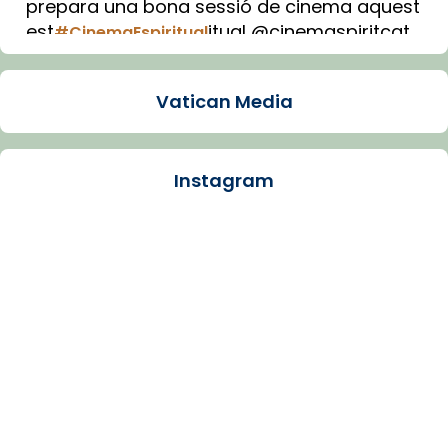
prepara una bona sessió de cinema aquest
est
itual @cinemaspiritcat
#CinemaEspiritual
Imatge: Generada amb IA (OpenAI)
Video
Vatican Media
View on Facebook
·
Share
Instagram
Arquebisbat de Barcelona
1 week ago
La Carmina va patir depressió. Fa gairebé
dos mesos, a l'Estadi Lluís Companys, la
jove va fer arribar el seu testimoni al papa
Lleó XIV.
Recupera l'entrevista comp
Vatican
tican News 👇
News
www.vaticannews.va/es/iglesia/news/2026-
07/carmina-historia-depresion-papa-viaje-