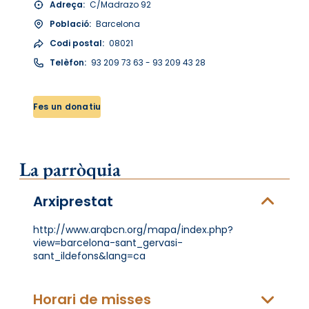
Adreça:
C/Madrazo 92
Població:
Barcelona
Codi postal:
08021
Telèfon:
93 209 73 63 - 93 209 43 28
Fes un donatiu
La parròquia
Arxiprestat
http://www.arqbcn.org/mapa/index.php?
view=barcelona-sant_gervasi-
sant_ildefons&lang=ca
Horari de misses