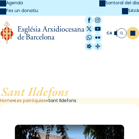
Agenda
Santoral del dia
SAVA
Fes un donatiu
Facebook
Instagram
X / Twitter
YouTube
CA
Me
Cerca
WhatsApp
Flickr
Radio Estel
Catalunya Cristi
Sant Ildefons
, de Barcelona
Home
Les parròquies
Sant Ildefons