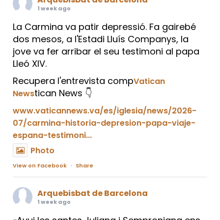
1 week ago
La Carmina va patir depressió. Fa gairebé
dos mesos, a l'Estadi Lluís Companys, la
jove va fer arribar el seu testimoni al papa
Lleó XIV.
Recupera l'entrevista comp
Vatican
tican News 👇
News
www.vaticannews.va/es/iglesia/news/2026-
07/carmina-historia-depresion-papa-viaje-
espana-testimoni...
Photo
View on Facebook
·
Share
Arquebisbat de Barcelona
1 week ago