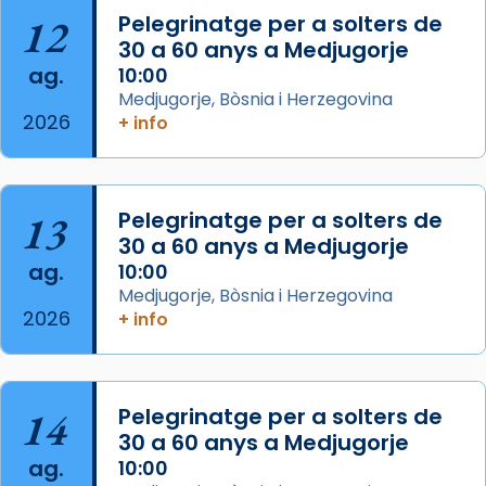
«Si vols saber què és calor, ves per les
12
Pelegrinatge per a solters de
Santes a Mataró»🥵.
30 a 60 anys a Medjugorje
ag.
10:00
Photo
Medjugorje, Bòsnia i Herzegovina
View on Facebook
·
Share
2026
+ info
Arquebisbat de Barcelona
2 weeks ago
13
Pelegrinatge per a solters de
Jaume, fill de Zebedeu, és juntament amb el
30 a 60 anys a Medjugorje
seu germà Joan i Pere un dels que
ag.
10:00
acompanyava més de prop Jesús.
Medjugorje, Bòsnia i Herzegovina
2026
+ info
Segons el llibre dels Fets (12,2) fou el primer
apòstol màrtir, decapitat a Jerusalem per
Herodes Agripa (vers l'any 44).
Patró de Galícia, després de les invasions
14
Pelegrinatge per a solters de
musulmanes fou venerat com a patró dels
30 a 60 anys a Medjugorje
ag.
Regnes castellans i més tard de tota
10:00