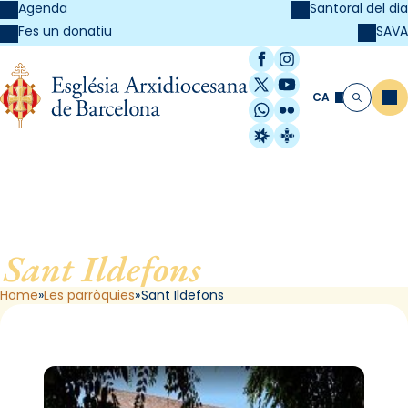
Agenda
Santoral del dia
SAVA
Fes un donatiu
Facebook
Instagram
X / Twitter
YouTube
CA
Me
Cerca
WhatsApp
Flickr
Radio Estel
Catalunya Cristi
Sant Ildefons
, de Barcelona
Home
Les parròquies
Sant Ildefons