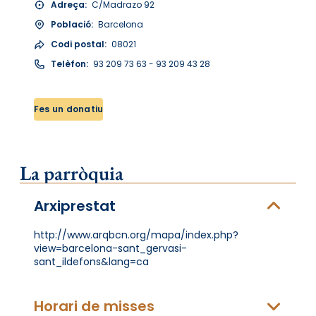
Adreça:
C/Madrazo 92
Població:
Barcelona
Codi postal:
08021
Telèfon:
93 209 73 63 - 93 209 43 28
Fes un donatiu
La parròquia
Arxiprestat
http://www.arqbcn.org/mapa/index.php?
view=barcelona-sant_gervasi-
sant_ildefons&lang=ca
Horari de misses