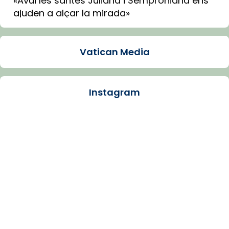
«Avui les santes Juliana i Semproniana ens
ajuden a alçar la mirada»
Mons. Sergi Gordo, bisbe de Tortosa, ha
presidit aquest 27 de juliol la missa de Les
Vatican Media
Santes de Mataró.
🔗
tinyurl.com/cvu5jmbk
📸 J. Merino
Instagram
Photo
View on Facebook
·
Share
Arquebisbat de Barcelona
is at Catedral
de Barcelona.
1 week ago
Aquest dilluns, 27 de juliol, ha tingut lloc la
missa d’acció de gràcies en agraïment al
comitè organitzador de la visita apostòlica
del Sant Pare Lleó XIV a Barcelona, i als