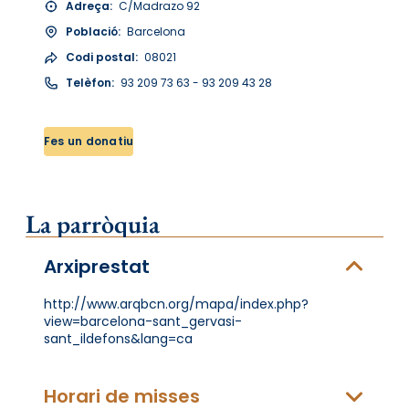
Adreça:
C/Madrazo 92
Població:
Barcelona
Codi postal:
08021
Telèfon:
93 209 73 63 - 93 209 43 28
Fes un donatiu
La parròquia
Arxiprestat
http://www.arqbcn.org/mapa/index.php?
view=barcelona-sant_gervasi-
sant_ildefons&lang=ca
Horari de misses