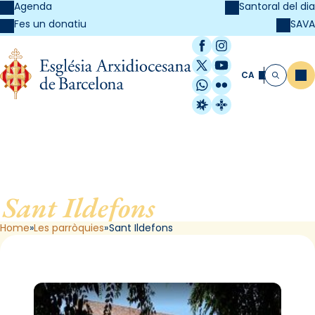
Agenda
Santoral del dia
SAVA
Fes un donatiu
Facebook
Instagram
X / Twitter
YouTube
CA
Me
Cerca
WhatsApp
Flickr
Radio Estel
Catalunya Cristi
Sant Ildefons
, de Barcelona
Home
Les parròquies
Sant Ildefons