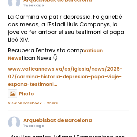
1 week ago
La Carmina va patir depressió. Fa gairebé
dos mesos, a l'Estadi Lluís Companys, la
jove va fer arribar el seu testimoni al papa
Lleó XIV.
Recupera l'entrevista comp
Vatican
tican News 👇
News
www.vaticannews.va/es/iglesia/news/2026-
07/carmina-historia-depresion-papa-viaje-
espana-testimoni...
Photo
View on Facebook
·
Share
Arquebisbat de Barcelona
1 week ago