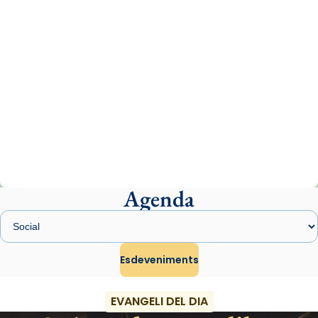
col·laboradors, a la Catedral de Barcelona.
L’arquebisbe de Barcelona, el cardenal Joan
Josep Omella, ha presidit la missa i l’ha
concelebrat el bisbe auxiliar de Barcelona,
Mons. David Abadías.
📸 Dr. G. Simón
Photo
View on Facebook
·
Share
Agenda
Arquebisbat de Barcelona
2 weeks ago
Memòria de les santes Juliana i
Semproniana, verges i màrtirs.
Esdeveniments
Acompanyant la història de sant Cugat, a
partir de l’Edat Mitjana sorgeix la tradició
EVANGELI DEL DIA