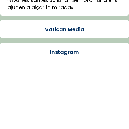
«Avui les santes Juliana i Semproniana ens
ajuden a alçar la mirada»
Mons. Sergi Gordo, bisbe de Tortosa, ha
presidit aquest 27 de juliol la missa de Les
Vatican Media
Santes de Mataró.
🔗
tinyurl.com/cvu5jmbk
📸 J. Merino
Instagram
Photo
View on Facebook
·
Share
Arquebisbat de Barcelona
is at Catedral
de Barcelona.
1 week ago
Aquest dilluns, 27 de juliol, ha tingut lloc la
missa d’acció de gràcies en agraïment al
comitè organitzador de la visita apostòlica
del Sant Pare Lleó XIV a Barcelona, i als