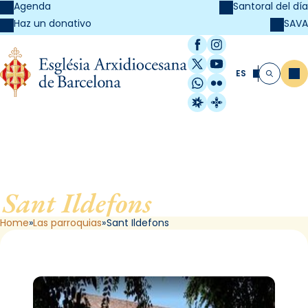
Agenda
Santoral del día
SAVA
Haz un donativo
Facebook
Instagram
X / Twitter
YouTube
ES
Me
Buscar
WhatsApp
Flickr
Radio Estel
Catalunya Cristi
Sant Ildefons
, de Barcelona
Home
Las parroquias
Sant Ildefons