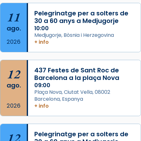
Herodes Agripa (vers l'any 44).
11
Pelegrinatge per a solters de
Patró de Galícia, després de les invasions
30 a 60 anys a Medjugorje
musulmanes fou venerat com a patró dels
ago.
10:00
Regnes castellans i més tard de tota
Medjugorje, Bòsnia i Herzegovina
Espanya.
2026
+ info
El seu sepulcre a Compostela fou un g
...
Ver más
Foto
12
437 Festes de Sant Roc de
Barcelona a la plaça Nova
View on Facebook
·
Share
ago.
09:00
Plaça Nova, Ciutat Vella, 08002
Barcelona, Espanya
2026
+ info
12
Pelegrinatge per a solters de