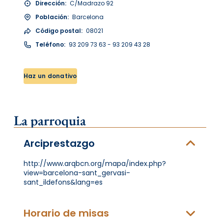
Dirección:
C/Madrazo 92
Población:
Barcelona
Código postal:
08021
Teléfono:
93 209 73 63 - 93 209 43 28
Haz un donativo
La parroquia
Arciprestazgo
http://www.arqbcn.org/mapa/index.php?
view=barcelona-sant_gervasi-
sant_ildefons&lang=es
Horario de misas