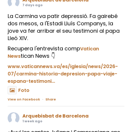
7 days ago
La Carmina va patir depressió. Fa gairebé
dos mesos, a l'Estadi Lluís Companys, la
jove va fer arribar el seu testimoni al papa
Lleó XIV.
Recupera l'entrevista comp
Vatican
tican News 👇
News
www.vaticannews.va/es/iglesia/news/2026-
07/carmina-historia-depresion-papa-viaje-
espana-testimoni...
Foto
View on Facebook
·
Share
Arquebisbat de Barcelona
1 week ago