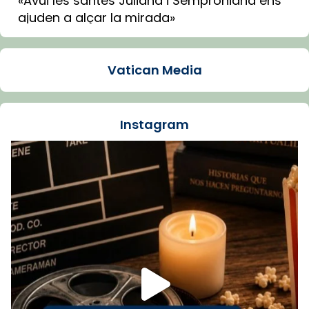
«Avui les santes Juliana i Semproniana ens
ajuden a alçar la mirada»
Mons. Sergi Gordo, bisbe de Tortosa, ha
presidit aquest 27 de juliol la missa de Les
Vatican Media
Santes de Mataró.
🔗
tinyurl.com/cvu5jmbk
📸 J. Merino
Instagram
Foto
View on Facebook
·
Share
Arquebisbat de Barcelona
is at Catedral
de Barcelona.
1 week ago
Aquest dilluns, 27 de juliol, ha tingut lloc la
missa d’acció de gràcies en agraïment al
comitè organitzador de la visita apostòlica
del Sant Pare Lleó XIV a Barcelona, i als