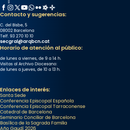
Facebook
Instagram
X / Twitter
YouTube
WhatsApp
Flickr
Radio Estel
Catalunya Cristiana
Contacto y sugerencias:
C. del Bisbe, 5
08002 Barcelona
Telf. 93 270 10 10
secgral@arqbcn.cat
Horario de atención al público:
de lunes a viernes, de 9 a 14 h.
Visitas al Archivo Diocesano:
de lunes a jueves, de 10 a 13 h.
Enlaces de interés:
Santa Sede
Conferencia Episcopal Española
Conferencia Episcopal Tarraconense
Catedral de Barcelona
Seminario Conciliar de Barcelona
Basílica de la Sagrada Familia
Año Gaudí 2026