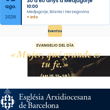
30 a 60 anys a Medjugorje
ago.
10:00
Medjugorje, Bòsnia i Herzegovina
2026
+ info
Eventos
EVANGELIO DEL DÍA
Mujer, qué grande es
tu fe.
(Mt 15,21-28)