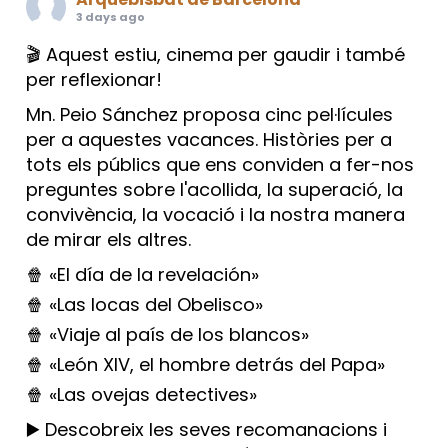
3 days ago
🎬 Aquest estiu, cinema per gaudir i també
per reflexionar!
Mn. Peio Sánchez proposa cinc pel·lícules
per a aquestes vacances. Històries per a
tots els públics que ens conviden a fer-nos
preguntes sobre l'acollida, la superació, la
convivència, la vocació i la nostra manera
de mirar els altres.
🍿 «El día de la revelación»
🍿 «Las locas del Obelisco»
🍿 «Viaje al país de los blancos»
🍿 «León XIV, el hombre detrás del Papa»
🍿 «Las ovejas detectives»
▶️ Descobreix les seves recomanacions i