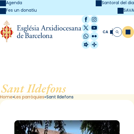
Agenda
Santoral del dia
SAVA
Fes un donatiu
Facebook
Instagram
X / Twitter
YouTube
CA
Me
Cerca
WhatsApp
Flickr
Radio Estel
Catalunya Cristi
Sant Ildefons
, de Barcelona
Home
Les parròquies
Sant Ildefons