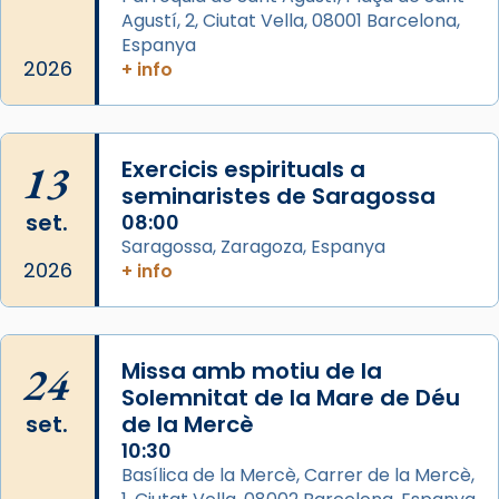
Agustí, 2, Ciutat Vella, 08001 Barcelona,
Arquebisbat de Barcelona
is at Catedral
Espanya
de Barcelona.
2026
+ info
2 weeks ago
Aquest dilluns, 27 de juliol, ha tingut lloc la
missa d’acció de gràcies en agraïment al
13
Exercicis espirituals a
comitè organitzador de la visita apostòlica
seminaristes de Saragossa
del Sant Pare Lleó XIV a Barcelona, i als
set.
08:00
col·laboradors, a la Catedral de Barcelona.
Saragossa, Zaragoza, Espanya
L’arquebisbe de Barcelona, el cardenal Joan
2026
+ info
Josep Omella, ha presidit la missa i l’ha
concelebrat el bisbe auxiliar de Barcelona,
Mons. David Abadías.
24
Missa amb motiu de la
📸 Dr. G. Simón
Solemnitat de la Mare de Déu
set.
de la Mercè
Photo
10:30
View on Facebook
·
Share
Basílica de la Mercè, Carrer de la Mercè,