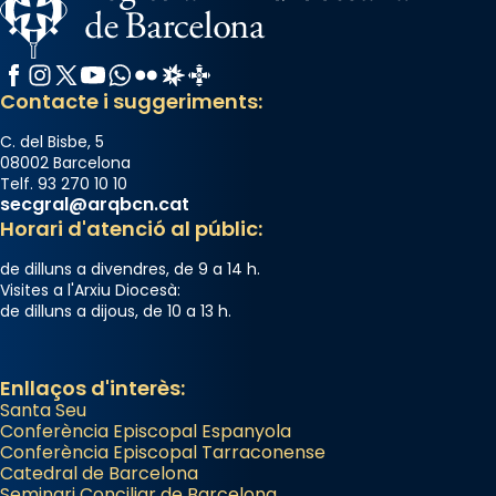
Facebook
Instagram
X / Twitter
YouTube
WhatsApp
Flickr
Radio Estel
Catalunya Cristiana
Contacte i suggeriments:
C. del Bisbe, 5
08002 Barcelona
Telf. 93 270 10 10
secgral@arqbcn.cat
Horari d'atenció al públic:
de dilluns a divendres, de 9 a 14 h.
Visites a l'Arxiu Diocesà:
de dilluns a dijous, de 10 a 13 h.
Enllaços d'interès:
Santa Seu
Conferència Episcopal Espanyola
Conferència Episcopal Tarraconense
Catedral de Barcelona
Seminari Conciliar de Barcelona