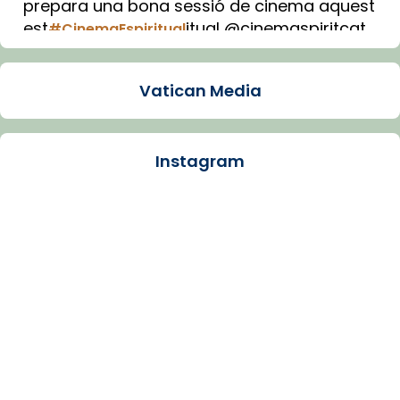
prepara una bona sessió de cinema aquest
est
itual @cinemaspiritcat
#CinemaEspiritual
Imatge: Generada amb IA (OpenAI)
Video
Vatican Media
View on Facebook
·
Share
Instagram
Arquebisbat de Barcelona
1 week ago
La Carmina va patir depressió. Fa gairebé
dos mesos, a l'Estadi Lluís Companys, la
jove va fer arribar el seu testimoni al papa
Lleó XIV.
Recupera l'entrevista comp
Vatican
tican News 👇
News
www.vaticannews.va/es/iglesia/news/2026-
07/carmina-historia-depresion-papa-viaje-