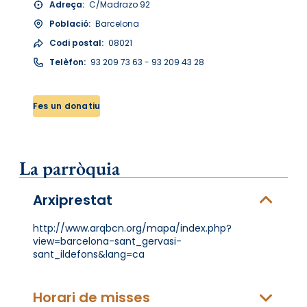
Adreça:
C/Madrazo 92
Població:
Barcelona
Codi postal:
08021
Telèfon:
93 209 73 63 - 93 209 43 28
Fes un donatiu
La parròquia
Arxiprestat
http://www.arqbcn.org/mapa/index.php?
view=barcelona-sant_gervasi-
sant_ildefons&lang=ca
Horari de misses