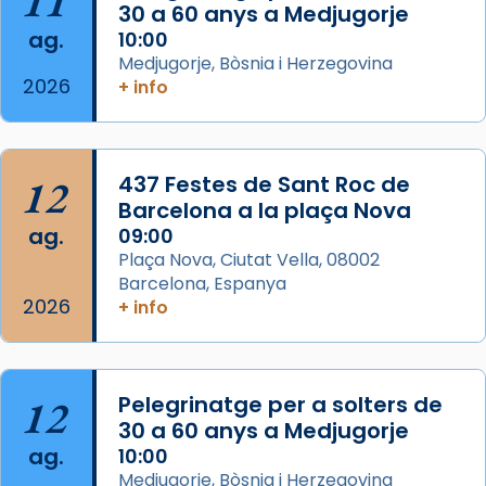
11
30 a 60 anys a Medjugorje
Photo
ag.
10:00
View on Facebook
·
Share
Medjugorje, Bòsnia i Herzegovina
2026
+ info
Arquebisbat de Barcelona
2 weeks ago
Jaume, fill de Zebedeu, és juntament amb el
12
437 Festes de Sant Roc de
seu germà Joan i Pere un dels que
Barcelona a la plaça Nova
acompanyava més de prop Jesús.
ag.
09:00
Plaça Nova, Ciutat Vella, 08002
Segons el llibre dels Fets (12,2) fou el primer
Barcelona, Espanya
apòstol màrtir, decapitat a Jerusalem per
2026
+ info
Herodes Agripa (vers l'any 44).
Patró de Galícia, després de les invasions
musulmanes fou venerat com a patró dels
12
Pelegrinatge per a solters de
Regnes castellans i més tard de tota
30 a 60 anys a Medjugorje
Espanya.
ag.
10:00
El seu sepulcre a Compostela fou un gran
Medjugorje, Bòsnia i Herzegovina