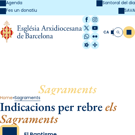
Agenda
Santoral del dia
SAVA
Fes un donatiu
Facebook
Instagram
X / Twitter
YouTube
CA
Me
Cerca
WhatsApp
Flickr
Radio Estel
Catalunya Cristi
Sagraments
Home
Sagraments
Indicacions per rebre
els
Sagraments
El Baptisme