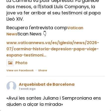
La Carmina va patir depressió. Fa gairebé
dos mesos, a l'Estadi Lluís Companys, la
jove va fer arribar el seu testimoni al papa
Lleó XIV.
Recupera l'entrevista comp
Vatican
tican News 👇
News
www.vaticannews.va/es/iglesia/news/2026-
07/carmina-historia-depresion-papa-viaje-
espana-testimoni...
Photo
View on Facebook
·
Share
Arquebisbat de Barcelona
1 week ago
«Avui les santes Juliana i Semproniana ens
ajuden a alçar la mirada»