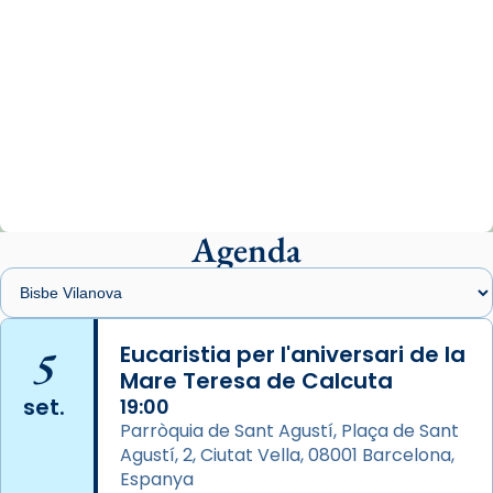
View on Facebook
·
Share
Arquebisbat de Barcelona
2 weeks ago
«Avui les santes Juliana i Semproniana ens
ajuden a alçar la mirada»
Mons. Sergi Gordo, bisbe de Tortosa, ha
presidit aquest 27 de juliol la missa de Les
Agenda
Santes de Mataró.
🔗
tinyurl.com/cvu5jmbk
📸 J. Merino
5
Eucaristia per l'aniversari de la
Mare Teresa de Calcuta
Photo
set.
19:00
View on Facebook
·
Share
Parròquia de Sant Agustí, Plaça de Sant
Agustí, 2, Ciutat Vella, 08001 Barcelona,
Arquebisbat de Barcelona
is at Catedral
Espanya