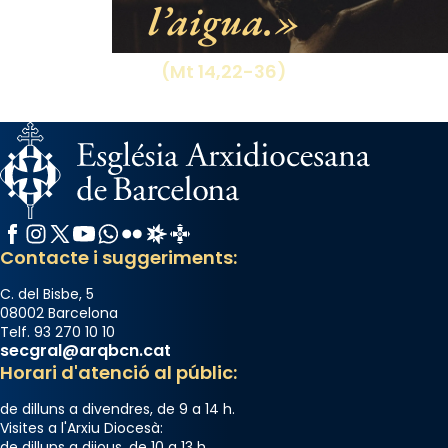
l’aigua.
processó (recuperada el 1972) al voltant
del temple amb les relíquies de les santes.
Des de 1985 hi participa també un grup de
(Mt 14,22-36)
diablesses amb música i ball propis. Festa
gran a Mataró.
«Si vols saber què és calor, ves per les
Santes a Mataró»🥵.
Photo
Facebook
Instagram
X / Twitter
YouTube
WhatsApp
Flickr
Radio Estel
Catalunya Cristiana
View on Facebook
·
Share
Contacte i suggeriments:
C. del Bisbe, 5
08002 Barcelona
Telf. 93 270 10 10
secgral@arqbcn.cat
Horari d'atenció al públic:
de dilluns a divendres, de 9 a 14 h.
Visites a l'Arxiu Diocesà:
de dilluns a dijous, de 10 a 13 h.