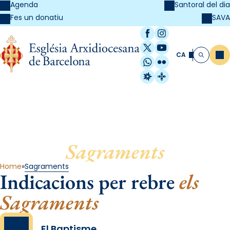
Agenda
Santoral del dia
SAVA
Fes un donatiu
Facebook
Instagram
X / Twitter
YouTube
CA
Me
Cerca
WhatsApp
Flickr
Radio Estel
Catalunya Cristi
Sagraments
Home
Sagraments
Indicacions per rebre
els
Sagraments
El Baptisme