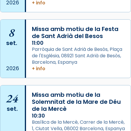
de Barcelona.
2026
+ info
2 weeks ago
Aquest dilluns, 27 de juliol, ha tingut lloc la
missa d’acció de gràcies en agraïment al
8
Missa amb motiu de la Festa
comitè organitzador de la visita apostòlica
de Sant Adrià del Besos
del Sant Pare Lleó XIV a Barcelona, i als
set.
11:00
col·laboradors, a la Catedral de Barcelona.
Parròquia de Sant Adrià de Besòs, Plaça
L’arquebisbe de Barcelona, el cardenal Joan
de l'Església, 08921 Sant Adrià de Besòs,
Josep Omella, ha presidit la missa i l’ha
Barcelona, Espanya
2026
+ info
concelebrat el bisbe auxiliar de Barcelona,
Mons. David Abadías.
📸 Dr. G. Simón
24
Missa amb motiu de la
Photo
Solemnitat de la Mare de Déu
View on Facebook
·
Share
set.
de la Mercè
10:30
Arquebisbat de Barcelona
Basílica de la Mercè, Carrer de la Mercè,
2 weeks ago
1, Ciutat Vella, 08002 Barcelona, Espanya