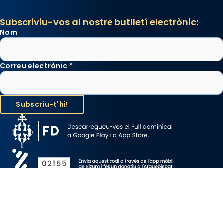
Subscriviu-vos al nostre butlletí electrònic:
Nom
Correu electrònic
*
Avís Legal
Protecció de Dades
Política de Cookies
Canal de denúncia
Copyright 2026 ©ARQUEBISBAT DE BARCELONA, tots els drets