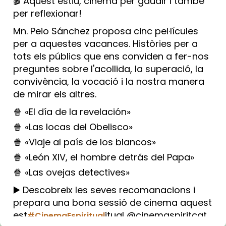
🎬 Aquest estiu, cinema per gaudir i també
per reflexionar!
Mn. Peio Sánchez proposa cinc pel·lícules
per a aquestes vacances. Històries per a
tots els públics que ens conviden a fer-nos
preguntes sobre l'acollida, la superació, la
convivència, la vocació i la nostra manera
de mirar els altres.
🍿 «El día de la revelación»
🍿 «Las locas del Obelisco»
🍿 «Viaje al país de los blancos»
🍿 «León XIV, el hombre detrás del Papa»
🍿 «Las ovejas detectives»
▶️ Descobreix les seves recomanacions i
prepara una bona sessió de cinema aquest
est
itual @cinemaspiritcat
#CinemaEspiritual