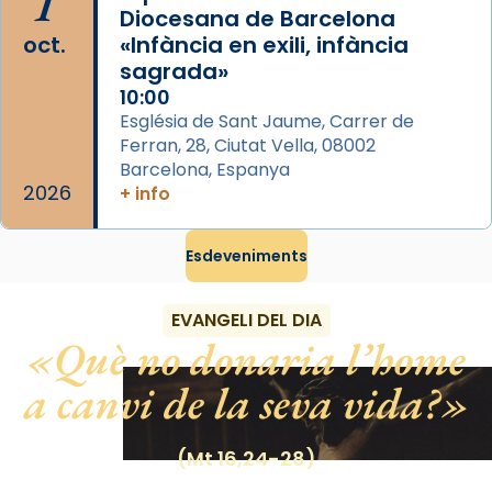
1
centre de peregrinacions medievals de tot
Diocesana de Barcelona
oct.
«Infància en exili, infància
el món cristià, després de Roma i terra
sagrada»
Santa.
10:00
«A Raïms de Sant Jaume, raïms aigualits;
Església de Sant Jaume, Carrer de
raïms de setembre te'n llepes els dits»,
Ferran, 28, Ciutat Vella, 08002
segons una dita popular.
Barcelona, Espanya
2026
+ info
Photo
View on Facebook
·
Share
Esdeveniments
EVANGELI DEL DIA
Què no donaria l’home
a canvi de la seva vida?
(Mt 16,24-28)