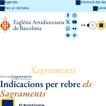
Agenda
Santoral del dia
SAVA
Fes un donatiu
Facebook
Instagram
X / Twitter
YouTube
CA
Me
Cerca
WhatsApp
Flickr
Radio Estel
Catalunya Cristi
Sagraments
Home
Sagraments
Indicacions per rebre
els
Sagraments
El Baptisme