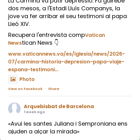
La Carmina va patir depressió. Fa gairebé
dos mesos, a l'Estadi Lluís Companys, la
jove va fer arribar el seu testimoni al papa
Lleó XIV.
Recupera l'entrevista comp
Vatican
tican News 👇
News
www.vaticannews.va/es/iglesia/news/2026-
07/carmina-historia-depresion-papa-viaje-
espana-testimoni...
Photo
View on Facebook
·
Share
Arquebisbat de Barcelona
1 week ago
«Avui les santes Juliana i Semproniana ens
ajuden a alçar la mirada»