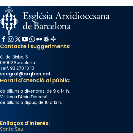
Facebook
Instagram
X / Twitter
YouTube
WhatsApp
Flickr
Radio Estel
Catalunya Cristiana
Contacte i suggeriments:
C. del Bisbe, 5
08002 Barcelona
Telf. 93 270 10 10
secgral@arqbcn.cat
Horari d'atenció al públic:
de dilluns a divendres, de 9 a 14 h.
Visites a l'Arxiu Diocesà:
de dilluns a dijous, de 10 a 13 h.
Enllaços d'interès:
Santa Seu