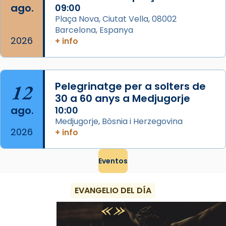
ago.
09:00
View on Facebook
·
Share
Plaça Nova, Ciutat Vella, 08002
Barcelona, Espanya
2026
+ info
12
Pelegrinatge per a solters de
30 a 60 anys a Medjugorje
ago.
10:00
Medjugorje, Bòsnia i Herzegovina
2026
+ info
Eventos
EVANGELIO DEL DÍA