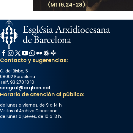
(Mt 16,24-28)
Facebook
Instagram
X / Twitter
YouTube
WhatsApp
Flickr
Radio Estel
Catalunya Cristiana
Contacto y sugerencias:
C. del Bisbe, 5
08002 Barcelona
Telf. 93 270 10 10
secgral@arqbcn.cat
Horario de atención al público:
de lunes a viernes, de 9 a 14 h.
Visitas al Archivo Diocesano:
de lunes a jueves, de 10 a 13 h.