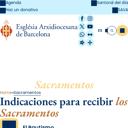
Agenda
Santoral del día
SAVA
Haz un donativo
Facebook
Instagram
X / Twitter
YouTube
ES
Me
Buscar
WhatsApp
Flickr
Radio Estel
Catalunya Cristi
Sacramentos
Home
Sacramentos
Indicaciones para recibir
los
Sacramentos
El Bautismo