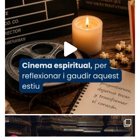
www.vaticannews.va/es/iglesia/news/2026-
07/carmina-historia-depresion-papa-viaje-
espana-testimoni...
Foto
View on Facebook
·
Share
Arquebisbat de Barcelona
1 week ago
«Avui les santes Juliana i Semproniana ens
ajuden a alçar la mirada»
Mons. Sergi Gordo, bisbe de Tortosa, ha
presidit aquest 27 de juliol la missa de Les
Santes de Mataró.
🔗
tinyurl.com/cvu5jmbk
📸 J. Merino