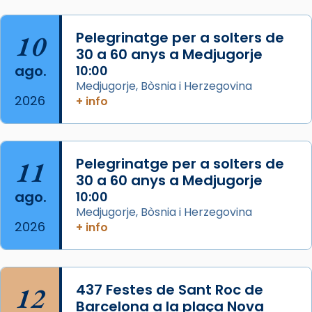
Foto
View on Facebook
·
Share
10
Pelegrinatge per a solters de
30 a 60 anys a Medjugorje
Arquebisbat de Barcelona
ago.
10:00
2 weeks ago
Medjugorje, Bòsnia i Herzegovina
2026
Memòria de les santes Juliana i
+ info
Semproniana, verges i màrtirs.
Acompanyant la història de sant Cugat, a
partir de l’Edat Mitjana sorgeix la tradició
11
Pelegrinatge per a solters de
que les santes Juliana (“relatiu a Júlia”) i
30 a 60 anys a Medjugorje
Semproniana (“relatiu a Semprònia =
ago.
10:00
eterna”) són deixebles seves. I l’any 1667, el
Medjugorje, Bòsnia i Herzegovina
2026
+ info
frare Joan Gaspar Roig, afirma en una obra
que les santes són filles de l’antiga Iluro.
Mataró en reivindicarà les relíq
...
Ver más
12
437 Festes de Sant Roc de
Foto
Barcelona a la plaça Nova