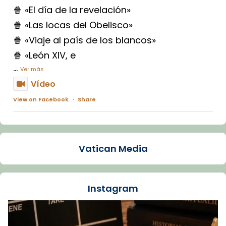
🍿 «El día de la revelación»
🍿 «Las locas del Obelisco»
🍿 «Viaje al país de los blancos»
🍿 «León XIV, e
...
Ver más
Vídeo
View on Facebook
·
Share
Arquebisbat de Barcelona
1 week ago
Vatican Media
La Carmina va patir depressió. Fa gairebé
dos mesos, a l'Estadi Lluís Companys, la
jove va fer arribar el seu testimoni al papa
Instagram
Lleó XIV.
Recupera l'entrevista comp
Vatican
tican News 👇
News