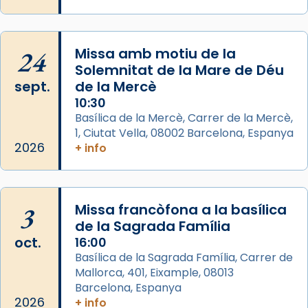
Foto
View on Facebook
·
Share
24
Missa amb motiu de la
Arquebisbat de Barcelona
Solemnitat de la Mare de Déu
2 weeks ago
sept.
de la Mercè
Memòria de les santes Juliana i
10:30
Semproniana, verges i màrtirs.
Basílica de la Mercè, Carrer de la Mercè,
1, Ciutat Vella, 08002 Barcelona, Espanya
Acompanyant la història de sant Cugat, a
2026
+ info
partir de l’Edat Mitjana sorgeix la tradició
que les santes Juliana (“relatiu a Júlia”) i
Semproniana (“relatiu a Semprònia =
3
Missa francòfona a la basílica
eterna”) són deixebles seves. I l’any 1667, el
de la Sagrada Família
frare Joan Gaspar Roig, afirma en una obra
oct.
16:00
que les santes són filles de l’antiga Iluro.
Basílica de la Sagrada Família, Carrer de
Mataró en reivindicarà les relíq
Mallorca, 401, Eixample, 08013
...
Ver más
Barcelona, Espanya
Foto
2026
+ info