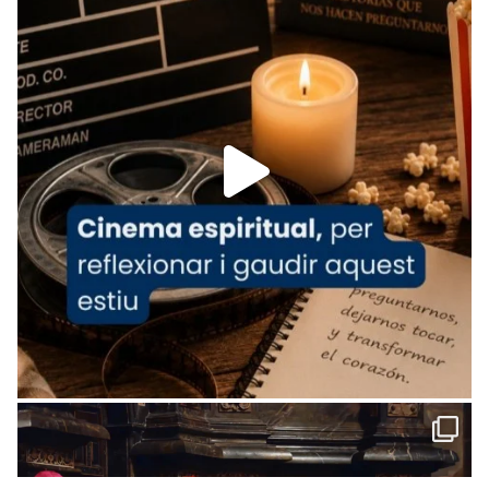
www.vaticannews.va/es/iglesia/news/2026-
07/carmina-historia-depresion-papa-viaje-
espana-testimoni...
Foto
View on Facebook
·
Share
Arquebisbat de Barcelona
2 weeks ago
«Avui les santes Juliana i Semproniana ens
ajuden a alçar la mirada»
Mons. Sergi Gordo, bisbe de Tortosa, ha
presidit aquest 27 de juliol la missa de Les
Santes de Mataró.
🔗
tinyurl.com/cvu5jmbk
📸 J. Merino