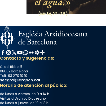
el agua.
(Mt 14,22-36)
Facebook
Instagram
X / Twitter
YouTube
WhatsApp
Flickr
Radio Estel
Catalunya Cristiana
Contacto y sugerencias:
C. del Bisbe, 5
08002 Barcelona
Telf. 93 270 10 10
secgral@arqbcn.cat
Horario de atención al público:
de lunes a viernes, de 9 a 14 h.
Visitas al Archivo Diocesano:
de lunes a jueves, de 10 a 13 h.