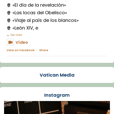
🍿 «El día de la revelación»
🍿 «Las locas del Obelisco»
🍿 «Viaje al país de los blancos»
🍿 «León XIV, e
...
Ver más
Vídeo
View on Facebook
·
Share
Arquebisbat de Barcelona
1 week ago
Vatican Media
La Carmina va patir depressió. Fa gairebé
dos mesos, a l'Estadi Lluís Companys, la
jove va fer arribar el seu testimoni al papa
Instagram
Lleó XIV.
Recupera l'entrevista comp
Vatican
tican News 👇
News