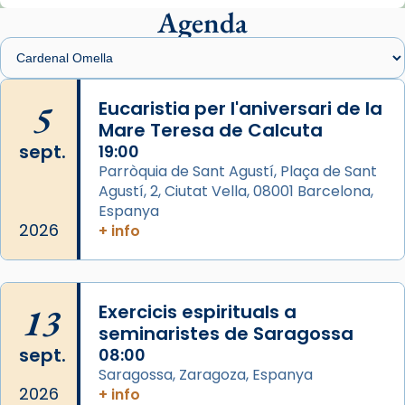
Agenda
Foto
View on Facebook
·
Share
Arquebisbat de Barcelona
is at Catedral
5
Eucaristia per l'aniversari de la
de Barcelona.
Mare Teresa de Calcuta
2 weeks ago
sept.
19:00
Aquest dilluns, 27 de juliol, ha tingut lloc la
Parròquia de Sant Agustí, Plaça de Sant
missa d’acció de gràcies en agraïment al
Agustí, 2, Ciutat Vella, 08001 Barcelona,
comitè organitzador de la visita apostòlica
Espanya
del Sant Pare Lleó XIV a Barcelona, i als
2026
+ info
col·laboradors, a la Catedral de Barcelona.
L’arquebisbe de Barcelona, el cardenal Joan
Josep Omella, ha presidit la missa i l’ha
13
Exercicis espirituals a
concelebrat el bisbe auxiliar de Barcelona,
seminaristes de Saragossa
Mons. David Abadías.
sept.
08:00
Saragossa, Zaragoza, Espanya
📸 Dr. G. Simón
2026
+ info