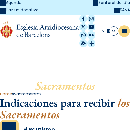
Agenda
Santoral del día
SAVA
Haz un donativo
Facebook
Instagram
X / Twitter
YouTube
ES
Me
Buscar
WhatsApp
Flickr
Radio Estel
Catalunya Cristi
Sacramentos
Home
Sacramentos
Indicaciones para recibir
los
Sacramentos
El Bautismo