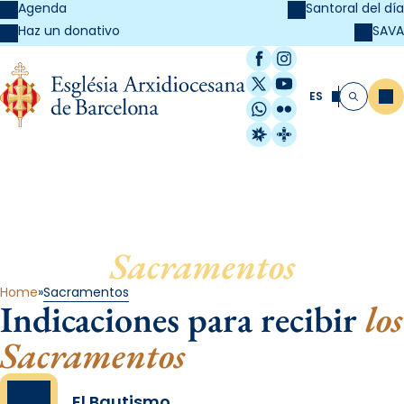
Agenda
Santoral del día
SAVA
Haz un donativo
Facebook
Instagram
X / Twitter
YouTube
ES
Me
Buscar
WhatsApp
Flickr
Radio Estel
Catalunya Cristi
Sacramentos
Home
Sacramentos
Indicaciones para recibir
los
Sacramentos
El Bautismo