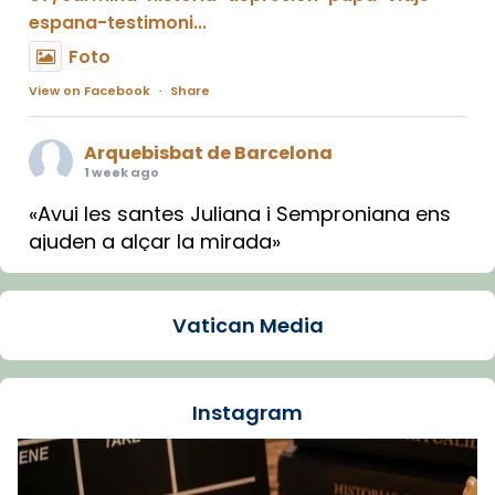
espana-testimoni...
Foto
View on Facebook
·
Share
Arquebisbat de Barcelona
1 week ago
«Avui les santes Juliana i Semproniana ens
ajuden a alçar la mirada»
Mons. Sergi Gordo, bisbe de Tortosa, ha
presidit aquest 27 de juliol la missa de Les
Vatican Media
Santes de Mataró.
🔗
tinyurl.com/cvu5jmbk
📸 J. Merino
Instagram
Foto
View on Facebook
·
Share