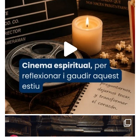
Arquebisbat de Barcelona
is at Catedral
de Barcelona.
1 week ago
Aquest dilluns, 27 de juliol, ha tingut lloc la
missa d’acció de gràcies en agraïment al
comitè organitzador de la visita apostòlica
del Sant Pare Lleó XIV a Barcelona, i als
col·laboradors, a la Catedral de Barcelona.
L’arquebisbe de Barcelona, el cardenal Joan
Josep Omella, ha presidit la missa i l’ha
concelebrat el bisbe auxiliar de Barcelona,
Mons. David Abadías.
📸 Dr. G. Simón
Foto
View on Facebook
·
Share