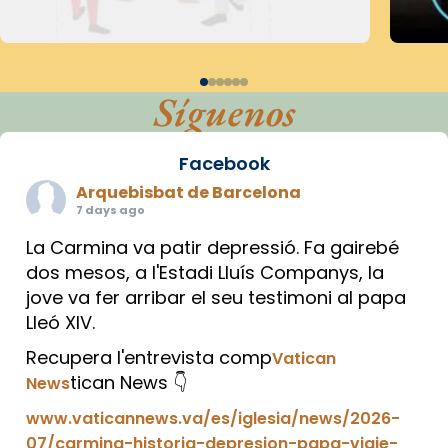
Síguenos
Facebook
Arquebisbat de Barcelona
7 days ago
La Carmina va patir depressió. Fa gairebé
dos mesos, a l'Estadi Lluís Companys, la
jove va fer arribar el seu testimoni al papa
Lleó XIV.
Recupera l'entrevista comp
Vatican
tican News 👇
News
www.vaticannews.va/es/iglesia/news/2026-
07/carmina-historia-depresion-papa-viaje-