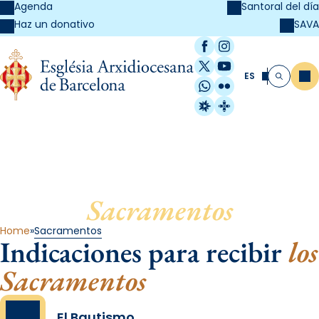
Agenda
Santoral del día
SAVA
Haz un donativo
Facebook
Instagram
X / Twitter
YouTube
ES
Me
Buscar
WhatsApp
Flickr
Radio Estel
Catalunya Cristi
Sacramentos
Home
Sacramentos
Indicaciones para recibir
los
Sacramentos
El Bautismo