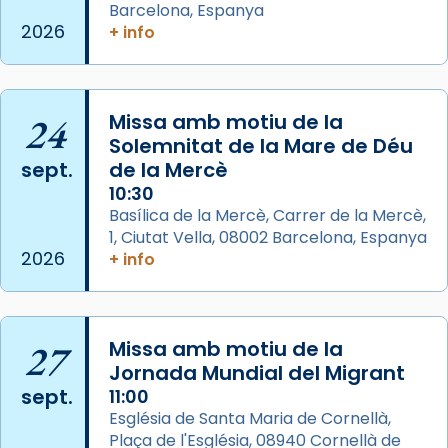
Foto
Barcelona, Espanya
2026
+ info
View on Facebook
·
Share
Arquebisbat de Barcelona
2 weeks ago
24
Missa amb motiu de la
Memòria de les santes Juliana i
Solemnitat de la Mare de Déu
sept.
de la Mercè
Semproniana, verges i màrtirs.
10:30
Acompanyant la història de sant Cugat, a
Basílica de la Mercè, Carrer de la Mercè,
partir de l’Edat Mitjana sorgeix la tradició
1, Ciutat Vella, 08002 Barcelona, Espanya
que les santes Juliana (“relatiu a Júlia”) i
2026
+ info
Semproniana (“relatiu a Semprònia =
eterna”) són deixebles seves. I l’any 1667, el
frare Joan Gaspar Roig, afirma en una obra
27
Missa amb motiu de la
que les santes són filles de l’antiga Iluro.
Jornada Mundial del Migrant
Mataró en reivindicarà les relíq
sept.
11:00
...
Ver más
Església de Santa Maria de Cornellà,
Foto
Plaça de l'Església, 08940 Cornellà de