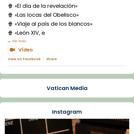
🍿 «El día de la revelación»
🍿 «Las locas del Obelisco»
🍿 «Viaje al país de los blancos»
🍿 «León XIV, e
...
Ver más
Vídeo
View on Facebook
·
Share
Arquebisbat de Barcelona
1 week ago
Vatican Media
La Carmina va patir depressió. Fa gairebé
dos mesos, a l'Estadi Lluís Companys, la
jove va fer arribar el seu testimoni al papa
Instagram
Lleó XIV.
Recupera l'entrevista comp
Vatican
tican News 👇
News