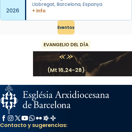
Llobregat, Barcelona, Espanya
View on Facebook
·
Share
2026
+ info
Eventos
EVANGELIO DEL DÍA
(Mt 16,24-28)
Facebook
Instagram
X / Twitter
YouTube
WhatsApp
Flickr
Radio Estel
Catalunya Cristiana
Contacto y sugerencias: