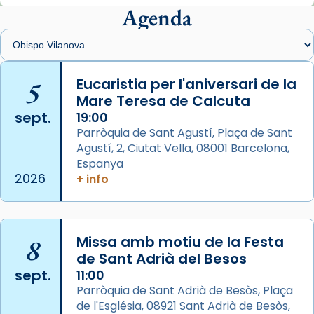
Agenda
Foto
View on Facebook
·
Share
Arquebisbat de Barcelona
is at Catedral
5
Eucaristia per l'aniversari de la
de Barcelona.
Mare Teresa de Calcuta
2 weeks ago
sept.
19:00
Aquest dilluns, 27 de juliol, ha tingut lloc la
Parròquia de Sant Agustí, Plaça de Sant
missa d’acció de gràcies en agraïment al
Agustí, 2, Ciutat Vella, 08001 Barcelona,
comitè organitzador de la visita apostòlica
Espanya
del Sant Pare Lleó XIV a Barcelona, i als
2026
+ info
col·laboradors, a la Catedral de Barcelona.
L’arquebisbe de Barcelona, el cardenal Joan
Josep Omella, ha presidit la missa i l’ha
8
Missa amb motiu de la Festa
concelebrat el bisbe auxiliar de Barcelona,
de Sant Adrià del Besos
Mons. David Abadías.
sept.
11:00
Parròquia de Sant Adrià de Besòs, Plaça
📸 Dr. G. Simón
de l'Església, 08921 Sant Adrià de Besòs,