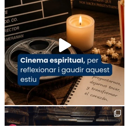
www.vaticannews.va/es/iglesia/news/2026-
07/carmina-historia-depresion-papa-viaje-
espana-testimoni...
Foto
View on Facebook
·
Share
Arquebisbat de Barcelona
1 week ago
«Avui les santes Juliana i Semproniana ens
ajuden a alçar la mirada»
Mons. Sergi Gordo, bisbe de Tortosa, ha
presidit aquest 27 de juliol la missa de Les
Santes de Mataró.
🔗
tinyurl.com/cvu5jmbk
📸 J. Merino